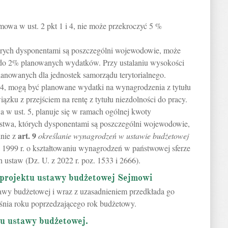
owa w ust. 2 pkt 1 i 4, nie może przekroczyć 5 %
órych dysponentami są poszczególni wojewodowie, może
do 2% planowanych wydatków. Przy ustalaniu wysokości
planowanych dla jednostek samorządu terytorialnego.
. 4, mogą być planowane wydatki na wynagrodzenia z tytułu
zku z przejściem na rentę z tytułu niezdolności do pracy.
a w ust. 5, planuje się w ramach ogólnej kwoty
stwa, których dysponentami są poszczególni wojewodowie,
art.
9
dnie z
określanie wynagrodzeń w ustawie budżetowej
ia 1999 r. o kształtowaniu wynagrodzeń w państwowej sferze
 ustaw (Dz. U. z 2022 r. poz. 1533 i 2666).
 projektu ustawy budżetowej Sejmowi
awy budżetowej i wraz z uzasadnieniem przedkłada go
śnia roku poprzedzającego rok budżetowy.
tu ustawy budżetowej.