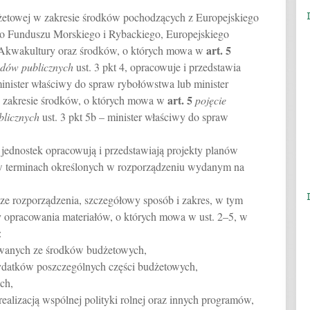
dżetowej w zakresie środków pochodzących z Europejskiego
o Funduszu Morskiego i Rybackiego, Europejskiego
art.
5
 Akwakultury oraz środków, o których mowa w
odów publicznych
ust. 3 pkt 4, opracowuje i przedstawia
nister właściwy do spraw rybołówstwa lub minister
art.
5
w zakresie środków, o których mowa w
pojęcie
blicznych
ust. 3 pkt 5b – minister właściwy do spraw
jednostek opracowują i przedstawiają projekty planów
 terminach określonych w rozporządzeniu wydanym na
dze rozporządzenia, szczegółowy sposób i zakres, w tym
ny opracowania materiałów, o których mowa w ust. 2–5, w
:
owanych ze środków budżetowych,
datków poszczególnych części budżetowych,
ch,
alizacją wspólnej polityki rolnej oraz innych programów,