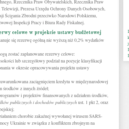
hnego, Rzecznika Praw Obywatelskich, Rzecznika Praw
 i Telewizji, Prezesa Urzędu Ochrony Danych Osobowych,
sji Ścigania Zbrodni przeciwko Narodowi Polskiemu,
owej Inspekcji Pracy i Biura Rady Fiskalnej.
zerwy celowe w projekcie ustawy budżetowej
lanuje się rezerwę ogólną nie wyższą niż 0,2% wydatków
ogą zostać zaplanowane rezerwy celowe:
sokości lub szczegółowy podział na pozycje klasyfikacji
onania w okresie opracowywania projektu ustawy
jest uwarunkowana zaciągnięciem kredytu w międzynarodowej
em środków z innych źródeł;
ą programów i projektów finansowanych z udziałem środków,
odków publicznych i dochodów publicznych
ust. 1 pkt 2, oraz
ejskiej;
działaniem chorobie zakaźnej wywołanej wirusem SARS-
ocy Ukrainie w związku z konfliktem zbrojnym na