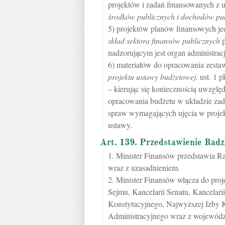
projektów i zadań finansowanych z
środków publicznych i dochodów pu
5) projektów planów finansowych j
skład sektora finansów publicznych
p
nadzorującym jest organ administracj
6) materiałów do opracowania zesta
projektu ustawy budżetowej.
ust. 1 p
– kierując się koniecznością uwzgl
opracowania budżetu w układzie z
spraw wymagających ujęcia w projek
ustawy.
Art. 139. Przedstawienie Radz
1. Minister Finansów przedstawia R
wraz z uzasadnieniem.
2. Minister Finansów włącza do pro
Sejmu, Kancelarii Senatu, Kancelari
Konstytucyjnego, Najwyższej Izby 
Administracyjnego wraz z wojewódz