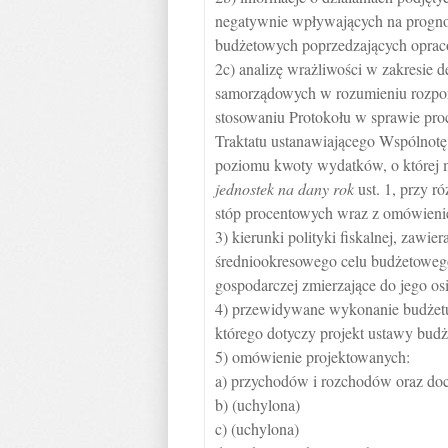
negatywnie wpływających na progno
budżetowych poprzedzających oprac
2c) analizę wrażliwości w zakresie de
samorządowych w rozumieniu rozpor
stosowaniu Protokołu w sprawie pro
Traktatu ustanawiającego Wspólnotę
poziomu kwoty wydatków, o które
jednostek na dany rok
ust. 1, przy r
stóp procentowych wraz z omówieni
3) kierunki polityki fiskalnej, zawie
średniookresowego celu budżetowego o
gospodarczej zmierzające do jego osi
4) przewidywane wykonanie budżetu
którego dotyczy projekt ustawy budż
5) omówienie projektowanych:
a) przychodów i rozchodów oraz d
b) (uchylona)
c) (uchylona)