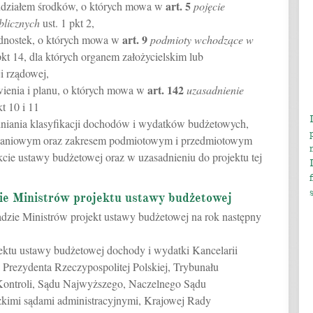
art.
5
 udziałem środków, o których mowa w
pojęcie
blicznych
ust. 1 pkt 2,
art.
9
ednostek, o których mowa w
podmioty wchodzące w
kt 14, dla których organem założycielskim lub
i rządowej,
art.
142
wienia i planu, o których mowa w
uzasadnienie
kt 10 i 11
ędniania klasyfikacji dochodów i wydatków budżetowych,
adaniowym oraz zakresem podmiotowym i przedmiotowym
cie ustawy budżetowej oraz w uzasadnieniu do projektu tej
ie Ministrów projektu ustawy budżetowej
adzie Ministrów projekt ustawy budżetowej na rok następny
jektu ustawy budżetowej dochody i wydatki Kancelarii
i Prezydenta Rzeczypospolitej Polskiej, Trybunału
Kontroli, Sądu Najwyższego, Naczelnego Sądu
kimi sądami administracyjnymi, Krajowej Rady