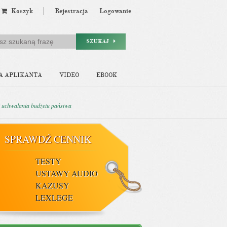
Koszyk
Rejestracja
Logowanie
SZUKAJ
A APLIKANTA
VIDEO
EBOOK
i uchwalania budżetu państwa
SPRAWDŹ CENNIK
TESTY
USTAWY AUDIO
KAZUSY
LEXLEGE