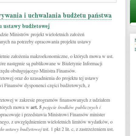
wywania i uchwalania budżetu państwa
tu ustawy budżetowej
dzie Ministrów projekt wieloletnich założeń
ych na potrzeby opracowania projektu ustawy
letnie założenia makroekonomiczne, o których mowa w ust.
tóre następnie są publikowane w Biuletynie Informacji
rzędu obsługującego Ministra Finansów.
żetowej oraz do uzasadnienia do projektu tej ustawy
owi Finansów dysponenci części budżetowych, z
dżetowej w zakresie programów finansowanych z udziałem
art.
5
 których mowa w
pojęcie środków publicznych i
 opracowuje i przedstawia Ministrowi Finansów minister
nego, z uwzględnieniem wieloletnich limitów wydatków, o
 do ustawy budżetowej
ust. 1 pkt 2 lit. c, z zastrzeżeniem ust.