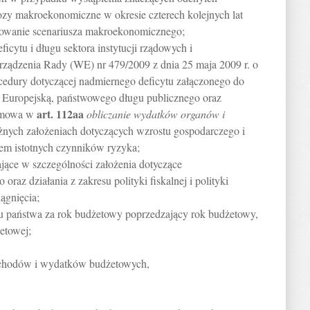
zy makroekonomiczne w okresie czterech kolejnych lat
owanie scenariusza makroekonomicznego;
ficytu i długu sektora instytucji rządowych i
ządzenia Rady (WE) nr 479/2009 z dnia 25 maja 2009 r. o
cedury dotyczącej nadmiernego deficytu załączonego do
 Europejską, państwowego długu publicznego oraz
art.
112aa
j mowa w
obliczanie wydatków organów i
óżnych założeniach dotyczących wzrostu gospodarczego i
em istotnych czynników ryzyka;
rające w szczególności założenia dotyczące
raz działania z zakresu polityki fiskalnej i polityki
ągnięcia;
 państwa za rok budżetowy poprzedzający rok budżetowy,
etowej;
ochodów i wydatków budżetowych,