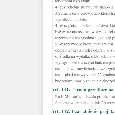
terytorium tego kraju;
4) gdy odrębne ustawy tak stanowią.
3.Suma rezerw celowych, o których m
wydatków budżetu.
4. W częściach budżetu państwa, kt
być tworzona rezerwa w wysokości 
rezerwy nie uwzględnia się dotacji 
5. W rezerwie, o której mowa w ust
odpraw emerytalnych i odpraw w zwią
6. Środki na wydatki, o których mow
wynagrodzeń dla części budżetu pań
ustalanej w ustawie budżetowej zgo
ust. 1 pkt 4 ustawy z dnia 23 grudn
budżetowej oraz o zmianie niektórych
Art. 141. Termin przedłożenia
Rada Ministrów uchwala projekt ust
Sejmowi w terminie do dnia 30 wrze
Art. 142. Uzasadnienie projek