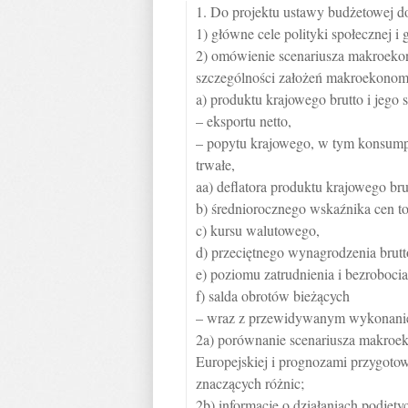
1. Do projektu ustawy budżetowej do
1) główne cele polityki społecznej i 
2) omówienie scenariusza makroekon
szczególności założeń makroekonom
a) produktu krajowego brutto i jego
– eksportu netto,
– popytu krajowego, w tym konsumpcj
trwałe,
aa) deflatora produktu krajowego bru
b) średniorocznego wskaźnika cen t
c) kursu walutowego,
d) przeciętnego wynagrodzenia brut
e) poziomu zatrudnienia i bezrobocia
f) salda obrotów bieżących
– wraz z przewidywanym wykonanie
2a) porównanie scenariusza makroe
Europejskiej i prognozami przygoto
znaczących różnic;
2b) informacje o działaniach podję