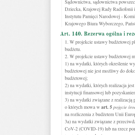
Sądownictwa, sądownictwa powszec
Dziecka, Krajowej Rady Radiofonii
Instytutu Pamięci Narodowej - Komi
Krajowego Biura Wyborczego, Państw
Art. 140. Rezerwa ogólna i re
1. W projekcie ustawy budżetowej p
budżetu.
2. W projekcie ustawy budżetowej m
1) na wydatki, których określenie wy
budżetowej nie jest możliwy do dok
budżetowej;
2) na wydatki, których realizacja 
instytucji finansowej lub pozyskani
3) na wydatki związane z realizacj
art.
5
o których mowa w
pojęcie śr
na rozliczenia z budżetem Unii Europ
3a) na wydatki związane z przeciw
CoV-2 (COVID-19) lub na rzecz pom