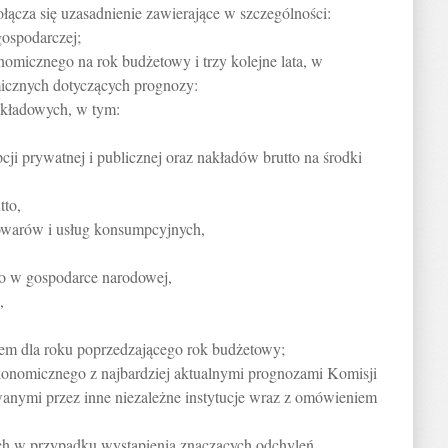
łącza się uzasadnienie zawierające w szczególności:
gospodarczej;
omicznego na rok budżetowy i trzy kolejne lata, w
icznych dotyczących prognozy:
 składowych, w tym:
i prywatnej i publicznej oraz nakładów brutto na środki
tto,
owarów i usług konsumpcyjnych,
to w gospodarce narodowej,
,
m dla roku poprzedzającego rok budżetowy;
konomicznego z najbardziej aktualnymi prognozami Komisji
wanymi przez inne niezależne instytucje wraz z omówieniem
tych w przypadku wystąpienia znaczących odchyleń