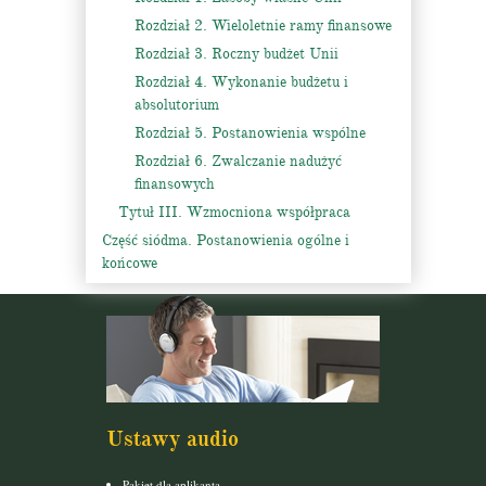
Rozdział 2. Wieloletnie ramy finansowe
Rozdział 3. Roczny budżet Unii
Rozdział 4. Wykonanie budżetu i
absolutorium
Rozdział 5. Postanowienia wspólne
Rozdział 6. Zwalczanie nadużyć
finansowych
Tytuł III. Wzmocniona współpraca
Część siódma. Postanowienia ogólne i
końcowe
Ustawy audio
Pakiet dla aplikanta