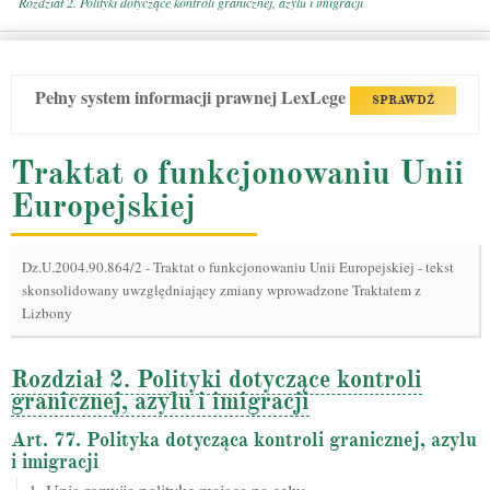
Rozdział 2. Polityki dotyczące kontroli granicznej, azylu i imigracji
Pełny system informacji prawnej LexLege
SPRAWDŹ
Traktat o funkcjonowaniu Unii
Europejskiej
Dz.U.2004.90.864/2
-
Traktat o funkcjonowaniu Unii Europejskiej - tekst
skonsolidowany uwzględniający zmiany wprowadzone Traktatem z
Lizbony
Rozdział 2. Polityki dotyczące kontroli
granicznej, azylu i imigracji
Art. 77. Polityka dotycząca kontroli granicznej, azylu
i imigracji