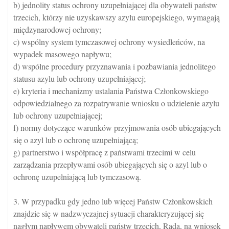
b) jednolity status ochrony uzupełniającej dla obywateli państw
trzecich, którzy nie uzyskawszy azylu europejskiego, wymagają
międzynarodowej ochrony;
c) wspólny system tymczasowej ochrony wysiedleńców, na
wypadek masowego napływu;
d) wspólne procedury przyznawania i pozbawiania jednolitego
statusu azylu lub ochrony uzupełniającej;
e) kryteria i mechanizmy ustalania Państwa Członkowskiego
odpowiedzialnego za rozpatrywanie wniosku o udzielenie azylu
lub ochrony uzupełniającej;
f) normy dotyczące warunków przyjmowania osób ubiegających
się o azyl lub o ochronę uzupełniającą;
g) partnerstwo i współpracę z państwami trzecimi w celu
zarządzania przepływami osób ubiegających się o azyl lub o
ochronę uzupełniającą lub tymczasową.
3. W przypadku gdy jedno lub więcej Państw Członkowskich
znajdzie się w nadzwyczajnej sytuacji charakteryzującej się
nagłym napływem obywateli państw trzecich, Rada, na wniosek