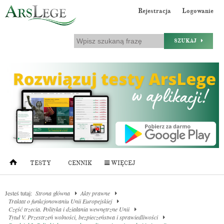
Rejestracja
Logowanie
SZUKAJ
TESTY
CENNIK
WIĘCEJ
Jesteś tutaj:
Strona główna
Akty prawne
Traktat o funkcjonowaniu Unii Europejskiej
Część trzecia. Polityka i działania wewnętrzne Unii
Tytuł V. Przestrzeń wolności, bezpieczeństwa i sprawiedliwości