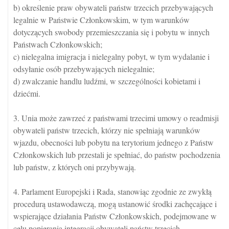
b) określenie praw obywateli państw trzecich przebywających
legalnie w Państwie Członkowskim, w tym warunków
dotyczących swobody przemieszczania się i pobytu w innych
Państwach Członkowskich;
c) nielegalna imigracja i nielegalny pobyt, w tym wydalanie i
odsyłanie osób przebywających nielegalnie;
d) zwalczanie handlu ludźmi, w szczególności kobietami i
dziećmi.
3. Unia może zawrzeć z państwami trzecimi umowy o readmisji
obywateli państw trzecich, którzy nie spełniają warunków
wjazdu, obecności lub pobytu na terytorium jednego z Państw
Członkowskich lub przestali je spełniać, do państw pochodzenia
lub państw, z których oni przybywają.
4. Parlament Europejski i Rada, stanowiąc zgodnie ze zwykłą
procedurą ustawodawczą, mogą ustanowić środki zachęcające i
wspierające działania Państw Członkowskich, podejmowane w
celu popierania integracji obywateli państw trzecich