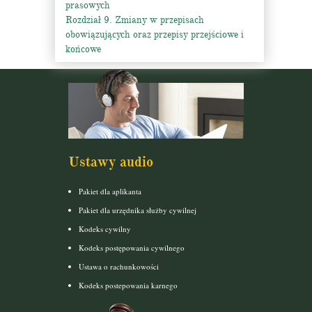
prasowych
Rozdział 9. Zmiany w przepisach
obowiązujących oraz przepisy przejściowe i
końcowe
Ustawy audio
Pakiet dla aplikanta
Pakiet dla urzędnika służby cywilnej
Kodeks cywilny
Kodeks postępowania cywilnego
Ustawa o rachunkowości
Kodeks postepowania karnego