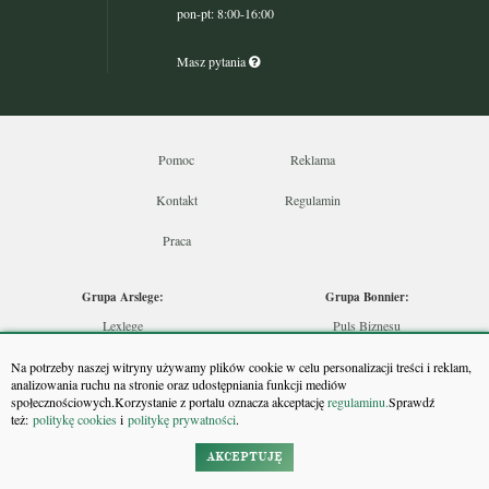
pon-pt: 8:00-16:00
Masz pytania
Pomoc
Reklama
Kontakt
Regulamin
Praca
Grupa Arslege:
Grupa Bonnier:
Lexlege
Puls Biznesu
Budownictwo
Bankier
Na potrzeby naszej witryny używamy plików cookie w celu personalizacji treści i reklam,
Skarbowcy
Puls Medycyny
analizowania ruchu na stronie oraz udostępniania funkcji mediów
społecznościowych.Korzystanie z portalu oznacza akceptację
regulaminu.
Sprawdź
Urzędnik
Monitor Firm
też:
politykę cookies
i
politykę prywatności
.
Rzeczoznawca
Puls Farmacji
Doradca Inwestycyjny
Pit.pl
AKCEPTUJĘ
Maklers