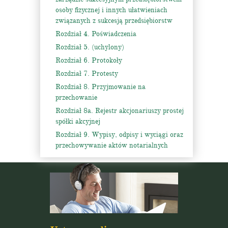
osoby fizycznej i innych ułatwieniach
związanych z sukcesją przedsiębiorstw
Rozdział 4. Poświadczenia
Rozdział 5. (uchylony)
Rozdział 6. Protokoły
Rozdział 7. Protesty
Rozdział 8. Przyjmowanie na
przechowanie
Rozdział 8a. Rejestr akcjonariuszy prostej
spółki akcyjnej
Rozdział 9. Wypisy, odpisy i wyciągi oraz
przechowywanie aktów notarialnych