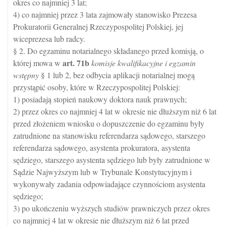
okres co najmniej 3 lat;
4) co najmniej przez 3 lata zajmowały stanowisko Prezesa
Prokuratorii Generalnej Rzeczypospolitej Polskiej, jej
wiceprezesa lub radcy.
§ 2. Do egzaminu notarialnego składanego przed komisją, o
art.
71b
której mowa w
komisje kwalifikacyjne i egzamin
wstępny
§ 1 lub 2, bez odbycia aplikacji notarialnej mogą
przystąpić osoby, które w Rzeczypospolitej Polskiej:
1) posiadają stopień naukowy doktora nauk prawnych;
2) przez okres co najmniej 4 lat w okresie nie dłuższym niż 6 lat
przed złożeniem wniosku o dopuszczenie do egzaminu były
zatrudnione na stanowisku referendarza sądowego, starszego
referendarza sądowego, asystenta prokuratora, asystenta
sędziego, starszego asystenta sędziego lub były zatrudnione w
Sądzie Najwyższym lub w Trybunale Konstytucyjnym i
wykonywały zadania odpowiadające czynnościom asystenta
sędziego;
3) po ukończeniu wyższych studiów prawniczych przez okres
co najmniej 4 lat w okresie nie dłuższym niż 6 lat przed