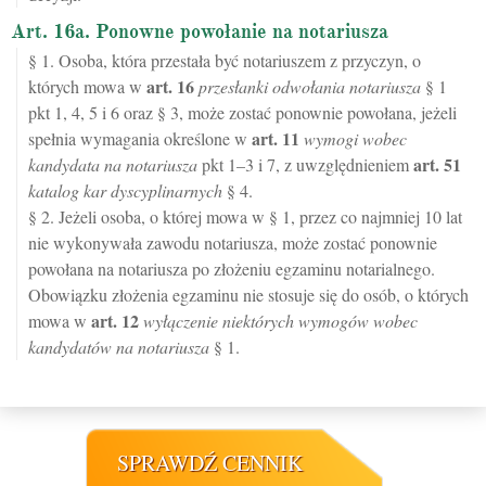
Art. 16a. Ponowne powołanie na notariusza
§ 1. Osoba, która przestała być notariuszem z przyczyn, o
art.
16
których mowa w
przesłanki odwołania notariusza
§ 1
pkt 1, 4, 5 i 6 oraz § 3, może zostać ponownie powołana, jeżeli
art.
11
spełnia wymagania określone w
wymogi wobec
art.
51
kandydata na notariusza
pkt 1–3 i 7, z uwzględnieniem
katalog kar dyscyplinarnych
§ 4.
§ 2. Jeżeli osoba, o której mowa w § 1, przez co najmniej 10 lat
nie wykonywała zawodu notariusza, może zostać ponownie
powołana na notariusza po złożeniu egzaminu notarialnego.
Obowiązku złożenia egzaminu nie stosuje się do osób, o których
art.
12
mowa w
wyłączenie niektórych wymogów wobec
kandydatów na notariusza
§ 1.
SPRAWDŹ CENNIK