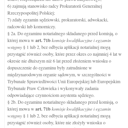
6) zajmują stanowisko radcy Prokuratorii Generalnej
Rzeczypospolitej Polskiej;
7) zdały egzamin sędziowski, prokuratorski, adwokacki,
radcowski lub komorniczy.
§ 2a. Do egzaminu notarialnego składanego przed komisją, o
art.
71b
której mowa w
komisje kwalifikacyjne i egzamin
wstępny
§ 1 lub 2, bez odbycia aplikacji notarialnej mogą
przystąpić również osoby, które przez okres co najmniej 4 lat w
okresie nie dłuższym niż 6 lat przed złożeniem wniosku o
dopuszczenie do egzaminu były zatrudnione w
międzynarodowym organie sądowym, w szczególności w
Trybunale Sprawiedliwości Unii Europejskiej lub Europejskim
Trybunale Praw Człowieka i wykonywały zadania
odpowiadające czynnościom asystenta sędziego.
§ 2b. Do egzaminu notarialnego składanego przed komisją, o
art.
71b
której mowa w
komisje kwalifikacyjne i egzamin
wstępny
§ 1 lub 2, bez odbycia aplikacji notarialnej mogą
przystąpić również osoby, które nie złożyły wniosku o