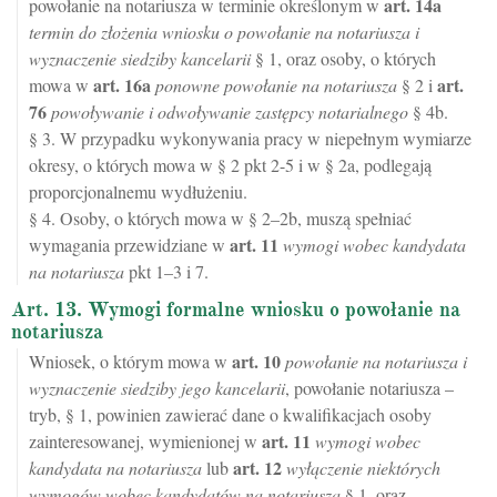
art.
14a
powołanie na notariusza w terminie określonym w
termin do złożenia wniosku o powołanie na notariusza i
wyznaczenie siedziby kancelarii
§ 1, oraz osoby, o których
art.
16a
art.
mowa w
ponowne powołanie na notariusza
§ 2 i
76
powoływanie i odwoływanie zastępcy notarialnego
§ 4b.
§ 3. W przypadku wykonywania pracy w niepełnym wymiarze
okresy, o których mowa w § 2 pkt 2-5 i w § 2a, podlegają
proporcjonalnemu wydłużeniu.
§ 4. Osoby, o których mowa w § 2–2b, muszą spełniać
art.
11
wymagania przewidziane w
wymogi wobec kandydata
na notariusza
pkt 1–3 i 7.
Art. 13. Wymogi formalne wniosku o powołanie na
notariusza
art.
10
Wniosek, o którym mowa w
powołanie na notariusza i
wyznaczenie siedziby jego kancelarii
, powołanie notariusza –
tryb, § 1, powinien zawierać dane o kwalifikacjach osoby
art.
11
zainteresowanej, wymienionej w
wymogi wobec
art.
12
kandydata na notariusza
lub
wyłączenie niektórych
wymogów wobec kandydatów na notariusza
§ 1, oraz