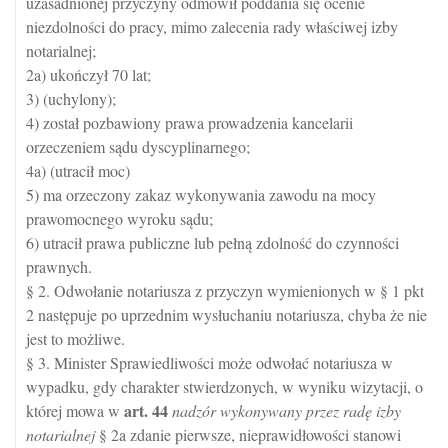
uzasadnionej przyczyny odmówił poddania się ocenie
niezdolności do pracy, mimo zalecenia rady właściwej izby
notarialnej;
2a) ukończył 70 lat;
3) (uchylony);
4) został pozbawiony prawa prowadzenia kancelarii
orzeczeniem sądu dyscyplinarnego;
4a) (utracił moc)
5) ma orzeczony zakaz wykonywania zawodu na mocy
prawomocnego wyroku sądu;
6) utracił prawa publiczne lub pełną zdolność do czynności
prawnych.
§ 2. Odwołanie notariusza z przyczyn wymienionych w § 1 pkt
2 następuje po uprzednim wysłuchaniu notariusza, chyba że nie
jest to możliwe.
§ 3. Minister Sprawiedliwości może odwołać notariusza w
wypadku, gdy charakter stwierdzonych, w wyniku wizytacji, o
art.
44
której mowa w
nadzór wykonywany przez radę izby
notarialnej
§ 2a zdanie pierwsze, nieprawidłowości stanowi