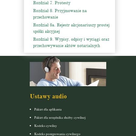
Rozdział 7. Protesty
Rozdział 8. Przyjmowanie na
przechowanie
Rozdział 8a. Rejestr akcjonariuszy prostej
spółki akcyjnej
Rozdział 9. Wypisy, odpisy i wyciągi oraz
przechowywanie aktów notarialnych
Ustawy audio
Pakiet dla aplikanta
Pakiet dla urzędnika służby cywilnej
Kodeks cywilny
Kodeks postępowania cywilnego