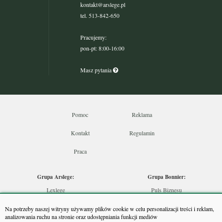
kontakt@arslege.pl
tel. 513-842-650
Pracujemy:
pon-pt: 8:00-16:00
Masz pytania
Pomoc
Reklama
Kontakt
Regulamin
Praca
Grupa Arslege:
Grupa Bonnier:
Lexlege
Puls Biznesu
Budownictwo
Bankier
Na potrzeby naszej witryny używamy plików cookie w celu personalizacji treści i reklam,
Skarbowcy
Puls Medycyny
analizowania ruchu na stronie oraz udostępniania funkcji mediów