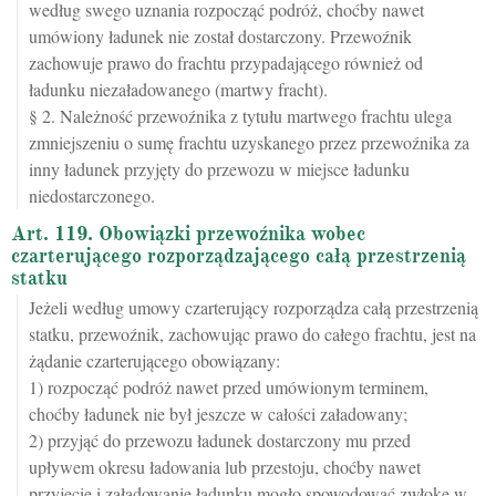
według swego uznania rozpocząć podróż, choćby nawet
umówiony ładunek nie został dostarczony. Przewoźnik
zachowuje prawo do frachtu przypadającego również od
ładunku niezaładowanego (martwy fracht).
§ 2. Należność przewoźnika z tytułu martwego frachtu ulega
zmniejszeniu o sumę frachtu uzyskanego przez przewoźnika za
inny ładunek przyjęty do przewozu w miejsce ładunku
niedostarczonego.
Art. 119. Obowiązki przewoźnika wobec
czarterującego rozporządzającego całą przestrzenią
statku
Jeżeli według umowy czarterujący rozporządza całą przestrzenią
statku, przewoźnik, zachowując prawo do całego frachtu, jest na
żądanie czarterującego obowiązany:
1) rozpocząć podróż nawet przed umówionym terminem,
choćby ładunek nie był jeszcze w całości załadowany;
2) przyjąć do przewozu ładunek dostarczony mu przed
upływem okresu ładowania lub przestoju, choćby nawet
przyjęcie i załadowanie ładunku mogło spowodować zwłokę w