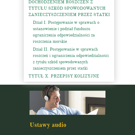
DOCHODZENIEM ROSZCZEŃ Z
TYTUŁU SZKÓD SPOWODOWANYCH
ZANIECZYSZCZENIEM PRZEZ STATKI
Dział I. Postępowanie w sprawach o
ustanowienie i podział funduszu
ograniczenia odpowiedzialności za
roszczenia morskie
Dział II. Postępowanie w sprawach
roszczeń i ograniczenia odpowiedzialności
z tytułu szkód spowodowanych
zanieczyszczeniem przez statki
TYTUŁ X. PRZEPISY KOLIZYJNE
Ustawy audio