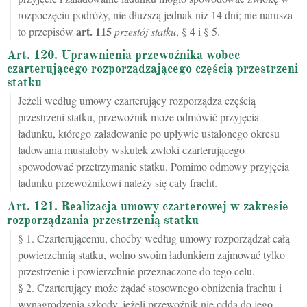
rozpoczęciu podróży, nie dłuższą jednak niż 14 dni; nie narusza
art.
115
to przepisów
przestój statku
, § 4 i § 5.
Art. 120. Uprawnienia przewoźnika wobec
czarterującego rozporządzającego częścią przestrzeni
statku
Jeżeli według umowy czarterujący rozporządza częścią
przestrzeni statku, przewoźnik może odmówić przyjęcia
ładunku, którego załadowanie po upływie ustalonego okresu
ładowania musiałoby wskutek zwłoki czarterującego
spowodować przetrzymanie statku. Pomimo odmowy przyjęcia
ładunku przewoźnikowi należy się cały fracht.
Art. 121. Realizacja umowy czarterowej w zakresie
rozporządzania przestrzenią statku
§ 1. Czarterującemu, choćby według umowy rozporządzał całą
powierzchnią statku, wolno swoim ładunkiem zajmować tylko
przestrzenie i powierzchnie przeznaczone do tego celu.
§ 2. Czarterujący może żądać stosownego obniżenia frachtu i
wynagrodzenia szkody, jeżeli przewoźnik nie odda do jego