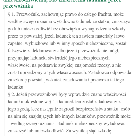
przewoźnika
§ 1. Przewoźnik, zachowując prawo do całego frachtu, może
według swego uznania wyładować ładunek ze statku, zniszczyć
go lub unieszkodliwić bez obowiązku wynagrodzenia szkody
przez to powstałej, jeżeli ładunek ten zawiera materiały łatwo
zapalne, wybuchowe lub w inny sposób niebezpieczne, został
fałszywie zadeklarowany albo jeżeli przewoźnik nie mógł,
przyjmując ładunek, stwierdzić jego niebezpiecznych
właściwości na podstawie zwykłej znajomości rzeczy, a nie
został uprzedzony o tych właściwościach. Załadowca odpowiada
za szkodę powstałą wskutek załadowania i przewozu takiego
ładunku.
§ 2. Jeżeli przewoźnikowi były wprawdzie znane właściwości
ładunku określone w § 1 i ładunek ten został załadowany za
jego zgodą, lecz następnie zagroził bezpieczeństwu statku, osób
na nim się znajdujących lub innych ładunków, przewoźnik może
- według swego uznania - ładunek niebezpieczny wyładować,
zniszczyć lub unieszkodliwić. Za wynikłą stąd szkodę