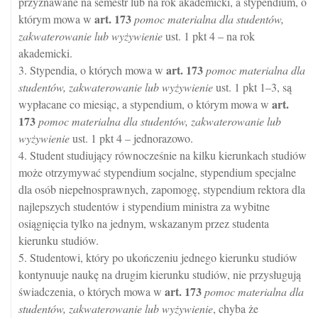
przyznawane na semestr lub na rok akademicki, a stypendium, o
art.
173
którym mowa w
pomoc materialna dla studentów,
zakwaterowanie lub wyżywienie
ust. 1 pkt 4 – na rok
akademicki.
art.
173
3. Stypendia, o których mowa w
pomoc materialna dla
studentów, zakwaterowanie lub wyżywienie
ust. 1 pkt 1–3, są
art.
wypłacane co miesiąc, a stypendium, o którym mowa w
173
pomoc materialna dla studentów, zakwaterowanie lub
wyżywienie
ust. 1 pkt 4 – jednorazowo.
4. Student studiujący równocześnie na kilku kierunkach studiów
może otrzymywać stypendium socjalne, stypendium specjalne
dla osób niepełnosprawnych, zapomogę, stypendium rektora dla
najlepszych studentów i stypendium ministra za wybitne
osiągnięcia tylko na jednym, wskazanym przez studenta
kierunku studiów.
5. Studentowi, który po ukończeniu jednego kierunku studiów
kontynuuje naukę na drugim kierunku studiów, nie przysługują
art.
173
świadczenia, o których mowa w
pomoc materialna dla
studentów, zakwaterowanie lub wyżywienie
, chyba że