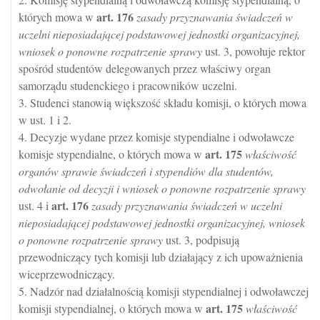
art.
176
których mowa w
zasady przyznawania świadczeń w
uczelni nieposiadającej podstawowej jednostki organizacyjnej,
wniosek o ponowne rozpatrzenie sprawy
ust. 3, powołuje rektor
spośród studentów delegowanych przez właściwy organ
samorządu studenckiego i pracowników uczelni.
3. Studenci stanowią większość składu komisji, o których mowa
w ust. 1 i 2.
4. Decyzje wydane przez komisje stypendialne i odwoławcze
art.
175
komisje stypendialne, o których mowa w
właściwość
organów sprawie świadczeń i stypendiów dla studentów,
odwołanie od decyzji i wniosek o ponowne rozpatrzenie sprawy
art.
176
ust. 4 i
zasady przyznawania świadczeń w uczelni
nieposiadającej podstawowej jednostki organizacyjnej, wniosek
o ponowne rozpatrzenie sprawy
ust. 3, podpisują
przewodniczący tych komisji lub działający z ich upoważnienia
wiceprzewodniczący.
5. Nadzór nad działalnością komisji stypendialnej i odwoławczej
art.
175
komisji stypendialnej, o których mowa w
właściwość