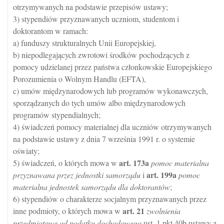
otrzymywanych na podstawie przepisów ustawy;
3) stypendiów przyznawanych uczniom, studentom i
doktorantom w ramach:
a) funduszy strukturalnych Unii Europejskiej,
b) niepodlegających zwrotowi środków pochodzących z
pomocy udzielanej przez państwa członkowskie Europejskiego
Porozumienia o Wolnym Handlu (EFTA),
c) umów międzynarodowych lub programów wykonawczych,
sporządzanych do tych umów albo międzynarodowych
programów stypendialnych;
4) świadczeń pomocy materialnej dla uczniów otrzymywanych
na podstawie ustawy z dnia 7 września 1991 r. o systemie
oświaty;
art.
173a
5) świadczeń, o których mowa w
pomoc materialna
art.
199a
przyznawana przez jednostki samorządu
i
pomoc
materialna jednostek samorządu dla doktorantów
;
6) stypendiów o charakterze socjalnym przyznawanych przez
art.
21
inne podmioty, o których mowa w
zwolnienia
przedmiotowe od podatku dochodowego
ust. 1 pkt 40b ustawy z