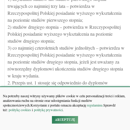
trwających co najmniej trzy lata – potwierdza w
Rzeczypospolitej Polskiej posiadanie wyższego wykształcenia
na poziomie studiów pierwszego stopnia;
2) studiów drugiego stopnia – potwierdza w Rzeczypospolitej
Polskiej posiadanie wyższego wykształcenia na poziomie
studiów drugiego stopnia;
3) co najmniej czteroletnich studiów jednolitych – potwierdza w
Rzeczypospolitej Polskiej posiadanie wyższego wykształcenia
na poziomie studiów drugiego stopnia, jeżeli jest uważany za
równorzędny dyplomowi ukończenia studiów drugiego stopnia
w kraju wydania.
2. Przepis ust. 1 stosuje się odpowiednio do dyplomów
potwierdzających ukończenie studiów wyższych prowadzonych
Na potrzeby naszej witryny używamy plików cookie w celu personalizacji treści i reklam,
wspólnie przez uczelnie działające w systemach szkolnictwa
analizowania ruchu na stronie oraz udostępniania funkcji mediów
wyższego państw członkowskich Unii Europejskiej, państw
społecznościowych.Korzystanie z portalu oznacza akceptację
regulaminu.
Sprawdź
też:
politykę cookies
i
politykę prywatności
.
członkowskich Organizacji Współpracy Gospodarczej i
Rozwoju (OECD) lub państw członkowskich Europejskiego
AKCEPTUJĘ
Porozumienia o Wolnym Handlu (EFTA) – stron umowy o