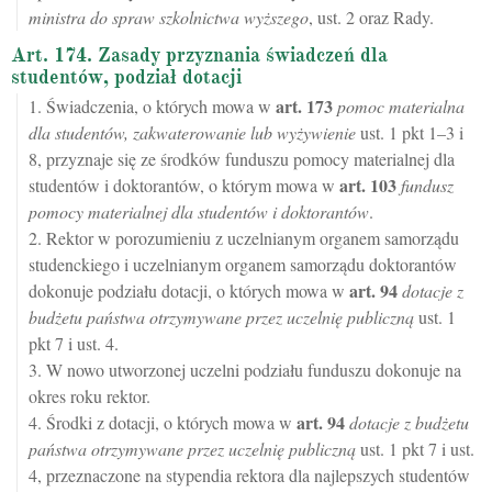
ministra do spraw szkolnictwa wyższego
, ust. 2 oraz Rady.
Art. 174. Zasady przyznania świadczeń dla
studentów, podział dotacji
art.
173
1. Świadczenia, o których mowa w
pomoc materialna
dla studentów, zakwaterowanie lub wyżywienie
ust. 1 pkt 1–3 i
8, przyznaje się ze środków funduszu pomocy materialnej dla
art.
103
studentów i doktorantów, o którym mowa w
fundusz
pomocy materialnej dla studentów i doktorantów
.
2. Rektor w porozumieniu z uczelnianym organem samorządu
studenckiego i uczelnianym organem samorządu doktorantów
art.
94
dokonuje podziału dotacji, o których mowa w
dotacje z
budżetu państwa otrzymywane przez uczelnię publiczną
ust. 1
pkt 7 i ust. 4.
3. W nowo utworzonej uczelni podziału funduszu dokonuje na
okres roku rektor.
art.
94
4. Środki z dotacji, o których mowa w
dotacje z budżetu
państwa otrzymywane przez uczelnię publiczną
ust. 1 pkt 7 i ust.
4, przeznaczone na stypendia rektora dla najlepszych studentów