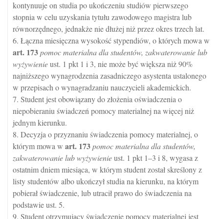
kontynuuje on studia po ukończeniu studiów pierwszego
stopnia w celu uzyskania tytułu zawodowego magistra lub
równorzędnego, jednakże nie dłużej niż przez okres trzech lat.
6. Łączna miesięczna wysokość stypendiów, o których mowa w
art.
173
pomoc materialna dla studentów, zakwaterowanie lub
wyżywienie
ust. 1 pkt 1 i 3, nie może być większa niż 90%
najniższego wynagrodzenia zasadniczego asystenta ustalonego
w przepisach o wynagradzaniu nauczycieli akademickich.
7. Student jest obowiązany do złożenia oświadczenia o
niepobieraniu świadczeń pomocy materialnej na więcej niż
jednym kierunku.
8. Decyzja o przyznaniu świadczenia pomocy materialnej, o
art.
173
którym mowa w
pomoc materialna dla studentów,
zakwaterowanie lub wyżywienie
ust. 1 pkt 1–3 i 8, wygasa z
ostatnim dniem miesiąca, w którym student został skreślony z
listy studentów albo ukończył studia na kierunku, na którym
pobierał świadczenie, lub utracił prawo do świadczenia na
podstawie ust. 5.
9. Student otrzymujący świadczenie pomocy materialnej jest