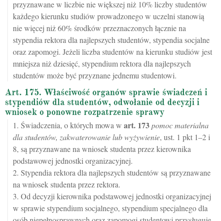
przyznawane w liczbie nie większej niż 10% liczby studentów
każdego kierunku studiów prowadzonego w uczelni stanowią
nie więcej niż 60% środków przeznaczonych łącznie na
stypendia rektora dla najlepszych studentów, stypendia socjalne
oraz zapomogi. Jeżeli liczba studentów na kierunku studiów jest
mniejsza niż dziesięć, stypendium rektora dla najlepszych
studentów może być przyznane jednemu studentowi.
Art. 175. Właściwość organów sprawie świadczeń i
stypendiów dla studentów, odwołanie od decyzji i
wniosek o ponowne rozpatrzenie sprawy
art.
173
1. Świadczenia, o których mowa w
pomoc materialna
dla studentów, zakwaterowanie lub wyżywienie
, ust. 1 pkt 1–2 i
8, są przyznawane na wniosek studenta przez kierownika
podstawowej jednostki organizacyjnej.
2. Stypendia rektora dla najlepszych studentów są przyznawane
na wniosek studenta przez rektora.
3. Od decyzji kierownika podstawowej jednostki organizacyjnej
w sprawie stypendium socjalnego, stypendium specjalnego dla
osób niepełnosprawnych oraz zapomogi studentowi przysługuje