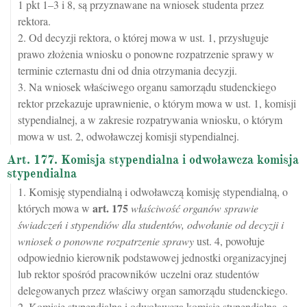
1 pkt 1–3 i 8, są przyznawane na wniosek studenta przez
rektora.
2. Od decyzji rektora, o której mowa w ust. 1, przysługuje
prawo złożenia wniosku o ponowne rozpatrzenie sprawy w
terminie czternastu dni od dnia otrzymania decyzji.
3. Na wniosek właściwego organu samorządu studenckiego
rektor przekazuje uprawnienie, o którym mowa w ust. 1, komisji
stypendialnej, a w zakresie rozpatrywania wniosku, o którym
mowa w ust. 2, odwoławczej komisji stypendialnej.
Art. 177. Komisja stypendialna i odwoławcza komisja
stypendialna
1. Komisję stypendialną i odwoławczą komisję stypendialną, o
art.
175
których mowa w
właściwość organów sprawie
świadczeń i stypendiów dla studentów, odwołanie od decyzji i
wniosek o ponowne rozpatrzenie sprawy
ust. 4, powołuje
odpowiednio kierownik podstawowej jednostki organizacyjnej
lub rektor spośród pracowników uczelni oraz studentów
delegowanych przez właściwy organ samorządu studenckiego.
2. Komisję stypendialną i odwoławczą komisję stypendialną, o