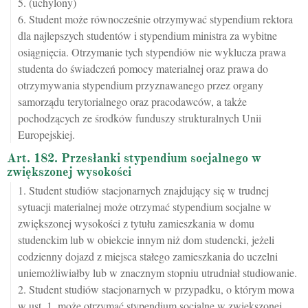
5. (uchylony)
6. Student może równocześnie otrzymywać stypendium rektora
dla najlepszych studentów i stypendium ministra za wybitne
osiągnięcia. Otrzymanie tych stypendiów nie wyklucza prawa
studenta do świadczeń pomocy materialnej oraz prawa do
otrzymywania stypendium przyznawanego przez organy
samorządu terytorialnego oraz pracodawców, a także
pochodzących ze środków funduszy strukturalnych Unii
Europejskiej.
Art. 182. Przesłanki stypendium socjalnego w
zwiększonej wysokości
1. Student studiów stacjonarnych znajdujący się w trudnej
sytuacji materialnej może otrzymać stypendium socjalne w
zwiększonej wysokości z tytułu zamieszkania w domu
studenckim lub w obiekcie innym niż dom studencki, jeżeli
codzienny dojazd z miejsca stałego zamieszkania do uczelni
uniemożliwiałby lub w znacznym stopniu utrudniał studiowanie.
2. Student studiów stacjonarnych w przypadku, o którym mowa
w ust. 1, może otrzymać stypendium socjalne w zwiększonej