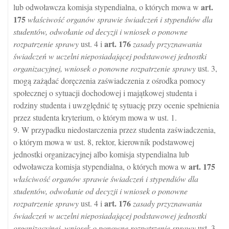
art.
lub odwoławcza komisja stypendialna, o których mowa w
175
właściwość organów sprawie świadczeń i stypendiów dla
studentów, odwołanie od decyzji i wniosek o ponowne
art.
176
rozpatrzenie sprawy
ust. 4 i
zasady przyznawania
świadczeń w uczelni nieposiadającej podstawowej jednostki
organizacyjnej, wniosek o ponowne rozpatrzenie sprawy
ust. 3,
mogą zażądać doręczenia zaświadczenia z ośrodka pomocy
społecznej o sytuacji dochodowej i majątkowej studenta i
rodziny studenta i uwzględnić tę sytuację przy ocenie spełnienia
przez studenta kryterium, o którym mowa w ust. 1.
9. W przypadku niedostarczenia przez studenta zaświadczenia,
o którym mowa w ust. 8, rektor, kierownik podstawowej
jednostki organizacyjnej albo komisja stypendialna lub
art.
175
odwoławcza komisja stypendialna, o których mowa w
właściwość organów sprawie świadczeń i stypendiów dla
studentów, odwołanie od decyzji i wniosek o ponowne
art.
176
rozpatrzenie sprawy
ust. 4 i
zasady przyznawania
świadczeń w uczelni nieposiadającej podstawowej jednostki
organizacyjnej, wniosek o ponowne rozpatrzenie sprawy
ust. 3,