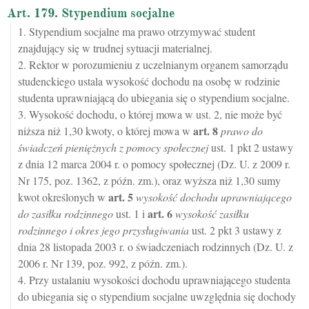
Art. 179. Stypendium socjalne
1. Stypendium socjalne ma prawo otrzymywać student
znajdujący się w trudnej sytuacji materialnej.
2. Rektor w porozumieniu z uczelnianym organem samorządu
studenckiego ustala wysokość dochodu na osobę w rodzinie
studenta uprawniającą do ubiegania się o stypendium socjalne.
3. Wysokość dochodu, o której mowa w ust. 2, nie może być
art.
8
niższa niż 1,30 kwoty, o której mowa w
prawo do
świadczeń pieniężnych z pomocy społecznej
ust. 1 pkt 2 ustawy
z dnia 12 marca 2004 r. o pomocy społecznej (Dz. U. z 2009 r.
Nr 175, poz. 1362, z późn. zm.), oraz wyższa niż 1,30 sumy
art.
5
kwot określonych w
wysokość dochodu uprawniającego
art.
6
do zasiłku rodzinnego
ust. 1 i
wysokość zasiłku
rodzinnego i okres jego przysługiwania
ust. 2 pkt 3 ustawy z
dnia 28 listopada 2003 r. o świadczeniach rodzinnych (Dz. U. z
2006 r. Nr 139, poz. 992, z późn. zm.).
4. Przy ustalaniu wysokości dochodu uprawniającego studenta
do ubiegania się o stypendium socjalne uwzględnia się dochody