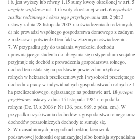
art.
5
i b, jest wyższy lub równy 1,15 sumy kwoty określonej w
art.
6
uczelnie wojskowe
ust. 1 i kwoty określonej w
wysokość
zasiłku rodzinnego i okres jego przysługiwania
ust. 2 pkt 3
ustawy z dnia 28 listopada 2003 r. o świadczeniach rodzinnych,
d) nie prowadzi wspólnego gospodarstwa domowego z żadnym
z rodziców i potwierdził ten fakt w złożonym oświadczeniu.
7. W przypadku gdy do ustalania wysokości dochodu
uprawniającego studenta do ubiegania się o stypendium socjalne
przyjmuje się dochód z prowadzenia gospodarstwa rolnego,
dochód ten ustala się na podstawie powierzchni użytków
rolnych w hektarach przeliczeniowych i wysokości przeciętnego
dochodu z pracy w indywidualnych gospodarstwach rolnych z 1
art.
18
ha przeliczeniowego, ogłaszanego na podstawie
przepis
przejściowy
ustawy z dnia 15 listopada 1984 r. o podatku
rolnym (Dz. U. z 2006 r. Nr 136, poz. 969, z późn. zm.). W
przypadku uzyskiwania dochodów z gospodarstwa rolnego oraz
dochodów pozarolniczych dochody te sumuje się.
8. W uzasadnionych przypadkach rektor, kierownik
podstawowej jednostki organizacyjnej albo komisja stypendialna