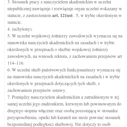
3. Stosunek pracy z nauczycielem akademickim w uczelni
niepublicznej nawiązuje i rozwiązuje organ uczelni wskazany w
art.
121ust
statucie, z zastrzeżeniem
. 5, w trybie określonym w
statucie.
4. (uchylony).
5. W uczelni wojskowej żołnierzy zawodowych wyznacza się na
stanowiska nauczycieli akademickich na zasadach i w trybie
określonych w przepisach o służbie wojskowej żołnierzy
zawodowych, na wniosek rektora, z zachowaniem przepisów art
114–116.
6. W uczelni służb państwowych funkcjonariuszy wyznacza się
na stanowiska nauczycieli akademickich na zasadach i w trybie
określonych w przepisach dotyczących tych służb, z
zachowaniem przepisów ustawy.
7. Pomiędzy nauczycielem akademickim a zatrudnionym w tej
samej uczelni jego małżonkiem, krewnym lub powinowatym do
drugiego stopnia włącznie oraz osobą pozostającą w stosunku
przysposobienia, opieki lub kurateli nie może powstać stosunek
bezpośredniej podległości służbowej. Nie dotyczy to osób