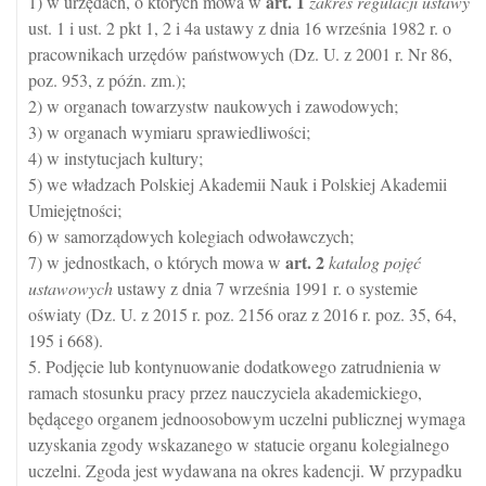
art.
1
1) w urzędach, o których mowa w
zakres regulacji ustawy
ust. 1 i ust. 2 pkt 1, 2 i 4a ustawy z dnia 16 września 1982 r. o
pracownikach urzędów państwowych (Dz. U. z 2001 r. Nr 86,
poz. 953, z późn. zm.);
2) w organach towarzystw naukowych i zawodowych;
3) w organach wymiaru sprawiedliwości;
4) w instytucjach kultury;
5) we władzach Polskiej Akademii Nauk i Polskiej Akademii
Umiejętności;
6) w samorządowych kolegiach odwoławczych;
art.
2
7) w jednostkach, o których mowa w
katalog pojęć
ustawowych
ustawy z dnia 7 września 1991 r. o systemie
oświaty (Dz. U. z 2015 r. poz. 2156 oraz z 2016 r. poz. 35, 64,
195 i 668).
5. Podjęcie lub kontynuowanie dodatkowego zatrudnienia w
ramach stosunku pracy przez nauczyciela akademickiego,
będącego organem jednoosobowym uczelni publicznej wymaga
uzyskania zgody wskazanego w statucie organu kolegialnego
uczelni. Zgoda jest wydawana na okres kadencji. W przypadku