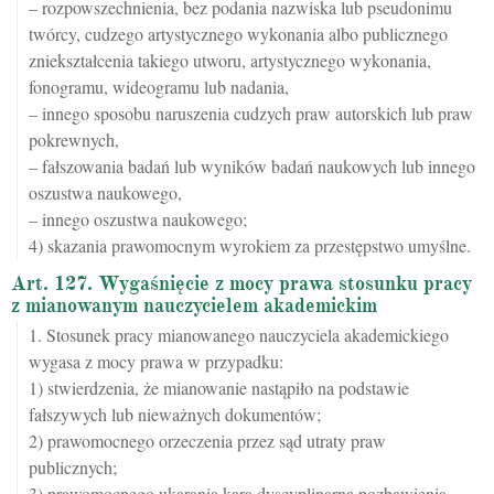
– rozpowszechnienia, bez podania nazwiska lub pseudonimu
twórcy, cudzego artystycznego wykonania albo publicznego
zniekształcenia takiego utworu, artystycznego wykonania,
fonogramu, wideogramu lub nadania,
– innego sposobu naruszenia cudzych praw autorskich lub praw
pokrewnych,
– fałszowania badań lub wyników badań naukowych lub innego
oszustwa naukowego,
– innego oszustwa naukowego;
4) skazania prawomocnym wyrokiem za przestępstwo umyślne.
Art. 127. Wygaśnięcie z mocy prawa stosunku pracy
z mianowanym nauczycielem akademickim
1. Stosunek pracy mianowanego nauczyciela akademickiego
wygasa z mocy prawa w przypadku:
1) stwierdzenia, że mianowanie nastąpiło na podstawie
fałszywych lub nieważnych dokumentów;
2) prawomocnego orzeczenia przez sąd utraty praw
publicznych;
3) prawomocnego ukarania karą dyscyplinarną pozbawienia