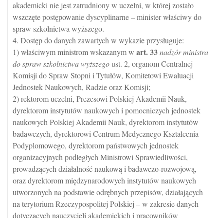
akademicki nie jest zatrudniony w uczelni, w której zostało
wszczęte postępowanie dyscyplinarne – minister właściwy do
spraw szkolnictwa wyższego.
4. Dostęp do danych zawartych w wykazie przysługuje:
art.
33
1) właściwym ministrom wskazanym w
nadzór ministra
do spraw szkolnictwa wyższego
ust. 2, organom Centralnej
Komisji do Spraw Stopni i Tytułów, Komitetowi Ewaluacji
Jednostek Naukowych, Radzie oraz Komisji;
2) rektorom uczelni, Prezesowi Polskiej Akademii Nauk,
dyrektorom instytutów naukowych i pomocniczych jednostek
naukowych Polskiej Akademii Nauk, dyrektorom instytutów
badawczych, dyrektorowi Centrum Medycznego Kształcenia
Podyplomowego, dyrektorom państwowych jednostek
organizacyjnych podległych Ministrowi Sprawiedliwości,
prowadzących działalność naukową i badawczo-rozwojową,
oraz dyrektorom międzynarodowych instytutów naukowych
utworzonych na podstawie odrębnych przepisów, działających
na terytorium Rzeczypospolitej Polskiej – w zakresie danych
dotyczących nauczycieli akademickich i pracowników