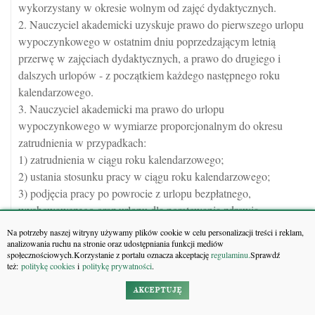
wykorzystany w okresie wolnym od zajęć dydaktycznych.
2. Nauczyciel akademicki uzyskuje prawo do pierwszego urlopu
wypoczynkowego w ostatnim dniu poprzedzającym letnią
przerwę w zajęciach dydaktycznych, a prawo do drugiego i
dalszych urlopów - z początkiem każdego następnego roku
kalendarzowego.
3. Nauczyciel akademicki ma prawo do urlopu
wypoczynkowego w wymiarze proporcjonalnym do okresu
zatrudnienia w przypadkach:
1) zatrudnienia w ciągu roku kalendarzowego;
2) ustania stosunku pracy w ciągu roku kalendarzowego;
3) podjęcia pracy po powrocie z urlopu bezpłatnego,
wychowawczego oraz urlopu dla poratowania zdrowia.
4. Nauczyciel akademicki zatrudniony w niepełnym wymiarze
Na potrzeby naszej witryny używamy plików cookie w celu personalizacji treści i reklam,
czasu pracy ma prawo do urlopu wypoczynkowego w wymiarze
analizowania ruchu na stronie oraz udostępniania funkcji mediów
społecznościowych.Korzystanie z portalu oznacza akceptację
regulaminu.
Sprawdź
proporcjonalnym do wymiaru zatrudnienia.
też:
politykę cookies
i
politykę prywatności
.
5. W przypadku niewykorzystania urlopu wypoczynkowego z
AKCEPTUJĘ
powodu rozwiązania lub wygaśnięcia stosunku pracy
nauczycielowi akademickiemu przysługuje ekwiwalent