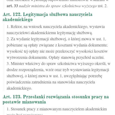
art.
33
nadzór ministra do spraw szkolnictwa wyższego
ust. 2.
Art. 122. Legitymacja służbowa nauczyciela
akademickiego
1. Rektor, na wniosek nauczyciela akademickiego, wystawia
nauczycielowi akademickiemu legitymację służbową.
2. Za wydanie legitymacji służbowej, o której mowa w ust. 1,
pobierane są opłaty związane z kosztami wydania dokumentu;
wysokość tej opłaty nie może przekroczyć wysokości kosztów
wytworzenia dokumentu. Opłaty stanowią przychód uczelni.
3. Minister właściwy do spraw szkolnictwa wyższego określi, w
drodze rozporządzenia, wzór oraz tryb wystawiania legitymacji
służbowej, o której mowa w ust. 1, uwzględniając potrzebę
poświadczenia zatrudnienia na stanowisku nauczyciela
akademickiego.
Art. 123. Przesłanki rozwiązania stosunku pracy na
postawie mianowania
1. Stosunek pracy z mianowanym nauczycielem akademickim
może być rozwiązany: