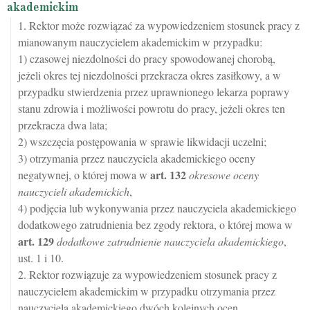
akademickim
1. Rektor może rozwiązać za wypowiedzeniem stosunek pracy z
mianowanym nauczycielem akademickim w przypadku:
1) czasowej niezdolności do pracy spowodowanej chorobą,
jeżeli okres tej niezdolności przekracza okres zasiłkowy, a w
przypadku stwierdzenia przez uprawnionego lekarza poprawy
stanu zdrowia i możliwości powrotu do pracy, jeżeli okres ten
przekracza dwa lata;
2) wszczęcia postępowania w sprawie likwidacji uczelni;
3) otrzymania przez nauczyciela akademickiego oceny
art.
132
negatywnej, o której mowa w
okresowe oceny
nauczycieli akademickich
,
4) podjęcia lub wykonywania przez nauczyciela akademickiego
dodatkowego zatrudnienia bez zgody rektora, o której mowa w
art.
129
dodatkowe zatrudnienie nauczyciela akademickiego
,
ust. 1 i 10.
2. Rektor rozwiązuje za wypowiedzeniem stosunek pracy z
nauczycielem akademickim w przypadku otrzymania przez
nauczyciela akademickiego dwóch kolejnych ocen