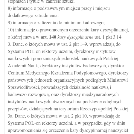
stopniach i tytule w zakresie sztuki;
8) informacje o podstawowym miejscu pracy i miejscu
dodatkowego zatrudnienia;
9) informacje o zaliczeniu do minimum kadrowego;
10) informacje o prawomocnym orzeczeniu kary dyscyplinarnej,
art.
140
o której mowa w
kary dyscyplinarne
ust. 1 pkt 3 i 4.
3. Dane, o których mowa w ust. 2 pkt 1–9, wprowadzają do
Systemu POL-on rektorzy uczelni, dyrektorzy instytutów
naukowych i pomocniczych jednostek naukowych Polskiej
Akademii Nauk, dyrektorzy instytutów badawczych, dyrektor
Centrum Medycznego Kształcenia Podyplomowego, dyrektorzy
państwowych jednostek organizacyjnych podległych Ministrowi
Sprawiedliwości, prowadzących działalność naukową i
badawczo-rozwojową, oraz dyrektorzy międzynarodowych
instytutów naukowych utworzonych na podstawie odrębnych
przepisów, działających na terytorium Rzeczypospolitej Polskiej.
3a. Dane, o których mowa w ust. 2 pkt 10, wprowadzają do
Systemu POL-on rektorzy uczelni, a w przypadku gdy w dniu
uprawomocnienia się orzeczenia kary dyscyplinarnej nauczyciel