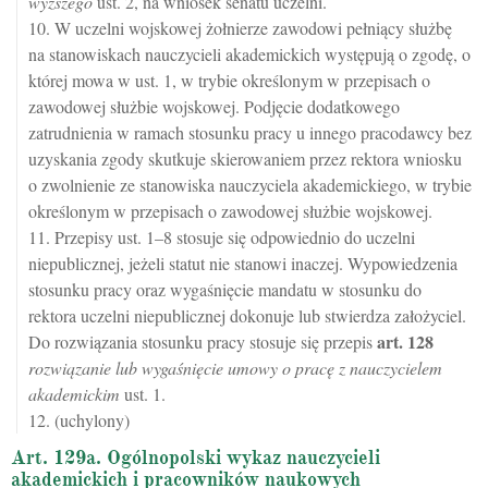
wyższego
ust. 2, na wniosek senatu uczelni.
10. W uczelni wojskowej żołnierze zawodowi pełniący służbę
na stanowiskach nauczycieli akademickich występują o zgodę, o
której mowa w ust. 1, w trybie określonym w przepisach o
zawodowej służbie wojskowej. Podjęcie dodatkowego
zatrudnienia w ramach stosunku pracy u innego pracodawcy bez
uzyskania zgody skutkuje skierowaniem przez rektora wniosku
o zwolnienie ze stanowiska nauczyciela akademickiego, w trybie
określonym w przepisach o zawodowej służbie wojskowej.
11. Przepisy ust. 1–8 stosuje się odpowiednio do uczelni
niepublicznej, jeżeli statut nie stanowi inaczej. Wypowiedzenia
stosunku pracy oraz wygaśnięcie mandatu w stosunku do
rektora uczelni niepublicznej dokonuje lub stwierdza założyciel.
art.
128
Do rozwiązania stosunku pracy stosuje się przepis
rozwiązanie lub wygaśnięcie umowy o pracę z nauczycielem
akademickim
ust. 1.
12. (uchylony)
Art. 129a. Ogólnopolski wykaz nauczycieli
akademickich i pracowników naukowych