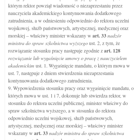
którym rektor powziął wiadomość o niezaprzestaniu przez
nauczyciela akademickiego kontynuowania dodatkowego
zatrudnienia, a w odniesieniu odpowiednio do rektora uczelni
wojskowej, służb państwowych, artystycznej, medycznej oraz
art.
33
morskiej – właściwy minister wskazany w
nadzór
ministra do spraw szkolnictwa wyższego
ust. 2, z tym, że
art.
128
rozwiązanie stosunku pracy następuje zgodnie z
rozwiązanie lub wygaśnięcie umowy o pracę z nauczycielem
akademickim
ust. 1. Wygaśnięcie mandatu, o którym mowa w
ust. 7, następuje z dniem stwierdzenia niezaprzestania
kontynuowania dodatkowego zatrudnienia.
9. Wypowiedzenia stosunku pracy oraz wygaśnięcie mandatu, o
których mowa w ust. 1 i 7, dokonuje lub stwierdza rektor, w
stosunku do rektora uczelni publicznej, minister właściwy do
spraw szkolnictwa wyższego, a w stosunku do rektora
odpowiednio uczelni wojskowej, służb państwowych,
artystycznej, medycznej oraz morskiej – właściwy minister
art.
33
wskazany w
nadzór ministra do spraw szkolnictwa