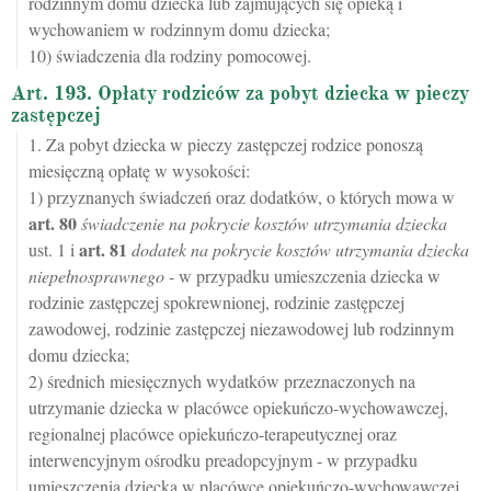
rodzinnym domu dziecka lub zajmujących się opieką i
wychowaniem w rodzinnym domu dziecka;
10) świadczenia dla rodziny pomocowej.
Art. 193. Opłaty rodziców za pobyt dziecka w pieczy
zastępczej
1. Za pobyt dziecka w pieczy zastępczej rodzice ponoszą
miesięczną opłatę w wysokości:
1) przyznanych świadczeń oraz dodatków, o których mowa w
art.
80
świadczenie na pokrycie kosztów utrzymania dziecka
art.
81
ust. 1 i
dodatek na pokrycie kosztów utrzymania dziecka
niepełnosprawnego
- w przypadku umieszczenia dziecka w
rodzinie zastępczej spokrewnionej, rodzinie zastępczej
zawodowej, rodzinie zastępczej niezawodowej lub rodzinnym
domu dziecka;
2) średnich miesięcznych wydatków przeznaczonych na
utrzymanie dziecka w placówce opiekuńczo-wychowawczej,
regionalnej placówce opiekuńczo-terapeutycznej oraz
interwencyjnym ośrodku preadopcyjnym - w przypadku
umieszczenia dziecka w placówce opiekuńczo-wychowawczej,