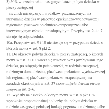
3) 50% w trzecim roku i następnych latach pobytu dziecka w
pieczy zastępczej
– średnich miesięcznych wydatków przeznaczonych na
utrzymanie dziecka w placówce opiekuńczo-wychowawczej,
regionalnej placówce opiekuńczo-terapeutycznej albo
interwencyjnym ośrodku preadopcyjnym. Przepisy ust. 2–4 i 7
stosuje się odpowiednio.
10a. Przepisów ust. 9 i 10 nie stosuje się w przypadku dzieci, o
których mowa w ust. 8 pkt 2.
11. Do okresów pobytu dziecka w pieczy zastępczej, o których
mowa w ust. 9 i 10, wlicza się również okres przebywania tego
dziecka, po osiągnięciu pełnoletności, w rodzinie zastępczej,
rodzinnym domu dziecka, placówce opiekuńczo-wychowawczej
lub regionalnej placówce opiekuńczo-terapeutycznej, na
art.
37
zasadach określonych w
okres objęcia dziecka pieczą
zastępczą
ust. 2–6.
12. Wydatki na dziecko, o którym mowa w ust. 8 pkt 1, w
wysokości proporcjonalnej do liczby dni pobytu dziecka w
rodzinie zastępczej pełniącej funkcję pogotowia rodzinnego albo