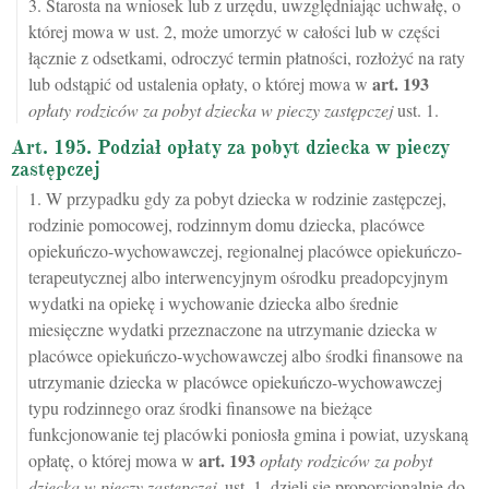
3. Starosta na wniosek lub z urzędu, uwzględniając uchwałę, o
której mowa w ust. 2, może umorzyć w całości lub w części
łącznie z odsetkami, odroczyć termin płatności, rozłożyć na raty
art.
193
lub odstąpić od ustalenia opłaty, o której mowa w
opłaty rodziców za pobyt dziecka w pieczy zastępczej
ust. 1.
Art. 195. Podział opłaty za pobyt dziecka w pieczy
zastępczej
1. W przypadku gdy za pobyt dziecka w rodzinie zastępczej,
rodzinie pomocowej, rodzinnym domu dziecka, placówce
opiekuńczo-wychowawczej, regionalnej placówce opiekuńczo-
terapeutycznej albo interwencyjnym ośrodku preadopcyjnym
wydatki na opiekę i wychowanie dziecka albo średnie
miesięczne wydatki przeznaczone na utrzymanie dziecka w
placówce opiekuńczo-wychowawczej albo środki finansowe na
utrzymanie dziecka w placówce opiekuńczo-wychowawczej
typu rodzinnego oraz środki finansowe na bieżące
funkcjonowanie tej placówki poniosła gmina i powiat, uzyskaną
art.
193
opłatę, o której mowa w
opłaty rodziców za pobyt
dziecka w pieczy zastępczej
, ust. 1, dzieli się proporcjonalnie do