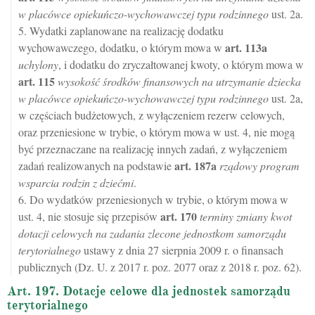
w placówce opiekuńczo-wychowawczej typu rodzinnego
ust. 2a.
5. Wydatki zaplanowane na realizację dodatku
art.
113a
wychowawczego, dodatku, o którym mowa w
uchylony
, i dodatku do zryczałtowanej kwoty, o którym mowa w
art.
115
wysokość środków finansowych na utrzymanie dziecka
w placówce opiekuńczo-wychowawczej typu rodzinnego
ust. 2a,
w częściach budżetowych, z wyłączeniem rezerw celowych,
oraz przeniesione w trybie, o którym mowa w ust. 4, nie mogą
być przeznaczane na realizację innych zadań, z wyłączeniem
art.
187a
zadań realizowanych na podstawie
rządowy program
wsparcia rodzin z dziećmi
.
6. Do wydatków przeniesionych w trybie, o którym mowa w
art.
170
ust. 4, nie stosuje się przepisów
terminy zmiany kwot
dotacji celowych na zadania zlecone jednostkom samorządu
terytorialnego
ustawy z dnia 27 sierpnia 2009 r. o finansach
publicznych (Dz. U. z 2017 r. poz. 2077 oraz z 2018 r. poz. 62).
Art. 197. Dotacje celowe dla jednostek samorządu
terytorialnego