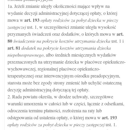
1a. Jeżeli zmianie uległy okoliczności mające wpływ na
wydanie decyzji administracyjnej dotyczącej opłaty, o której
art.
193
mowa w
opłaty rodziców za pobyt dziecka w pieczy
zastępczej
ust. 1, w szczególności zmianie uległa wysokość
art.
przyznanych świadczeń oraz dodatków, o których mowa w
80
świadczenie na pokrycie kosztów utrzymania dziecka
ust. 1 i
art.
81
dodatek na pokrycie kosztów utrzymania dziecka
niepełnosprawnego
, albo średnich miesięcznych wydatków
przeznaczonych na utrzymanie dziecka w placówce opiekuńczo-
wychowawczej, regionalnej placówce opiekuńczo-
terapeutycznej oraz interwencyjnym ośrodku preadopcyjnym,
starosta może bez zgody strony zmienić lub uchylić ostateczną
decyzję administracyjną dotyczącą tej opłaty.
2. Rada powiatu określa, w drodze uchwały, szczegółowe
warunki umorzenia w całości lub w części, łącznie z odsetkami,
odroczenia terminu płatności, rozłożenia na raty lub
art.
193
odstępowania od ustalenia opłaty, o której mowa w
opłaty rodziców za pobyt dziecka w pieczy zastępczej
ust. 1.