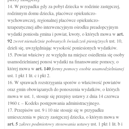
14. W przypadku gdy za pobyt dziecka w rodzinie zastępczej,
rodzinnym domu dziecka, placówce opiekuńczo-
wychowawczej, regionalnej placówce opiekuńczo-
terapeutycznej albo interwencyjnym ośrodku preadopcyjnym
art.
wydatki poniosła gmina i powiat, kwoty, o których mowa w
92
zwrot nienależnie pobranych świadczeń pieniężnych
ust. 10,
dzieli się, uwzględniając wysokość poniesionych wydatków.
15. Powiat właściwy ze względu na miejsce osiedlenia się osoby
usamodzielnianej ponosi wydatki na finansowanie pomocy, o
art.
140
której mowa w
formy pomocy osobie usamodzielnianej
ust. 1 pkt 1 lit. c i pkt 2.
16. W sprawach rozstrzygania sporów o właściwość powiatów
oraz gmin obowiązanych do ponoszenia wydatków, o których
mowa w ust. 1, stosuje się przepisy ustawy z dnia 14 czerwca
1960 r. – Kodeks postępowania administracyjnego.
17. Przepisów ust. 9 i 10 nie stosuje się w przypadku
umieszczenia w pieczy zastępczej dziecka, o którym mowa w
art.
5
zakres podmiotowy stosowania ustawy
ust. 1 pkt 1 lit. b i