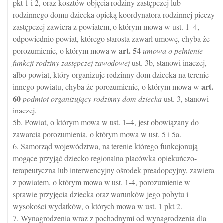
pkt 1 i 2, oraz kosztów objęcia rodziny zastępczej lub
rodzinnego domu dziecka opieką koordynatora rodzinnej pieczy
zastępczej zawiera z powiatem, o którym mowa w ust. 1–4,
odpowiednio powiat, którego starosta zawarł umowę, chyba że
art.
54
porozumienie, o którym mowa w
umowa o pełnienie
funkcji rodziny zastępczej zawodowej
ust. 3b, stanowi inaczej,
albo powiat, który organizuje rodzinny dom dziecka na terenie
art.
innego powiatu, chyba że porozumienie, o którym mowa w
60
podmiot organizujący rodzinny dom dziecka
ust. 3, stanowi
inaczej.
5b. Powiat, o którym mowa w ust. 1–4, jest obowiązany do
zawarcia porozumienia, o którym mowa w ust. 5 i 5a.
6. Samorząd województwa, na terenie którego funkcjonują
mogące przyjąć dziecko regionalna placówka opiekuńczo-
terapeutyczna lub interwencyjny ośrodek preadopcyjny, zawiera
z powiatem, o którym mowa w ust. 1-4, porozumienie w
sprawie przyjęcia dziecka oraz warunków jego pobytu i
wysokości wydatków, o których mowa w ust. 1 pkt 2.
7. Wynagrodzenia wraz z pochodnymi od wynagrodzenia dla