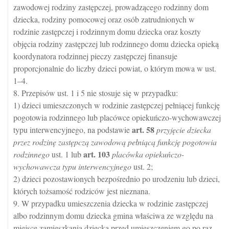
zawodowej rodziny zastępczej, prowadzącego rodzinny dom
dziecka, rodziny pomocowej oraz osób zatrudnionych w
rodzinie zastępczej i rodzinnym domu dziecka oraz koszty
objęcia rodziny zastępczej lub rodzinnego domu dziecka opieką
koordynatora rodzinnej pieczy zastępczej finansuje
proporcjonalnie do liczby dzieci powiat, o którym mowa w ust.
1–4.
8. Przepisów ust. 1 i 5 nie stosuje się w przypadku:
1) dzieci umieszczonych w rodzinie zastępczej pełniącej funkcję
pogotowia rodzinnego lub placówce opiekuńczo-wychowawczej
art.
58
typu interwencyjnego, na podstawie
przyjęcie dziecka
przez rodzinę zastępczą zawodową pełniącą funkcję pogotowia
art.
103
rodzinnego
ust. 1 lub
placówka opiekuńczo-
wychowawcza typu interwencyjnego
ust. 2;
2) dzieci pozostawionych bezpośrednio po urodzeniu lub dzieci,
których tożsamość rodziców jest nieznana.
9. W przypadku umieszczenia dziecka w rodzinie zastępczej
albo rodzinnym domu dziecka gmina właściwa ze względu na
miejsce zamieszkania dziecka przed umieszczeniem go po raz