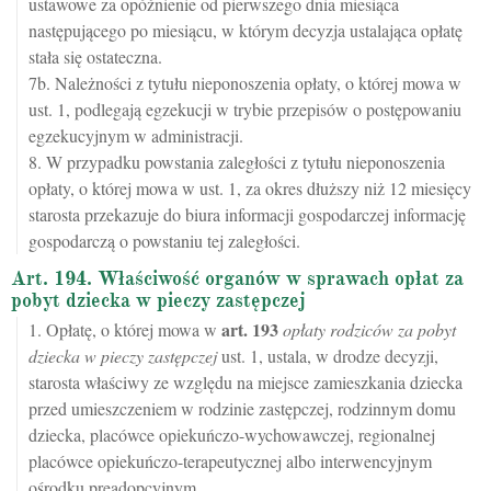
ustawowe za opóźnienie od pierwszego dnia miesiąca
następującego po miesiącu, w którym decyzja ustalająca opłatę
stała się ostateczna.
7b. Należności z tytułu nieponoszenia opłaty, o której mowa w
ust. 1, podlegają egzekucji w trybie przepisów o postępowaniu
egzekucyjnym w administracji.
8. W przypadku powstania zaległości z tytułu nieponoszenia
opłaty, o której mowa w ust. 1, za okres dłuższy niż 12 miesięcy
starosta przekazuje do biura informacji gospodarczej informację
gospodarczą o powstaniu tej zaległości.
Art. 194. Właściwość organów w sprawach opłat za
pobyt dziecka w pieczy zastępczej
art.
193
1. Opłatę, o której mowa w
opłaty rodziców za pobyt
dziecka w pieczy zastępczej
ust. 1, ustala, w drodze decyzji,
starosta właściwy ze względu na miejsce zamieszkania dziecka
przed umieszczeniem w rodzinie zastępczej, rodzinnym domu
dziecka, placówce opiekuńczo-wychowawczej, regionalnej
placówce opiekuńczo-terapeutycznej albo interwencyjnym
ośrodku preadopcyjnym.