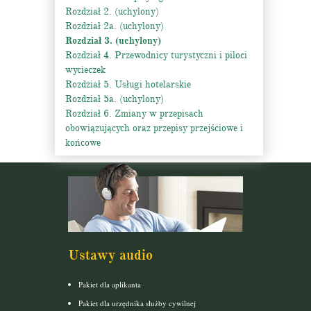
Rozdział 2. (uchylony)
Rozdział 2a. (uchylony)
Rozdział 3. (uchylony)
Rozdział 4. Przewodnicy turystyczni i piloci
wycieczek
Rozdział 5. Usługi hotelarskie
Rozdział 5a. (uchylony)
Rozdział 6. Zmiany w przepisach
obowiązujących oraz przepisy przejściowe i
końcowe
Ustawy audio
Pakiet dla aplikanta
Pakiet dla urzędnika służby cywilnej