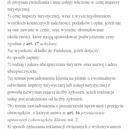
d) program zwiedzania i inne usługi wliczone w cenę imprezy
turystycznej;
5) cenę imprezy turystycznej, wraz z wyszczególnieniem
wszelkich koniecznych należności, podatków i opłat, jeżeli nie
są one zawarte w cenie, oraz wyraźne sformułowanie
okoliczności, które mogą spowodować podwyższenie ceny
art.
17
zgodnie z
uchylony
;
5a) wysokość składki do Funduszu, jeżeli dotyczy;
6) sposób zapłaty;
7) rodzaj i zakres ubezpieczenia turystów oraz nazwę i adres
ubezpieczyciela;
7a) termin powiadomienia klienta na piśmie o ewentualnym
odwołaniu imprezy turystycznej lub usługi turystycznej z
powodu niewystarczającej liczby zgłoszeń, jeżeli realizacja
usług jest uzależniona od liczby zgłoszeń;
7b) termin zawiadomienia o przeniesieniu uprawnień i przejęciu
art.
16
obowiązków, o którym mowa w
przeniesienie
uprawnień i obowiązków klienta
ust. 2;
8) sposób zgłaszania reklamacji związanych z wykonywaniem