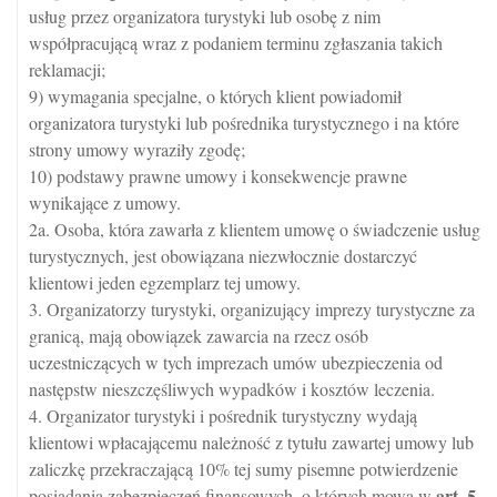
usług przez organizatora turystyki lub osobę z nim
współpracującą wraz z podaniem terminu zgłaszania takich
reklamacji;
9) wymagania specjalne, o których klient powiadomił
organizatora turystyki lub pośrednika turystycznego i na które
strony umowy wyraziły zgodę;
10) podstawy prawne umowy i konsekwencje prawne
wynikające z umowy.
2a. Osoba, która zawarła z klientem umowę o świadczenie usług
turystycznych, jest obowiązana niezwłocznie dostarczyć
klientowi jeden egzemplarz tej umowy.
3. Organizatorzy turystyki, organizujący imprezy turystyczne za
granicą, mają obowiązek zawarcia na rzecz osób
uczestniczących w tych imprezach umów ubezpieczenia od
następstw nieszczęśliwych wypadków i kosztów leczenia.
4. Organizator turystyki i pośrednik turystyczny wydają
klientowi wpłacającemu należność z tytułu zawartej umowy lub
zaliczkę przekraczającą 10% tej sumy pisemne potwierdzenie
art.
5
posiadania zabezpieczeń finansowych, o których mowa w