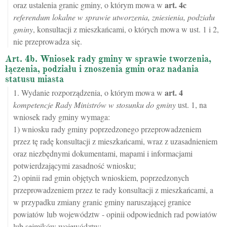
art.
4c
oraz ustalenia granic gminy, o którym mowa w
referendum lokalne w sprawie utworzenia, zniesienia, podziału
gminy
, konsultacji z mieszkańcami, o których mowa w ust. 1 i 2,
nie przeprowadza się.
Art. 4b. Wniosek rady gminy w sprawie tworzenia,
łączenia, podziału i znoszenia gmin oraz nadania
statusu miasta
art.
4
1. Wydanie rozporządzenia, o którym mowa w
kompetencje Rady Ministrów w stosunku do gminy
ust. 1, na
wniosek rady gminy wymaga:
1) wniosku rady gminy poprzedzonego przeprowadzeniem
przez tę radę konsultacji z mieszkańcami, wraz z uzasadnieniem
oraz niezbędnymi dokumentami, mapami i informacjami
potwierdzającymi zasadność wniosku;
2) opinii rad gmin objętych wnioskiem, poprzedzonych
przeprowadzeniem przez te rady konsultacji z mieszkańcami, a
w przypadku zmiany granic gminy naruszającej granice
powiatów lub województw - opinii odpowiednich rad powiatów
lub sejmików województw;