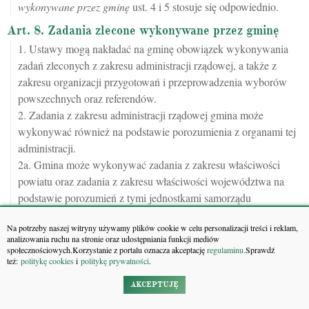
wykonywane przez gminę
ust. 4 i 5 stosuje się odpowiednio.
Art. 8. Zadania zlecone wykonywane przez gminę
1. Ustawy mogą nakładać na gminę obowiązek wykonywania
zadań zleconych z zakresu administracji rządowej, a także z
zakresu organizacji przygotowań i przeprowadzenia wyborów
powszechnych oraz referendów.
2. Zadania z zakresu administracji rządowej gmina może
wykonywać również na podstawie porozumienia z organami tej
administracji.
2a. Gmina może wykonywać zadania z zakresu właściwości
powiatu oraz zadania z zakresu właściwości województwa na
podstawie porozumień z tymi jednostkami samorządu
terytorialnego.
Na potrzeby naszej witryny używamy plików cookie w celu personalizacji treści i reklam,
2b. Spory majątkowe wynikłe z porozumień, o których mowa w
analizowania ruchu na stronie oraz udostępniania funkcji mediów
art.
74
ust. 2 i 2a oraz w
porozumienia międzygminne
,
społecznościowych.Korzystanie z portalu oznacza akceptację
regulaminu.
Sprawdź
też:
politykę cookies
i
politykę prywatności
.
rozpatruje sąd powszechny.
3. Gmina otrzymuje środki finansowe w wysokości koniecznej
AKCEPTUJĘ
do wykonania zadań, o których mowa w ust. 1, 2 i 2a.