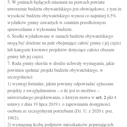
5. W gminach będących miastami na prawach powiatu
utworzenie budżetu obywatelskiego jest obowiązkowe, z tym że
wysokość budżetu obywatelskiego wynosi co najmniej 0,5%
wydatków gminy zawartych w ostatnim przedłożonym
sprawozdaniu z wykonania budżetu.
6. Środki wydatkowane w ramach budżetu obywatelskiego
mogą być dzielone na pule obejmujące całość gminy i jej części
lub kategorie kwotowe projektów dotyczące całości obszaru
gminy lub jej części.
7. Rada gminy określa w drodze uchwały wymagania, jakie
powinien spełniać projekt budżetu obywatelskiego, w
szczególności:
1) wymogi formalne, jakim powinny odpowiadać zgłaszane
projekty z uwzględnieniem – o ile jest to możliwe –
art.
2
uniwersalnego projektowania, o którym mowa w
pkt 4
ustawy z dnia 19 lipca 2019 r. o zapewnianiu dostępności
osobom ze szczególnymi potrzebami (Dz. U. z 2020 r. poz.
1062);
2) wymaganą liczbę podpisów mieszkańców popierających