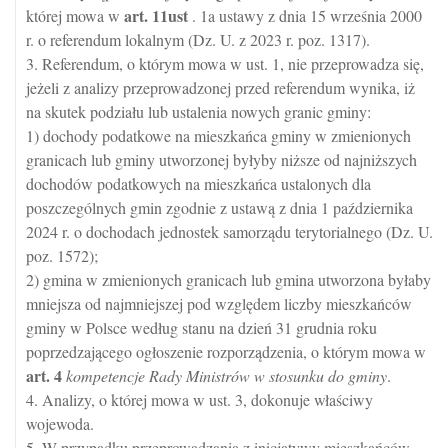
art.
11ust
której mowa w
. 1a ustawy z dnia 15 września 2000
r. o referendum lokalnym (Dz. U. z 2023 r. poz. 1317).
3. Referendum, o którym mowa w ust. 1, nie przeprowadza się,
jeżeli z analizy przeprowadzonej przed referendum wynika, iż
na skutek podziału lub ustalenia nowych granic gminy:
1) dochody podatkowe na mieszkańca gminy w zmienionych
granicach lub gminy utworzonej byłyby niższe od najniższych
dochodów podatkowych na mieszkańca ustalonych dla
poszczególnych gmin zgodnie z ustawą z dnia 1 października
2024 r. o dochodach jednostek samorządu terytorialnego (Dz. U.
poz. 1572);
2) gmina w zmienionych granicach lub gmina utworzona byłaby
mniejsza od najmniejszej pod względem liczby mieszkańców
gminy w Polsce według stanu na dzień 31 grudnia roku
poprzedzającego ogłoszenie rozporządzenia, o którym mowa w
art.
4
kompetencje Rady Ministrów w stosunku do gminy
.
4. Analizy, o której mowa w ust. 3, dokonuje właściwy
wojewoda.
5. W przypadku przeprowadzania z inicjatywy mieszkańców