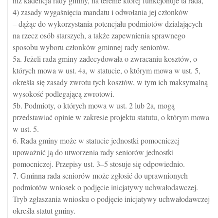
niż kadencja rady gminy, na terenie której funkcjonuje ta rada,
4) zasady wygaśnięcia mandatu i odwołania jej członków
– dążąc do wykorzystania potencjału podmiotów działających
na rzecz osób starszych, a także zapewnienia sprawnego
sposobu wyboru członków gminnej rady seniorów.
5a. Jeżeli rada gminy zadecydowała o zwracaniu kosztów, o
których mowa w ust. 4a, w statucie, o którym mowa w ust. 5,
określa się zasady zwrotu tych kosztów, w tym ich maksymalną
wysokość podlegającą zwrotowi.
5b. Podmioty, o których mowa w ust. 2 lub 2a, mogą
przedstawiać opinie w zakresie projektu statutu, o którym mowa
w ust. 5.
6. Rada gminy może w statucie jednostki pomocniczej
upoważnić ją do utworzenia rady seniorów jednostki
pomocniczej. Przepisy ust. 3–5 stosuje się odpowiednio.
7. Gminna rada seniorów może zgłosić do uprawnionych
podmiotów wniosek o podjęcie inicjatywy uchwałodawczej.
Tryb zgłaszania wniosku o podjęcie inicjatywy uchwałodawczej
określa statut gminy.