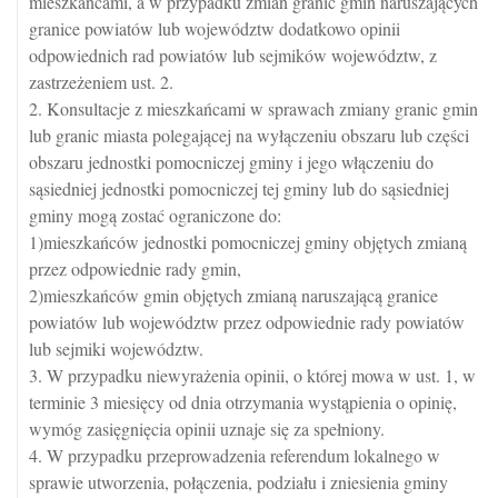
mieszkańcami, a w przypadku zmian granic gmin naruszających
granice powiatów lub województw dodatkowo opinii
odpowiednich rad powiatów lub sejmików województw, z
zastrzeżeniem ust. 2.
2. Konsultacje z mieszkańcami w sprawach zmiany granic gmin
lub granic miasta polegającej na wyłączeniu obszaru lub części
obszaru jednostki pomocniczej gminy i jego włączeniu do
sąsiedniej jednostki pomocniczej tej gminy lub do sąsiedniej
gminy mogą zostać ograniczone do:
1)mieszkańców jednostki pomocniczej gminy objętych zmianą
przez odpowiednie rady gmin,
2)mieszkańców gmin objętych zmianą naruszającą granice
powiatów lub województw przez odpowiednie rady powiatów
lub sejmiki województw.
3. W przypadku niewyrażenia opinii, o której mowa w ust. 1, w
terminie 3 miesięcy od dnia otrzymania wystąpienia o opinię,
wymóg zasięgnięcia opinii uznaje się za spełniony.
4. W przypadku przeprowadzenia referendum lokalnego w
sprawie utworzenia, połączenia, podziału i zniesienia gminy