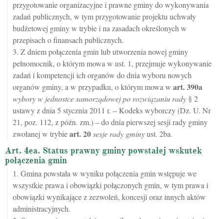
przygotowanie organizacyjne i prawne gminy do wykonywania
zadań publicznych, w tym przygotowanie projektu uchwały
budżetowej gminy w trybie i na zasadach określonych w
przepisach o finansach publicznych.
3. Z dniem połączenia gmin lub utworzenia nowej gminy
pełnomocnik, o którym mowa w ust. 1, przejmuje wykonywanie
zadań i kompetencji ich organów do dnia wyboru nowych
art.
390a
organów gminy, a w przypadku, o którym mowa w
wybory w jednostce samorządowej po rozwiązaniu rady
§ 2
ustawy z dnia 5 stycznia 2011 r. – Kodeks wyborczy (Dz. U. Nr
21, poz. 112, z późn. zm.) – do dnia pierwszej sesji rady gminy
art.
20
zwołanej w trybie
sesje rady gminy
ust. 2ba.
Art. 4ea. Status prawny gminy powstałej wskutek
połączenia gmin
1. Gmina powstała w wyniku połączenia gmin wstępuje we
wszystkie prawa i obowiązki połączonych gmin, w tym prawa i
obowiązki wynikające z zezwoleń, koncesji oraz innych aktów
administracyjnych.