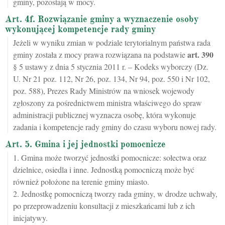
gminy, pozostają w mocy.
Art. 4f. Rozwiązanie gminy a wyznaczenie osoby
wykonującej kompetencje rady gminy
Jeżeli w wyniku zmian w podziale terytorialnym państwa rada
art.
390
gminy została z mocy prawa rozwiązana na podstawie
§ 5 ustawy z dnia 5 stycznia 2011 r. – Kodeks wyborczy (Dz.
U. Nr 21 poz. 112, Nr 26, poz. 134, Nr 94, poz. 550 i Nr 102,
poz. 588), Prezes Rady Ministrów na wniosek wojewody
zgłoszony za pośrednictwem ministra właściwego do spraw
administracji publicznej wyznacza osobę, która wykonuje
zadania i kompetencje rady gminy do czasu wyboru nowej rady.
Art. 5. Gmina i jej jednostki pomocnicze
1. Gmina może tworzyć jednostki pomocnicze: sołectwa oraz
dzielnice, osiedla i inne. Jednostką pomocniczą może być
również położone na terenie gminy miasto.
2. Jednostkę pomocniczą tworzy rada gminy, w drodze uchwały,
po przeprowadzeniu konsultacji z mieszkańcami lub z ich
inicjatywy.