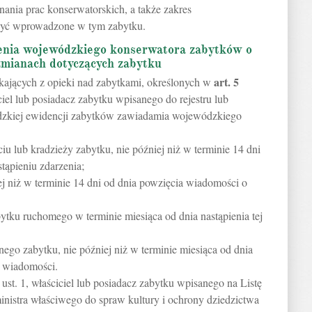
nania prac konserwatorskich, a także zakres
być wprowadzone w tym zabytku.
enia wojewódzkiego konserwatora zabytków o
zmianach dotyczących zabytku
art.
5
ających z opieki nad zabytkami, określonych w
ciel lub posiadacz zabytku wpisanego do rejestru lub
dzkiej ewidencji zabytków zawiadamia wojewódzkiego
ciu lub kradzieży zabytku, nie później niż w terminie 14 dni
tąpieniu zdarzenia;
ej niż w terminie 14 dni od dnia powzięcia wiadomości o
ytku ruchomego w terminie miesiąca od dnia nastąpienia tej
ego zabytku, nie później niż w terminie miesiąca od dnia
h wiadomości.
ust. 1, właściciel lub posiadacz zabytku wpisanego na Listę
istra właściwego do spraw kultury i ochrony dziedzictwa