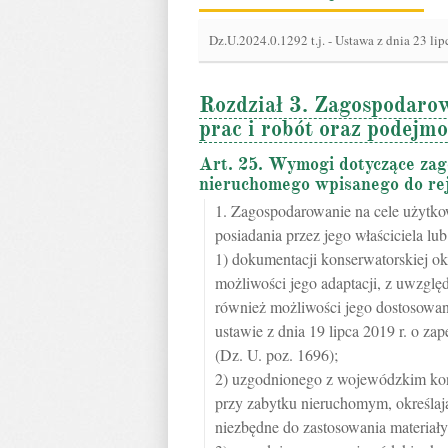
Dz.U.2024.0.1292 t.j.
-
Ustawa z dnia 23 lip
Rozdział 3. Zagospodaro
prac i robót oraz podejm
Art. 25. Wymogi dotyczące zag
nieruchomego wpisanego do re
1. Zagospodarowanie na cele użytk
posiadania przez jego właściciela lu
1) dokumentacji konserwatorskiej ok
możliwości jego adaptacji, z uwzględ
również możliwości jego dostosowan
ustawie z dnia 19 lipca 2019 r. o z
(Dz. U. poz. 1696);
2) uzgodnionego z wojewódzkim ko
przy zabytku nieruchomym, określaj
niezbędne do zastosowania materiały 