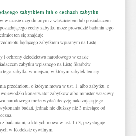
ędącego zabytkiem lub o cechach zabytku
w w czasie uzgodnionym z właścicielem lub posiadaczem
posiadającego cechy zabytku może prowadzić badania tego
dmiot ten się znajduje.
o przedmiotu będącego zabytkiem wpisanym na Listę
ry i ochrony dziedzictwa narodowego w czasie
siadaczem zabytku wpisanego na Listę Skarbów
 tego zabytku w miejscu, w którym zabytek ten się
a przedmiotu, o którym mowa w ust. 1, albo zabytku, o
 wojewódzki konserwator zabytków albo minister właściwy
ctwa narodowego może wydać decyzję nakazującą jego
wykonania badań, jednak nie dłuższy niż 3 miesiące od
teczna.
z badaniami, o których mowa w ust. 1 i 3, przysługuje
nych w Kodeksie cywilnym.