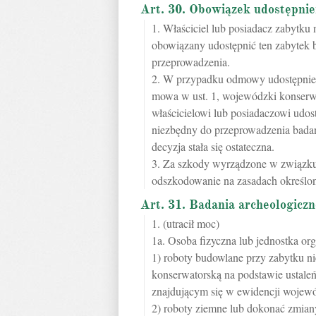
Art. 30. Obowiązek udostępni
1. Właściciel lub posiadacz zabytku
obowiązany udostępnić ten zabytek
przeprowadzenia.
2. W przypadku odmowy udostępnien
mowa w ust. 1, wojewódzki konserw
właścicielowi lub posiadaczowi udos
niezbędny do przeprowadzenia badań,
decyzja stała się ostateczna.
3. Za szkody wyrządzone w związku 
odszkodowanie na zasadach określo
Art. 31. Badania archeologiczn
1. (utracił moc)
1a. Osoba fizyczna lub jednostka org
1) roboty budowlane przy zabytku n
konserwatorską na podstawie ustale
znajdującym się w ewidencji wojew
2) roboty ziemne lub dokonać zmiany