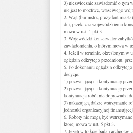
3) niezwłocznie zawiadomić o tym w
nie jest to możliwe, właściwego wójt
2. Wójt (burmistrz, prezydent miasta
dni, przekazać wojewódzkiemu kons
mowa w ust. 1 pkt 3.
3. Wojewódzki konserwator zabytków
zawiadomienia, o którym mowa w ust.
4. Jeżeli w terminie, określonym w 
oględzin odkrytego przedmiotu, pr
5. Po dokonaniu oględzin odkryteg
decyzję:
1) pozwalającą na kontynuację przerw
2) pozwalającą na kontynuację przerw
kontynuacja robót nie doprowadzi do
3) nakazującą dalsze wstrzymanie rob
jednostki organizacyjnej finansujące
6. Roboty nie mogą być wstrzymane n
której mowa w ust. 5 pkt 3.
7. Jeżeli w trakcie badań archeolog