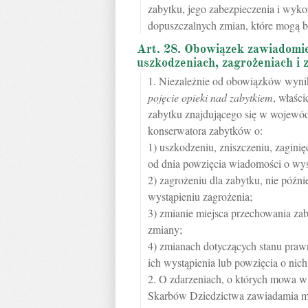
zabytku, jego zabezpieczenia i wyko
dopuszczalnych zmian, które mogą 
Art. 28. Obowiązek zawiadomi
uszkodzeniach, zagrożeniach i 
1. Niezależnie od obowiązków wynik
pojęcie opieki nad zabytkiem
, właści
zabytku znajdującego się w wojewó
konserwatora zabytków o:
1) uszkodzeniu, zniszczeniu, zaginię
od dnia powzięcia wiadomości o wys
2) zagrożeniu dla zabytku, nie późni
wystąpieniu zagrożenia;
3) zmianie miejsca przechowania zab
zmiany;
4) zmianach dotyczących stanu prawn
ich wystąpienia lub powzięcia o nic
2. O zdarzeniach, o których mowa w 
Skarbów Dziedzictwa zawiadamia min