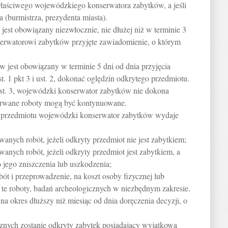
łaściwego wojewódzkiego konserwatora zabytków, a jeśli
a (burmistrza, prezydenta miasta).
) jest obowiązany niezwłocznie, nie dłużej niż w terminie 3
erwatorowi zabytków przyjęte zawiadomienie, o którym
 jest obowiązany w terminie 5 dni od dnia przyjęcia
 1 pkt 3 i ust. 2, dokonać oględzin odkrytego przedmiotu.
ust. 3, wojewódzki konserwator zabytków nie dokona
zerwane roboty mogą być kontynuowane.
o przedmiotu wojewódzki konserwator zabytków wydaje
anych robót, jeżeli odkryty przedmiot nie jest zabytkiem;
anych robót, jeżeli odkryty przedmiot jest zabytkiem, a
 jego zniszczenia lub uszkodzenia;
ót i przeprowadzenie, na koszt osoby fizycznej lub
j te roboty, badań archeologicznych w niezbędnym zakresie.
a okres dłuższy niż miesiąc od dnia doręczenia decyzji, o
icznych zostanie odkryty zabytek posiadający wyjątkową