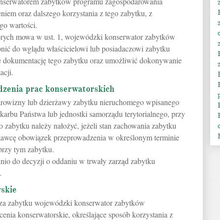
nserwatorem zabytków programu zagospodarowania
iem oraz dalszego korzystania z tego zabytku, z
o wartości.
tórych mowa w ust. 1, wojewódzki konserwator zabytków
pnić do wglądu właścicielowi lub posiadaczowi zabytku
e dokumentację tego zabytku oraz umożliwić dokonywanie
acji.
dzenia prac konserwatorskich
arowizny lub dzierżawy zabytku nieruchomego wpisanego
Skarbu Państwa lub jednostki samorządu terytorialnego, przy
o zabytku należy nałożyć, jeżeli stan zachowania zabytku
żawcę obowiązek przeprowadzenia w określonym terminie
przy tym zabytku.
ednio do decyzji o oddaniu w trwały zarząd zabytku
.
rskie
acza zabytku wojewódzki konserwator zabytków
cenia konserwatorskie, określające sposób korzystania z