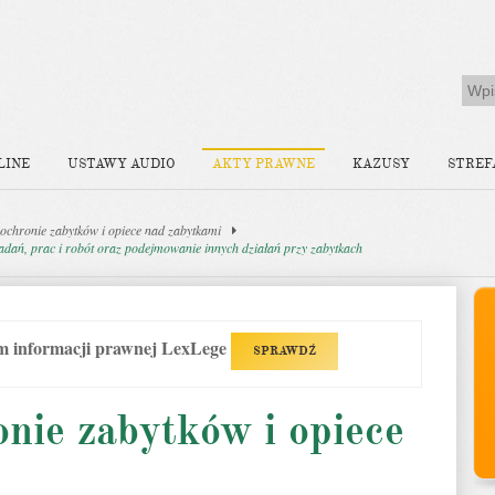
LINE
USTAWY AUDIO
AKTY PRAWNE
KAZUSY
STREF
ochronie zabytków i opiece nad zabytkami
dań, prac i robót oraz podejmowanie innych działań przy zabytkach
em informacji prawnej LexLege
SPRAWDŹ
nie zabytków i opiece