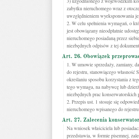
3) uzgodnionego z wojewódzkim ko
zabytku nieruchomego wraz z otoczen
uwzględnieniem wyeksponowania jeg
2. W celu spełnienia wymagań, o k
jest obowiązany nieodpłatnie udostę
nieruchomego posiadaną przez siebi
niezbędnych odpisów z tej dokument
Art. 26. Obowiązek przeprowa
1. W umowie sprzedaży, zamiany, d
do rejestru, stanowiącego własność 
określaniu sposobu korzystania z teg
tego wymaga, na nabywcę lub dzier
niezbędnych prac konserwatorskich 
2. Przepis ust. 1 stosuje się odpowi
nieruchomego wpisanego do rejestru
Art. 27. Zalecenia konserwato
Na wniosek właściciela lub posiad
przedstawia, w formie pisemnej, zale