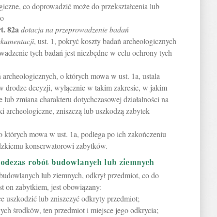
ogiczne, co doprowadzić może do przekształcenia lub
go
rt.
82a
dotacja na przeprowadzenie badań
okumentacji
, ust. 1, pokryć koszty badań archeologicznych
owadzenie tych badań jest niezbędne w celu ochrony tych
 archeologicznych, o których mowa w ust. 1a, ustala
drodze decyzji, wyłącznie w takim zakresie, w jakim
 lub zmiana charakteru dotychczasowej działalności na
tki archeologiczne, zniszczą lub uszkodzą zabytek
o których mowa w ust. 1a, podlega po ich zakończeniu
dzkiemu konserwatorowi zabytków.
podczas robót budowlanych lub ziemnych
 budowlanych lub ziemnych, odkrył przedmiot, co do
est on zabytkiem, jest obowiązany:
e uszkodzić lub zniszczyć odkryty przedmiot;
ych środków, ten przedmiot i miejsce jego odkrycia;