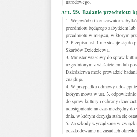
narodowego.
Art. 29. Badanie przedmiotu b
1. Wojewódzki konserwator zabytkó
przedmiotu będącego zabytkiem lub 
przedmiotu w miejscu, w którym prze
2. Przepisu ust. 1 nie stosuje się d
Skarbów Dziedzictwa.
3. Minister właściwy do spraw kultu
uzgodnionym z właścicielem lub po
Dziedzictwa może prowadzić badania
znajduje.
4. W przypadku odmowy udostępnieni
którym mowa w ust. 3, odpowiednio
do spraw kultury i ochrony dziedzi
udostępnienie na czas niezbędny do 
dnia, w którym decyzja stała się osta
5. Za szkody wyrządzone w związku 
odszkodowanie na zasadach określo