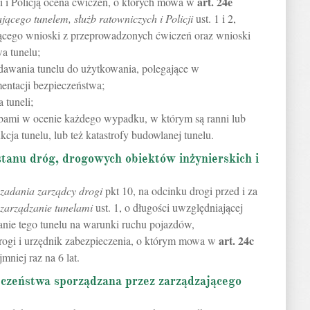
art.
24e
i i Policją ocena ćwiczeń, o których mowa w
ącego tunelem, służb ratowniczych i Policji
ust. 1 i 2,
ącego wnioski z przeprowadzonych ćwiczeń oraz wnioski
a tunelu;
dawania tunelu do użytkowania, polegające w
entacji bezpieczeństwa;
 tuneli;
żbami w ocenie każdego wypadku, w którym są ranni lub
kcja tunelu, lub też katastrofy budowlanej tunelu.
stanu dróg, drogowych obiektów inżynierskich i
zadania zarządcy drogi
pkt 10, na odcinku drogi przed i za
zarządzanie tunelami
ust. 1, o długości uwzględniającej
anie tego tunelu na warunki ruchu pojazdów,
art.
24c
rogi i urzędnik zabezpieczenia, o którym mowa w
jmniej raz na 6 lat.
czeństwa sporządzana przez zarządzającego