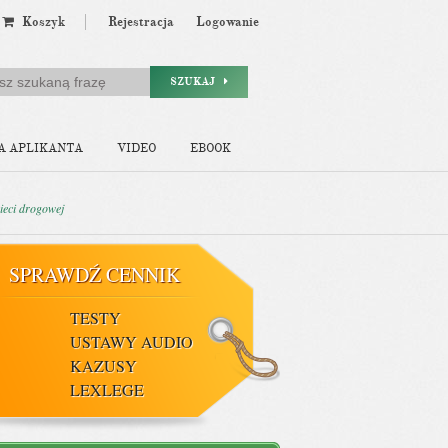
Koszyk
Rejestracja
Logowanie
SZUKAJ
A APLIKANTA
VIDEO
EBOOK
ieci drogowej
SPRAWDŹ CENNIK
TESTY
USTAWY AUDIO
KAZUSY
LEXLEGE