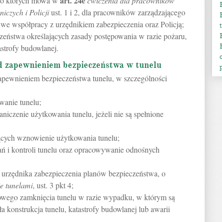
art.
24e
, o których mowa w
ćwiczenia dla pracowników
iczych i Policji
ust. 1 i 2, dla pracowników zarządzającego
i we współpracy z urzędnikiem zabezpieczenia oraz Policją;
eństwa określających zasady postępowania w razie pożaru,
astrofy budowlanej.
d zapewnieniem bezpieczeństwa w tunelu
apewnieniem bezpieczeństwa tunelu, w szczególności
wanie tunelu;
niczenie użytkowania tunelu, jeżeli nie są spełnione
ących wznowienie użytkowania tunelu;
ań i kontroli tunelu oraz opracowywanie odnośnych
e urzędnika zabezpieczenia planów bezpieczeństwa, o
e tunelami
, ust. 3 pkt 4;
towego zamknięcia tunelu w razie wypadku, w którym są
ła konstrukcja tunelu, katastrofy budowlanej lub awarii