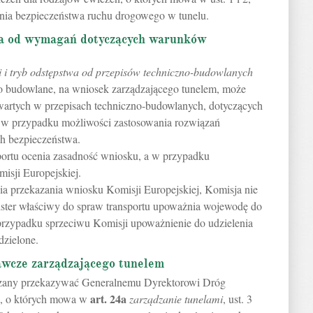
nia bezpieczeństwa ruchu drogowego w tunelu.
twa od wymagań dotyczących warunków
 i tryb odstępstwa od przepisów techniczno-budowlanych
wo budowlane, na wniosek zarządzającego tunelem, może
artych w przepisach techniczno-budowlanych, dotyczących
w przypadku możliwości zastosowania rozwiązań
h bezpieczeństwa.
sportu ocenia zasadność wniosku, a w przypadku
isji Europejskiej.
dnia przekazania wniosku Komisji Europejskiej, Komisja nie
nister właściwy do spraw transportu upoważnia wojewodę do
przypadku sprzeciwu Komisji upoważnienie do udzielenia
dzielone.
awcze zarządzającego tunelem
iązany przekazywać Generalnemu Dyrektorowi Dróg
art.
24a
a, o których mowa w
zarządzanie tunelami
, ust. 3