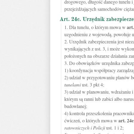
drogowego, długość danego tunelu i 
przejeżdżających samochodów cięża
Art. 24c. Urzędnik zabezpiecze
art
1. Dla tunelu, o którym mowa w
uzgodnieniu z wojewodą, powołuje u
2. Urzędnik zabezpieczenia jest ni
wynikających z ust. 3, i może wykon
położonych na obszarze działania za
3. Do obowiązków urzędnika zabezpi
1) koordynacja współpracy zarządzaj
2) udział w przygotowaniu planów 
tunelami
ust. 3 pkt 4;
3) udział w planowaniu, wdrażaniu 
którym są ranni lub zabici albo narus
budowlanej;
4) kontrola przeszkolenia pracowni
art.
24e
ćwiczeń, o których mowa w
ratowniczych i Policji
ust. 1 i 2;