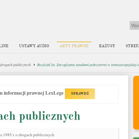
LINE
USTAWY AUDIO
AKTY PRAWNE
KAZUSY
STREF
drogach publicznych
Rozdział 2a. Zarządzanie tunelami położonymi w transeuropejskiej s
em informacji prawnej LexLege
SPRAWDŹ
ach publicznych
a 1985 r. o drogach publicznych