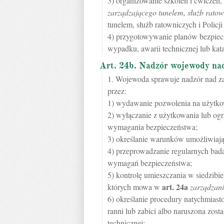
3) organizowanie szkoleń i ćwiczeń
zarządzającego tunelem, służb ratown
tunelem, służb ratowniczych i Policj
4) przygotowywanie planów bezpiecz
wypadku, awarii technicznej lub kat
Art. 24b. Nadzór wojewody na
1. Wojewoda sprawuje nadzór nad z
przez:
1) wydawanie pozwolenia na użytko
2) wyłączanie z użytkowania lub ogra
wymagania bezpieczeństwa;
3) określanie warunków umożliwiaj
4) przeprowadzanie regularnych bad
wymagań bezpieczeństwa;
5) kontrolę umieszczania w siedzibi
art.
24a
których mowa w
zarządzani
6) określanie procedury natychmias
ranni lub zabici albo naruszona zosta
technicznej;