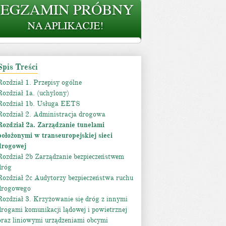
Spis Treści
Rozdział 1. Przepisy ogólne
Rozdział 1a. (uchylony)
Rozdział 1b. Usługa EETS
Rozdział 2. Administracja drogowa
Rozdział 2a. Zarządzanie tunelami
położonymi w transeuropejskiej sieci
drogowej
Rozdział 2b Zarządzanie bezpieczeństwem
dróg
Rozdział 2c Audytorzy bezpieczeństwa ruchu
drogowego
Rozdział 3. Krzyżowanie się dróg z innymi
drogami komunikacji lądowej i powietrznej
oraz liniowymi urządzeniami obcymi