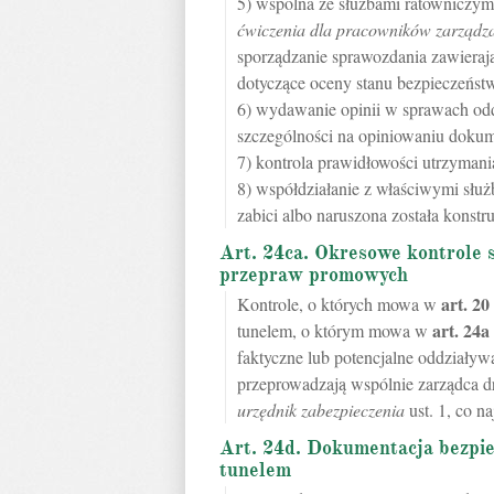
5) wspólna ze służbami ratowniczym
ćwiczenia dla pracowników zarządzaj
sporządzanie sprawozdania zawieraj
dotyczące oceny stanu bezpieczeństw
6) wydawanie opinii w sprawach od
szczególności na opiniowaniu dokum
7) kontrola prawidłowości utrzymania
8) współdziałanie z właściwymi słu
zabici albo naruszona została konstru
Art. 24ca. Okresowe kontrole 
przepraw promowych
art.
20
Kontrole, o których mowa w
art.
24a
tunelem, o którym mowa w
faktyczne lub potencjalne oddziaływ
przeprowadzają wspólnie zarządca d
urzędnik zabezpieczenia
ust. 1, co na
Art. 24d. Dokumentacja bezpie
tunelem