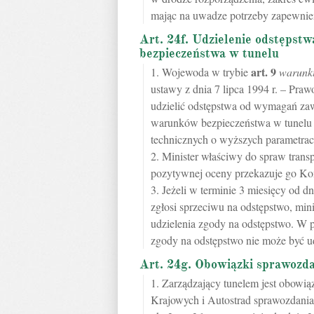
mając na uwadze potrzeby zapewnie
Art. 24f. Udzielenie odstęps
bezpieczeństwa w tunelu
art.
9
1. Wojewoda w trybie
warunki
ustawy z dnia 7 lipca 1994 r. – Pra
udzielić odstępstwa od wymagań zaw
warunków bezpieczeństwa w tunelu 
technicznych o wyższych parametrac
2. Minister właściwy do spraw tran
pozytywnej oceny przekazuje go Kom
3. Jeżeli w terminie 3 miesięcy od 
zgłosi sprzeciwu na odstępstwo, mi
udzielenia zgody na odstępstwo. W 
zgody na odstępstwo nie może być u
Art. 24g. Obowiązki sprawozd
1. Zarządzający tunelem jest obow
Krajowych i Autostrad sprawozdani