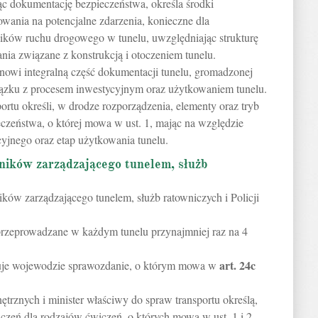
ąc dokumentację bezpieczeństwa, określa środki
wania na potencjalne zdarzenia, konieczne dla
ików ruchu drogowego w tunelu, uwzględniając strukturę
ia związane z konstrukcją i otoczeniem tunelu.
nowi integralną część dokumentacji tunelu, gromadzonej
ązku z procesem inwestycyjnym oraz użytkowaniem tunelu.
ortu określi, w drodze rozporządzenia, elementy oraz tryb
czeństwa, o której mowa w ust. 1, mając na względzie
yjnego oraz etap użytkowania tunelu.
wników zarządzającego tunelem, służb
ków zarządzającego tunelem, służb ratowniczych i Policji
przeprowadzane w każdym tunelu przynajmniej raz na 4
art.
24c
zuje wojewodzie sprawozdanie, o którym mowa w
.
trznych i minister właściwy do spraw transportu określą,
czeń dla rodzajów ćwiczeń, o których mowa w ust. 1 i 2,