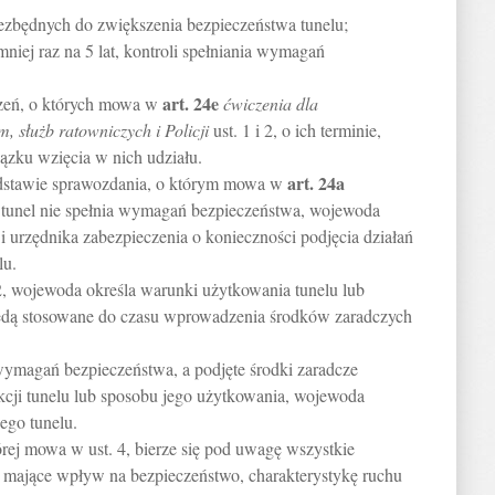
iezbędnych do zwiększenia bezpieczeństwa tunelu;
niej raz na 5 lat, kontroli spełniania wymagań
art.
24e
zeń, o których mowa w
ćwiczenia dla
 służb ratowniczych i Policji
ust. 1 i 2, o ich terminie,
ązku wzięcia w nich udziału.
art.
24a
odstawie sprawozdania, o którym mowa w
że tunel nie spełnia wymagań bezpieczeństwa, wojewoda
 urzędnika zabezpieczenia o konieczności podjęcia działań
lu.
 2, wojewoda określa warunki użytkowania tunelu lub
będą stosowane do czasu wprowadzenia środków zaradczych
a wymagań bezpieczeństwa, a podjęte środki zaradcze
kcji tunelu lub sposobu jego użytkowania, wojewoda
ego tunelu.
órej mowa w ust. 4, bierze się pod uwagę wszystkie
, mające wpływ na bezpieczeństwo, charakterystykę ruchu