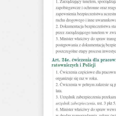
1. Zarządzający tunelem, sporządzaj
zapobiegawcze i ochronne oraz reago
zapewnienia bezpieczeństwa uczestn
ruchu drogowego i inne uwarunkowan
2. Dokumentacja bezpieczeństwa sta
przez zarządzającego tunelem w zwi
3. Minister właściwy do spraw transp
postępowania z dokumentacją bezpie
poszczególne etapy procesu inwestyc
Art. 24e. ćwiczenia dla praco
ratowniczych i Policji
1. Ćwiczenia częściowe dla pracowni
organizuje się raz w roku.
2. Ćwiczenia w pełnym zakresie są 
lata.
3. Urzędnik zabezpieczenia przeka
urzędnik zabezpieczenia
, ust. 3 pkt 5
4. Minister właściwy do spraw wewnę
w drodze rozporządzenia, zakres ćwi