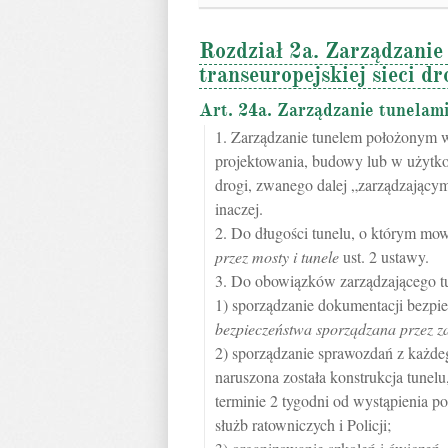
Rozdział 2a. Zarządzanie
transeuropejskiej sieci d
Art. 24a. Zarządzanie tunelam
1. Zarządzanie tunelem położonym w 
projektowania, budowy lub w użytko
drogi, zwanego dalej „zarządzający
inaczej.
2. Do długości tunelu, o którym mowa
przez mosty i tunele
ust. 2 ustawy.
3. Do obowiązków zarządzającego tu
1) sporządzanie dokumentacji bezpi
bezpieczeństwa sporządzana przez z
2) sporządzanie sprawozdań z każdeg
naruszona została konstrukcja tunelu
terminie 2 tygodni od wystąpienia 
służb ratowniczych i Policji;