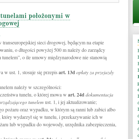
 tunelami położonymi w
rogowej
i
transeuropejskiej sieci drogowej, będącym na etapie
waniu, o długości powyżej 500 m należy do zarządcy
m tunelem”, o ile umowy międzynarodowe nie stanowią
art.
13d
 w ust. 1, stosuje się przepis
opłaty za przejazdy
nelem należy w szczególności:
art.
24d
eczeństwa tunelu, o której mowa w
dokumentacja
arządzającego tunelem
ust. 1, i jej aktualizowanie;
o pożaru oraz wypadku, w którym są ranni lub zabici albo
, który wydarzył się w tunelu, i przekazywanie ich w
pożaru lub wypadku do wojewody, urzędnika zabezpieczenia,