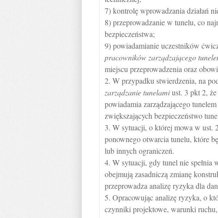
7) kontrolę wprowadzania działań n
8) przeprowadzanie w tunelu, co najm
bezpieczeństwa;
9) powiadamianie uczestników ćwic
pracowników zarządzającego tunelem,
miejscu przeprowadzenia oraz obowi
2. W przypadku stwierdzenia, na p
zarządzanie tunelami
ust. 3 pkt 2, 
powiadamia zarządzającego tunelem i
zwiększających bezpieczeństwo tune
3. W sytuacji, o której mowa w ust.
ponownego otwarcia tunelu, które 
lub innych ograniczeń.
4. W sytuacji, gdy tunel nie spełni
obejmują zasadniczą zmianę konstru
przeprowadza analizę ryzyka dla dan
5. Opracowując analizę ryzyka, o kt
czynniki projektowe, warunki ruchu