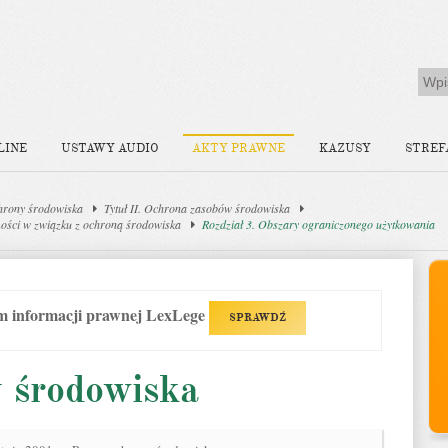
LINE
USTAWY AUDIO
AKTY PRAWNE
KAZUSY
STREF
hrony środowiska
Tytuł II. Ochrona zasobów środowiska
mości w związku z ochroną środowiska
Rozdział 3. Obszary ograniczonego użytkowania
em informacji prawnej LexLege
SPRAWDŹ
 środowiska