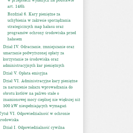
w przepisach wydanych na podstawie
art. 146h
Rozdział 6. Kary pieniężne za
uchybienia w zakresie sporządzania
strategicznych map hałasu oraz
programów ochrony środowiska przed
hałasem
Dział IV. Odraczanie, zmniejszanie oraz
umarzanie podwyższonej opłaty za
korzystanie ze środowiska oraz
administracyjnych kar pieniężnych
Dział V. Opłata emisyjna
Dział VI. Administracyjne kary pieniężne
za naruszenie zakazu wprowadzania do
obrotu kotłów na paliwo stałe o
znamionowej mocy cieplnej nie większej niż
500 kW niespełniających wymagań
Tytuł VI. Odpowiedzialność w ochronie
środowiska
Dział I. Odpowiedzialność cywilna