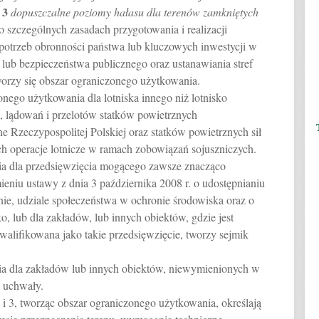
.
3
dopuszczalne poziomy hałasu dla terenów zamkniętych
 o szczególnych zasadach przygotowania i realizacji
e potrzeb obronności państwa lub kluczowych inwestycji w
 lub bezpieczeństwa publicznego oraz ustanawiania stref
orzy się obszar ograniczonego użytkowania.
onego użytkowania dla lotniska innego niż lotnisko
, lądowań i przelotów statków powietrznych
 Rzeczypospolitej Polskiej oraz statków powietrznych sił
ch operacje lotnicze w ramach zobowiązań sojuszniczych.
ia dla przedsięwzięcia mogącego zawsze znacząco
niu ustawy z dnia 3 października 2008 r. o udostępnianiu
onie, udziale społeczeństwa w ochronie środowiska oraz o
, lub dla zakładów, lub innych obiektów, gdzie jest
 kwalifikowana jako takie przedsięwzięcie, tworzy sejmik
ia dla zakładów lub innych obiektów, niewymienionych w
e uchwały.
 i 3, tworząc obszar ograniczonego użytkowania, określają