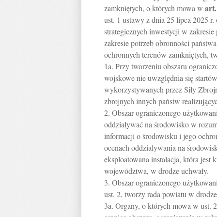
art
zamkniętych, o których mowa w
ust. 1 ustawy z dnia 25 lipca 2025 r.
strategicznych inwestycji w zakresi
zakresie potrzeb obronności państwa
ochronnych terenów zamkniętych, tw
1a. Przy tworzeniu obszaru ogranicz
wojskowe nie uwzględnia się startów
wykorzystywanych przez Siły Zbrojne
zbrojnych innych państw realizujący
2. Obszar ograniczonego użytkowan
oddziaływać na środowisko w rozumie
informacji o środowisku i jego ochr
ocenach oddziaływania na środowisko
eksploatowana instalacja, która jest
województwa, w drodze uchwały.
3. Obszar ograniczonego użytkowan
ust. 2, tworzy rada powiatu w drodz
3a. Organy, o których mowa w ust. 2