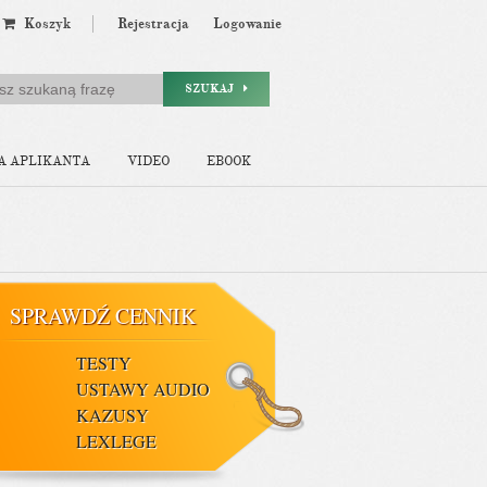
Koszyk
Rejestracja
Logowanie
SZUKAJ
A APLIKANTA
VIDEO
EBOOK
SPRAWDŹ CENNIK
TESTY
USTAWY AUDIO
KAZUSY
LEXLEGE