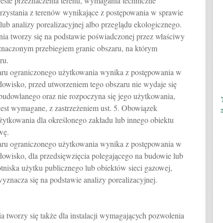
resie przeznaczenia terenu, wymagania techniczne
zystania z terenów wynikające z postępowania w sprawie
ub analizy porealizacyjnej albo przeglądu ekologicznego.
ia tworzy się na podstawie poświadczonej przez właściwy
znaczonym przebiegiem granic obszaru, na którym
ru.
zaru ograniczonego użytkowania wynika z postępowania w
dowisko, przed utworzeniem tego obszaru nie wydaje się
budowlanego oraz nie rozpoczyna się jego użytkowania,
jest wymagane, z zastrzeżeniem ust. 5. Obowiązek
żytkowania dla określonego zakładu lub innego obiektu
wę.
zaru ograniczonego użytkowania wynika z postępowania w
dowisko, dla przedsięwzięcia polegającego na budowie lub
lotniska użytku publicznego lub obiektów sieci gazowej,
znacza się na podstawie analizy porealizacyjnej.
 tworzy się także dla instalacji wymagających pozwolenia