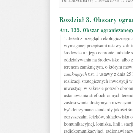
Dz.U.2025.0.647 t.j.
-
Ustawa z dnia 27 kwie
Rozdział 3. Obszary ogr
Art. 135. Obszar ograniczoneg
1. Jeżeli z przeglądu ekologicznego
wymaganej przepisami ustawy z dnia 
środowisku i jego ochronie, udziale
oddziaływania na środowisko, albo z
terenem zamkniętym, o którym mo
zamkniętych
ust. 1 ustawy z dnia 25 
realizacji strategicznych inwestycji
inwestycji w zakresie potrzeb obron
ustanawiania stref ochronnych tere
zastosowania dostępnych rozwiązań 
być dotrzymane standardy jakości śr
oczyszczalni ścieków, składowiska
komunikacyjnej, lotniska, linii i stac
radiokomunikacyjnej, radionawigacyjn