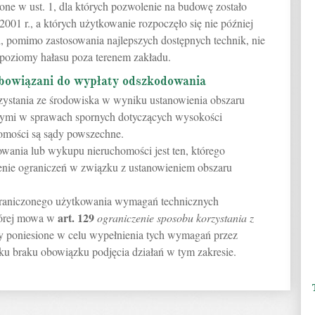
ne w ust. 1, dla których pozwolenie na budowę zostało
001 r., a których użytkowanie rozpoczęło się nie później
li, pomimo zastosowania najlepszych dostępnych technik, nie
poziomy hałasu poza terenem zakładu.
obowiązani do wypłaty odszkodowania
rzystania ze środowiska w wyniku ustanowienia obszaru
ymi w sprawach spornych dotyczących wysokości
mości są sądy powszechne.
ania lub wykupu nieruchomości jest ten, którego
nie ograniczeń w związku z ustanowieniem obszaru
ograniczonego użytkowania wymagań technicznych
art.
129
tórej mowa w
ograniczenie sposobu korzystania z
szty poniesione w celu wypełnienia tych wymagań przez
ku braku obowiązku podjęcia działań w tym zakresie.