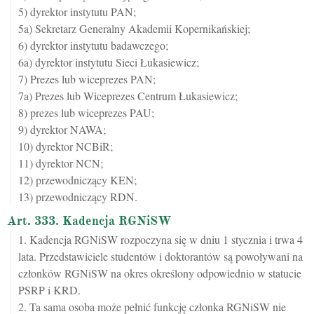
5) dyrektor instytutu PAN;
5a) Sekretarz Generalny Akademii Kopernikańskiej;
6) dyrektor instytutu badawczego;
6a) dyrektor instytutu Sieci Łukasiewicz;
7) Prezes lub wiceprezes PAN;
7a) Prezes lub Wiceprezes Centrum Łukasiewicz;
8) prezes lub wiceprezes PAU;
9) dyrektor NAWA;
10) dyrektor NCBiR;
11) dyrektor NCN;
12) przewodniczący KEN;
13) przewodniczący RDN.
Art. 333. Kadencja RGNiSW
1. Kadencja RGNiSW rozpoczyna się w dniu 1 stycznia i trwa 4
lata. Przedstawiciele studentów i doktorantów są powoływani na
członków RGNiSW na okres określony odpowiednio w statucie
PSRP i KRD.
2. Ta sama osoba może pełnić funkcję członka RGNiSW nie