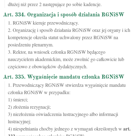
dłużej niż przez 2 następujące po sobie kadencje.
Art. 334. Organizacja i sposób działania RGNiSW
1. RGNiSW kieruje przewodniczący.
2. Organizację i sposób działania RGNiSW oraz jej organy i ich
kompetencje określa statut uchwalony przez RGNiSW na
posiedzeniu plenarnym.
3. Rektor, na wniosek członka RGNiSW będącego
nauczycielem akademickim, może zwolnić go całkowicie lub
częściowo z obowiązków dydaktycznych.
Art. 335. Wygaśnięcie mandatu członka RGNiSW
1. Przewodniczący RGNiSW stwierdza wygaśnięcie mandatu
członka RGNiSW w przypadku:
1) śmierci;
2) złożenia rezygnacji;
3) niezłożenia oświadczenia lustracyjnego albo informacji
lustracyjnej;
art.
4) niespełniania choćby jednego z wymagań określonych w
332
wymogi wobec członków RGNiSW
;