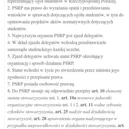
reprezentujący ogół studentów w Rzeczypospolitej Polskiej.
2. PSRP ma prawo do wyrażania opinii i przedstawiania
wniosków w sprawach dotyczących ogółu studentów, w tym do
opiniowania projektów aktów normatywnych dotyczących
studentów.
3. Najwyższym organem PSRP jest zjazd delegatów.
4. W skład zjazdu delegatów wchodzą przedstawiciele
samorządu studenckiego każdej uczelni.
5. Zjazd delegatów uchwala statut PSRP określający
organizację i sposób działania PSRP.
6. Statut wchodzi w życie po stwierdzeniu przez ministra jego
zgodności z przepisami prawa.
7. PSRP posiada osobowość prawną.
art.
10
8. Do PSRP stosuje się odpowiednio przepisy
elementy
art.
10a
statutu stowarzyszenia
ust. 1,
terenowe jednostki
art.
11
organizacyjne stowarzyszenia
ust. 1 i 2,
walne zebranie
art.
25
członków stowarzyszenia
,
nadzór nad działalnością
art.
28
stowarzyszeń
,
uprawnienia organu nadzorującego w
art.
przypadku nieprawidłowości w działalności stowarzyszenia
,