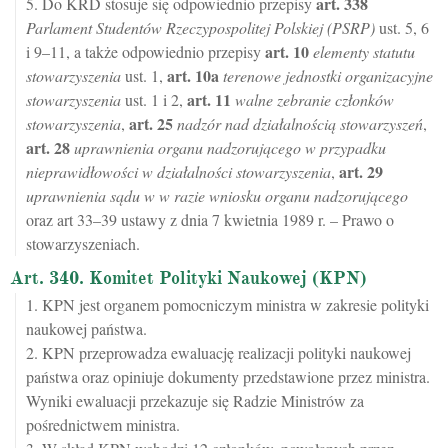
art.
338
5. Do KRD stosuje się odpowiednio przepisy
Parlament Studentów Rzeczypospolitej Polskiej (PSRP)
ust. 5, 6
art.
10
i 9–11, a także odpowiednio przepisy
elementy statutu
art.
10a
stowarzyszenia
ust. 1,
terenowe jednostki organizacyjne
art.
11
stowarzyszenia
ust. 1 i 2,
walne zebranie członków
art.
25
stowarzyszenia
,
nadzór nad działalnością stowarzyszeń
,
art.
28
uprawnienia organu nadzorującego w przypadku
art.
29
nieprawidłowości w działalności stowarzyszenia
,
uprawnienia sądu w w razie wniosku organu nadzorującego
oraz art 33–39 ustawy z dnia 7 kwietnia 1989 r. – Prawo o
stowarzyszeniach.
Art. 340. Komitet Polityki Naukowej (KPN)
1. KPN jest organem pomocniczym ministra w zakresie polityki
naukowej państwa.
2. KPN przeprowadza ewaluację realizacji polityki naukowej
państwa oraz opiniuje dokumenty przedstawione przez ministra.
Wyniki ewaluacji przekazuje się Radzie Ministrów za
pośrednictwem ministra.