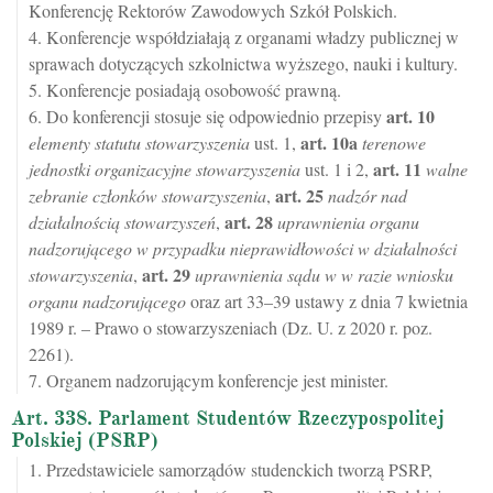
Konferencję Rektorów Zawodowych Szkół Polskich.
4. Konferencje współdziałają z organami władzy publicznej w
sprawach dotyczących szkolnictwa wyższego, nauki i kultury.
5. Konferencje posiadają osobowość prawną.
art.
10
6. Do konferencji stosuje się odpowiednio przepisy
art.
10a
elementy statutu stowarzyszenia
ust. 1,
terenowe
art.
11
jednostki organizacyjne stowarzyszenia
ust. 1 i 2,
walne
art.
25
zebranie członków stowarzyszenia
,
nadzór nad
art.
28
działalnością stowarzyszeń
,
uprawnienia organu
nadzorującego w przypadku nieprawidłowości w działalności
art.
29
stowarzyszenia
,
uprawnienia sądu w w razie wniosku
organu nadzorującego
oraz art 33–39 ustawy z dnia 7 kwietnia
1989 r. – Prawo o stowarzyszeniach (Dz. U. z 2020 r. poz.
2261).
7. Organem nadzorującym konferencje jest minister.
Art. 338. Parlament Studentów Rzeczypospolitej
Polskiej (PSRP)
1. Przedstawiciele samorządów studenckich tworzą PSRP,