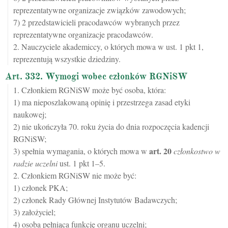
reprezentatywne organizacje związków zawodowych;
7) 2 przedstawicieli pracodawców wybranych przez
reprezentatywne organizacje pracodawców.
2. Nauczyciele akademiccy, o których mowa w ust. 1 pkt 1,
reprezentują wszystkie dziedziny.
Art. 332. Wymogi wobec członków RGNiSW
1. Członkiem RGNiSW może być osoba, która:
1) ma nieposzlakowaną opinię i przestrzega zasad etyki
naukowej;
2) nie ukończyła 70. roku życia do dnia rozpoczęcia kadencji
RGNiSW;
art.
20
3) spełnia wymagania, o których mowa w
członkostwo w
radzie uczelni
ust. 1 pkt 1–5.
2. Członkiem RGNiSW nie może być:
1) członek PKA;
2) członek Rady Głównej Instytutów Badawczych;
3) założyciel;
4) osoba pełniąca funkcję organu uczelni;