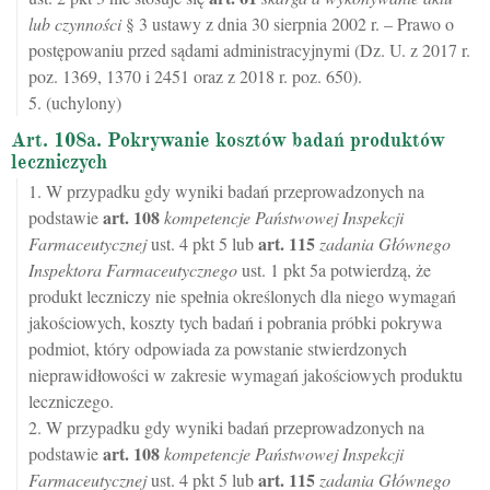
lub czynności
§ 3 ustawy z dnia 30 sierpnia 2002 r. – Prawo o
postępowaniu przed sądami administracyjnymi (Dz. U. z 2017 r.
poz. 1369, 1370 i 2451 oraz z 2018 r. poz. 650).
5. (uchylony)
Art. 108a. Pokrywanie kosztów badań produktów
leczniczych
1. W przypadku gdy wyniki badań przeprowadzonych na
art.
108
podstawie
kompetencje Państwowej Inspekcji
art.
115
Farmaceutycznej
ust. 4 pkt 5 lub
zadania Głównego
Inspektora Farmaceutycznego
ust. 1 pkt 5a potwierdzą, że
produkt leczniczy nie spełnia określonych dla niego wymagań
jakościowych, koszty tych badań i pobrania próbki pokrywa
podmiot, który odpowiada za powstanie stwierdzonych
nieprawidłowości w zakresie wymagań jakościowych produktu
leczniczego.
2. W przypadku gdy wyniki badań przeprowadzonych na
art.
108
podstawie
kompetencje Państwowej Inspekcji
art.
115
Farmaceutycznej
ust. 4 pkt 5 lub
zadania Głównego