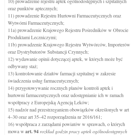
10) prowadzenie rejestru aptek ogólnodostępnych i szpitalnych
oraz punktów aptecznych;
11) prowadzenie Rejestru Hurtowni Farmaceutycznych oraz
Wytwórni Farmaceutycznych;
11a) prowadzenie Krajowego Rejestru Pośredników w Obrocie
Produktami Leczniczymi;
11b) prowadzenie Krajowego Rejestru Wytwórców, Importerów
oraz Dystrybutorów Substancji Czynnych;
12) wydawanie opinii dotyczącej aptek, w których może być
odbywany staż;
13) kontrolowanie działów farmacji szpitalnej w zakresie
świadczenia usług farmaceutycznych;
14) przygotowywanie rocznych planów kontroli aptek i
hurtowni farmaceutycznych oraz udostępnianie ich w ramach
współpracy z Europejską Agencją Leków;
15) nadzór nad przestrzeganiem obowiązków określonych w art
4–30 oraz art 35–42 rozporządzenia nr 2016/161;
16) współpraca z zarządami powiatów w sprawach, o których
art.
94
mowa w
rozkład godzin pracy aptek ogólnodostępnych