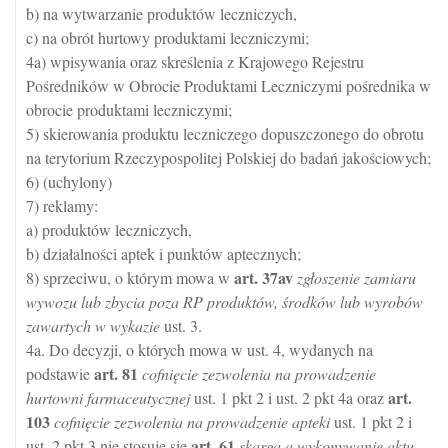
b) na wytwarzanie produktów leczniczych,
c) na obrót hurtowy produktami leczniczymi;
4a) wpisywania oraz skreślenia z Krajowego Rejestru
Pośredników w Obrocie Produktami Leczniczymi pośrednika w
obrocie produktami leczniczymi;
5) skierowania produktu leczniczego dopuszczonego do obrotu
na terytorium Rzeczypospolitej Polskiej do badań jakościowych;
6) (uchylony)
7) reklamy:
a) produktów leczniczych,
b) działalności aptek i punktów aptecznych;
art.
37av
8) sprzeciwu, o którym mowa w
zgłoszenie zamiaru
wywozu lub zbycia poza RP produktów, środków lub wyrobów
zawartych w wykazie
ust. 3.
4a. Do decyzji, o których mowa w ust. 4, wydanych na
art.
81
podstawie
cofnięcie zezwolenia na prowadzenie
art.
hurtowni farmaceutycznej
ust. 1 pkt 2 i ust. 2 pkt 4a oraz
103
cofnięcie zezwolenia na prowadzenie apteki
ust. 1 pkt 2 i
art.
61
ust. 2 pkt 3 nie stosuje się
skarga a wykonywanie aktu