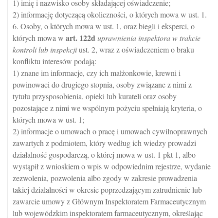
1) imię i nazwisko osoby składającej oświadczenie;
2) informację dotyczącą okoliczności, o których mowa w ust. 1.
6. Osoby, o których mowa w ust. 1, oraz biegli i eksperci, o
art.
122d
których mowa w
uprawnienia inspektora w trakcie
kontroli lub inspekcji
ust. 2, wraz z oświadczeniem o braku
konfliktu interesów podają:
1) znane im informacje, czy ich małżonkowie, krewni i
powinowaci do drugiego stopnia, osoby związane z nimi z
tytułu przysposobienia, opieki lub kurateli oraz osoby
pozostające z nimi we wspólnym pożyciu spełniają kryteria, o
których mowa w ust. 1;
2) informacje o umowach o pracę i umowach cywilnoprawnych
zawartych z podmiotem, który według ich wiedzy prowadzi
działalność gospodarczą, o której mowa w ust. 1 pkt 1, albo
wystąpił z wnioskiem o wpis w odpowiednim rejestrze, wydanie
zezwolenia, pozwolenia albo zgody w zakresie prowadzenia
takiej działalności w okresie poprzedzającym zatrudnienie lub
zawarcie umowy z Głównym Inspektoratem Farmaceutycznym
lub wojewódzkim inspektoratem farmaceutycznym, określając