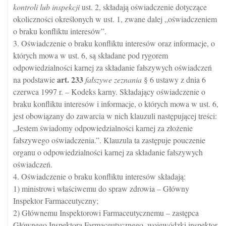
kontroli lub inspekcji
ust. 2, składają oświadczenie dotyczące
okoliczności określonych w ust. 1, zwane dalej „oświadczeniem
o braku konfliktu interesów”.
3. Oświadczenie o braku konfliktu interesów oraz informacje, o
których mowa w ust. 6, są składane pod rygorem
odpowiedzialności karnej za składanie fałszywych oświadczeń
art.
233
na podstawie
fałszywe zeznania
§ 6 ustawy z dnia 6
czerwca 1997 r. – Kodeks karny. Składający oświadczenie o
braku konfliktu interesów i informacje, o których mowa w ust. 6,
jest obowiązany do zawarcia w nich klauzuli następującej treści:
„Jestem świadomy odpowiedzialności karnej za złożenie
fałszywego oświadczenia.”. Klauzula ta zastępuje pouczenie
organu o odpowiedzialności karnej za składanie fałszywych
oświadczeń.
4. Oświadczenie o braku konfliktu interesów składają:
1) ministrowi właściwemu do spraw zdrowia – Główny
Inspektor Farmaceutyczny;
2) Głównemu Inspektorowi Farmaceutycznemu – zastępca
Głównego Inspektora Farmaceutycznego, wojewódzki inspektor