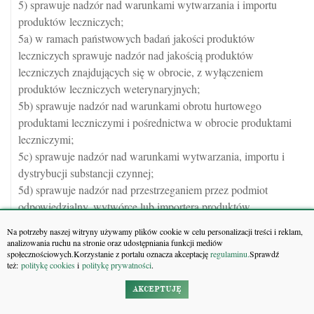
5) sprawuje nadzór nad warunkami wytwarzania i importu
produktów leczniczych;
5a) w ramach państwowych badań jakości produktów
leczniczych sprawuje nadzór nad jakością produktów
leczniczych znajdujących się w obrocie, z wyłączeniem
produktów leczniczych weterynaryjnych;
5b) sprawuje nadzór nad warunkami obrotu hurtowego
produktami leczniczymi i pośrednictwa w obrocie produktami
leczniczymi;
5c) sprawuje nadzór nad warunkami wytwarzania, importu i
dystrybucji substancji czynnej;
5d) sprawuje nadzór nad przestrzeganiem przez podmiot
odpowiedzialny, wytwórcę lub importera produktów
leczniczych oraz przedsiębiorcę prowadzącego działalność
Na potrzeby naszej witryny używamy plików cookie w celu personalizacji treści i reklam,
polegającą na prowadzeniu hurtowni farmaceutycznej
analizowania ruchu na stronie oraz udostępniania funkcji mediów
społecznościowych.Korzystanie z portalu oznacza akceptację
regulaminu.
Sprawdź
obowiązków w zakresie weryfikacji autentyczności i wycofania
też:
politykę cookies
i
politykę prywatności
.
art.
3
niepowtarzalnego identyfikatora, o którym mowa w
ust. 2
lit. a rozporządzenia nr 2016/161, oraz prawidłowością
AKCEPTUJĘ
przesyłanych danych i wykonanych operacji w krajowym