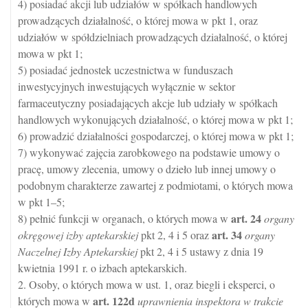
4) posiadać akcji lub udziałów w spółkach handlowych
prowadzących działalność, o której mowa w pkt 1, oraz
udziałów w spółdzielniach prowadzących działalność, o której
mowa w pkt 1;
5) posiadać jednostek uczestnictwa w funduszach
inwestycyjnych inwestujących wyłącznie w sektor
farmaceutyczny posiadających akcje lub udziały w spółkach
handlowych wykonujących działalność, o której mowa w pkt 1;
6) prowadzić działalności gospodarczej, o której mowa w pkt 1;
7) wykonywać zajęcia zarobkowego na podstawie umowy o
pracę, umowy zlecenia, umowy o dzieło lub innej umowy o
podobnym charakterze zawartej z podmiotami, o których mowa
w pkt 1–5;
art.
24
8) pełnić funkcji w organach, o których mowa w
organy
art.
34
okręgowej izby aptekarskiej
pkt 2, 4 i 5 oraz
organy
Naczelnej Izby Aptekarskiej
pkt 2, 4 i 5 ustawy z dnia 19
kwietnia 1991 r. o izbach aptekarskich.
2. Osoby, o których mowa w ust. 1, oraz biegli i eksperci, o
art.
122d
których mowa w
uprawnienia inspektora w trakcie