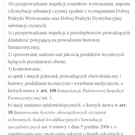
1b) przeprowadzanie inspekcji warunków wytwarzania, importu
i dystrybucji substancji czynnej zgodnie z wymaganiami Dobrej
Praktyki Wytwarzania oraz Dobrej Praktyki Dystrybucyjnej
substancji czynnych;
1c) przeprowadzanie inspekcji u przedsiębiorców prowadzących
działalność polegającą na prowadzeniu hurtowni
farmaceutycznej;
2) sprawowanie nadzoru nad jakością produktów leczniczych
będących przedmiotem obrotu;
3) kontrolowanie:
a) aptek i innych jednostek prowadzących obrót detaliczny i
hurtowy produktami leczniczymi i wyrobami medycznymi, o
art.
108
których mowa w
kompetencje Państwowej Inspekcji
Farmaceutycznej
ust. 1,
art.
b) stacji sanitarno-epidemiologicznych, o których mowa w
18
finansowanie kosztów obowiązkowych szczepień
ochronnych, badań kwalifikacyjnych i konsultacji
specjalistycznych
ust. 6 ustawy z dnia 5 grudnia 2008 r. o
zapobieganiu oraz zwalczaniu zakażeń i chorób zakaźnych u