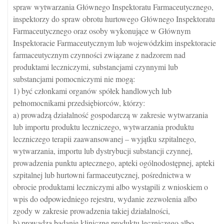
spraw wytwarzania Głównego Inspektoratu Farmaceutycznego,
inspektorzy do spraw obrotu hurtowego Głównego Inspektoratu
Farmaceutycznego oraz osoby wykonujące w Głównym
Inspektoracie Farmaceutycznym lub wojewódzkim inspektoracie
farmaceutycznym czynności związane z nadzorem nad
produktami leczniczymi, substancjami czynnymi lub
substancjami pomocniczymi nie mogą:
1) być członkami organów spółek handlowych lub
pełnomocnikami przedsiębiorców, którzy:
a) prowadzą działalność gospodarczą w zakresie wytwarzania
lub importu produktu leczniczego, wytwarzania produktu
leczniczego terapii zaawansowanej – wyjątku szpitalnego,
wytwarzania, importu lub dystrybucji substancji czynnej,
prowadzenia punktu aptecznego, apteki ogólnodostępnej, apteki
szpitalnej lub hurtowni farmaceutycznej, pośrednictwa w
obrocie produktami leczniczymi albo wystąpili z wnioskiem o
wpis do odpowiedniego rejestru, wydanie zezwolenia albo
zgody w zakresie prowadzenia takiej działalności,
b) prowadzą badanie kliniczne produktu leczniczego albo