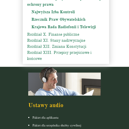
ochrony prawa
Najwyższa Izba Kontroli
Rzecznik Praw Obywatelskich
Krajowa Rada Radiofonii i Telewizji
Rozdział X. Finanse publiczne
Rozdział XI. Stany nadzwyczajne
Rozdział XII. Zmiana Konstytucji
Rozdział XIII. Przepisy przejściowe i
końcowe
Ustawy audio
Pakiet dla aplikanta
Pakiet dla urzędnika służby cywilnej