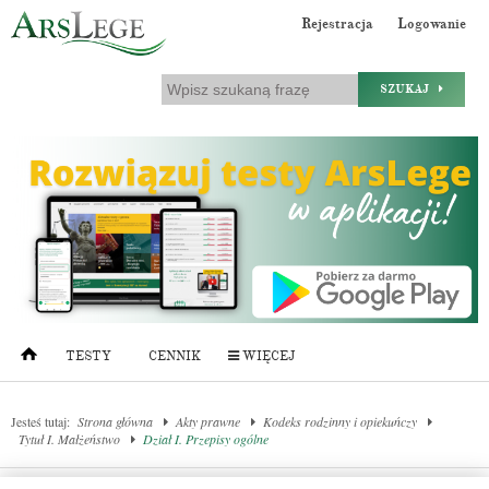
Rejestracja
Logowanie
SZUKAJ
TESTY
CENNIK
WIĘCEJ
Jesteś tutaj:
Strona główna
Akty prawne
Kodeks rodzinny i opiekuńczy
Tytuł I. Małżeństwo
Dział I. Przepisy ogólne