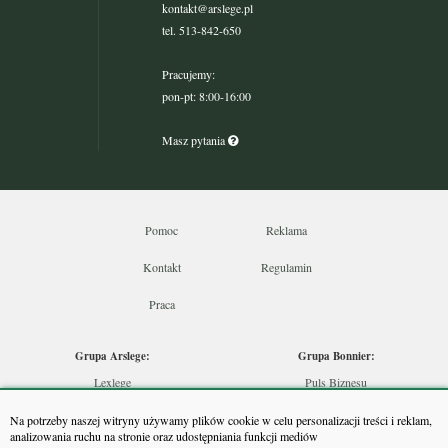
kontakt@arslege.pl
tel. 513-842-650
Pracujemy:
pon-pt: 8:00-16:00
Masz pytania
Pomoc
Reklama
Kontakt
Regulamin
Praca
Grupa Arslege:
Grupa Bonnier:
Lexlege
Puls Biznesu
Budownictwo
Bankier
Na potrzeby naszej witryny używamy plików cookie w celu personalizacji treści i reklam,
Skarbowcy
Puls Medycyny
analizowania ruchu na stronie oraz udostępniania funkcji mediów