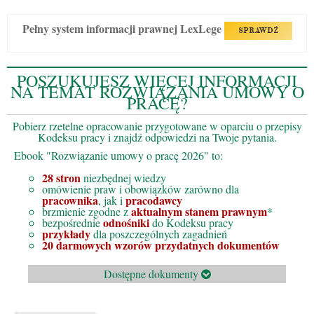
Pełny system informacji prawnej LexLege
SPRAWDŹ
POSZUKUJESZ WIĘCEJ INFORMACJI
NA TEMAT ROZWIĄZANIA UMOWY O
PRACĘ?
Pobierz rzetelne opracowanie przygotowane w oparciu o przepisy
Kodeksu pracy i znajdź odpowiedzi na Twoje pytania.
Ebook "Rozwiązanie umowy o pracę 2026" to:
28 stron
niezbędnej wiedzy
omówienie praw i obowiązków zarówno dla
pracownika
pracodawcy
, jak i
aktualnym stanem prawnym
brzmienie zgodne z
*
odnośniki
bezpośrednie
do Kodeksu pracy
przykłady
dla poszczególnych zagadnień
20 darmowych wzorów przydatnych dokumentów
Dostępne dokumenty