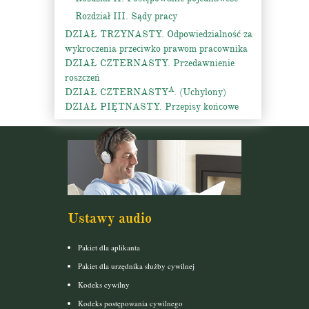
Rozdział III. Sądy pracy
DZIAŁ TRZYNASTY. Odpowiedzialność za
wykroczenia przeciwko prawom pracownika
DZIAŁ CZTERNASTY. Przedawnienie
roszczeń
A
DZIAŁ CZTERNASTY
. (Uchylony)
DZIAŁ PIĘTNASTY. Przepisy końcowe
Ustawy audio
Pakiet dla aplikanta
Pakiet dla urzędnika służby cywilnej
Kodeks cywilny
Kodeks postępowania cywilnego