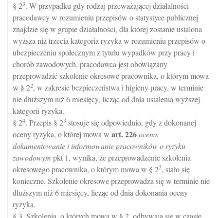
3
§ 2
. W przypadku gdy rodzaj przeważającej działalności
pracodawcy w rozumieniu przepisów o statystyce publicznej
znajdzie się w grupie działalności, dla której zostanie ustalona
wyższa niż trzecia kategoria ryzyka w rozumieniu przepisów o
ubezpieczeniu społecznym z tytułu wypadków przy pracy i
chorób zawodowych, pracodawca jest obowiązany
przeprowadzić szkolenie okresowe pracownika, o którym mowa
2
w § 2
, w zakresie bezpieczeństwa i higieny pracy, w terminie
nie dłuższym niż 6 miesięcy, licząc od dnia ustalenia wyższej
kategorii ryzyka.
4
3
§ 2
. Przepis § 2
stosuje się odpowiednio, gdy z dokonanej
art.
226
oceny ryzyka, o której mowa w
ocena,
dokumentowanie i informowanie pracowników o ryzyku
zawodowym
pkt 1, wynika, że przeprowadzenie szkolenia
2
okresowego pracownika, o którym mowa w § 2
, stało się
konieczne. Szkolenie okresowe przeprowadza się w terminie nie
dłuższym niż 6 miesięcy, licząc od dnia dokonania oceny
ryzyka.
§ 3. Szkolenia, o których mowa w § 2, odbywają się w czasie