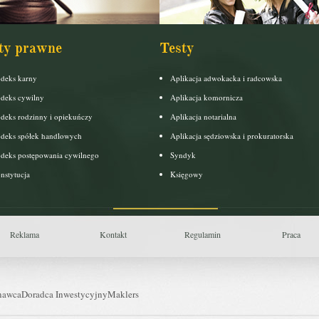
ty prawne
Testy
deks karny
Aplikacja adwokacka i radcowska
deks cywilny
Aplikacja komornicza
deks rodzinny i opiekuńczy
Aplikacja notarialna
deks spółek handlowych
Aplikacja sędziowska i prokuratorska
deks postępowania cywilnego
Syndyk
nstytucja
Księgowy
Reklama
Kontakt
Regulamin
Praca
nawca
Doradca Inwestycyjny
Maklers