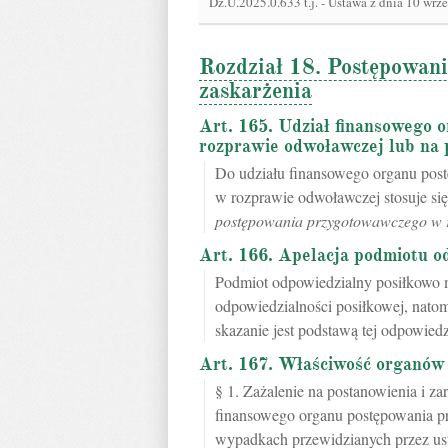
Dz.U.2025.0.633 t.j.
-
Ustawa z dnia 10 wrze
Rozdział 18. Postępowani
zaskarżenia
Art. 165. Udział finansowego
rozprawie odwoławczej lub na 
Do udziału finansowego organu pos
w rozprawie odwoławczej stosuje si
postępowania przygotowawczego w 
Art. 166. Apelacja podmiotu o
Podmiot odpowiedzialny posiłkowo 
odpowiedzialności posiłkowej, natom
skazanie jest podstawą tej odpowiedz
Art. 167. Właściwość organów
§ 1. Zażalenie na postanowienia i za
finansowego organu postępowania p
wypadkach przewidzianych przez us