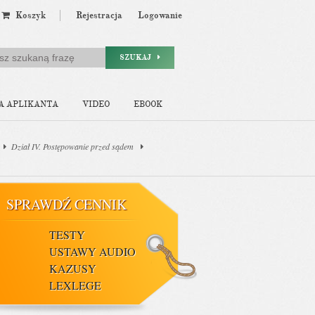
Koszyk
Rejestracja
Logowanie
SZUKAJ
A APLIKANTA
VIDEO
EBOOK
Dział IV. Postępowanie przed sądem
SPRAWDŹ CENNIK
TESTY
USTAWY AUDIO
KAZUSY
LEXLEGE