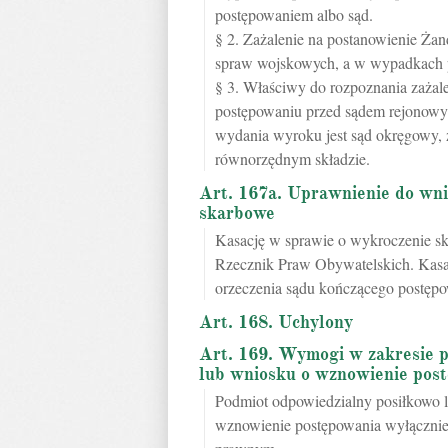
postępowaniem albo sąd.
§ 2. Zażalenie na postanowienie Ża
spraw wojskowych, a w wypadkach p
§ 3. Właściwy do rozpoznania zaża
postępowaniu przed sądem rejonowy
wydania wyroku jest sąd okręgowy, 
równorzędnym składzie.
Art. 167a. Uprawnienie do wni
skarbowe
Kasację w sprawie o wykroczenie s
Rzecznik Praw Obywatelskich. Kas
orzeczenia sądu kończącego postępo
Art. 168. Uchylony
Art. 169. Wymogi w zakresie p
lub wniosku o wznowienie pos
Podmiot odpowiedzialny posiłkowo l
wznowienie postępowania wyłącznie