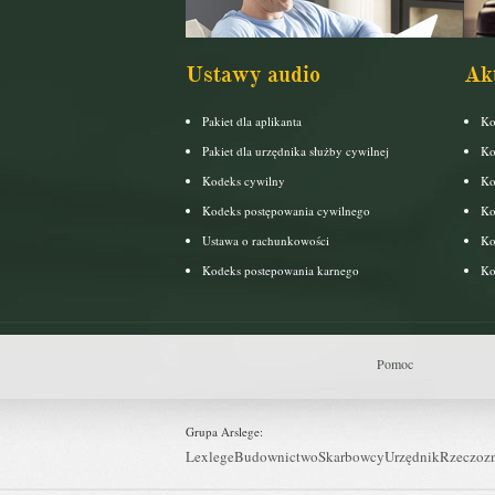
Ustawy audio
Ak
Pakiet dla aplikanta
Ko
Pakiet dla urzędnika służby cywilnej
Ko
Kodeks cywilny
Ko
Kodeks postępowania cywilnego
Ko
Ustawa o rachunkowości
Ko
Kodeks postepowania karnego
Ko
Pomoc
Grupa Arslege:
Lexlege
Budownictwo
Skarbowcy
Urzędnik
Rzeczoz