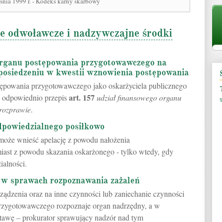
śnia 1999 r. - Kodeks karny skarbowy
e odwoławcze i nadzywczajne środki
 organu postępowania przygotowawczego na
posiedzeniu w kwestii wznowienia postępowania
tępowania przygotowawczego jako oskarżyciela publicznego
art.
157
ę odpowiednio przepis
udział finansowego organu
rozprawie
.
dpowiedzialnego posiłkowo
może wnieść apelację z powodu nałożenia
iast z powodu skazania oskarżonego - tylko wtedy, gdy
ialności.
 w sprawach rozpoznawania zażaleń
rządzenia oraz na inne czynności lub zaniechanie czynności
rzygotowawczego rozpoznaje organ nadrzędny, a w
tawę – prokurator sprawujący nadzór nad tym