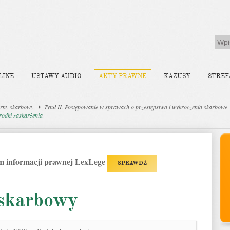
LINE
USTAWY AUDIO
AKTY PRAWNE
KAZUSY
STREF
rny skarbowy
Tytuł II. Postępowanie w sprawach o przestępstwa i wykroczenia skarbowe
rodki zaskarżenia
em informacji prawnej LexLege
SPRAWDŹ
skarbowy