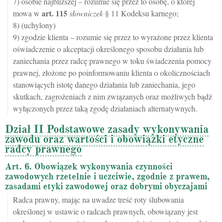
7) osobie najbliższej – rozumie się przez to osobę, o której
art.
115
mowa w
słowniczek
§ 11 Kodeksu karnego;
8) (uchylony)
9) zgodzie klienta – rozumie się przez to wyrażone przez klienta
oświadczenie o akceptacji określonego sposobu działania lub
zaniechania przez radcę prawnego w toku świadczenia pomocy
prawnej, złożone po poinformowaniu klienta o okolicznościach
stanowiących istotę danego działania lub zaniechania, jego
skutkach, zagrożeniach z nim związanych oraz możliwych bądź
wyłączonych przez taką zgodę działaniach alternatywnych.
Dział II Podstawowe zasady wykonywania
zawodu oraz wartości i obowiązki etyczne
radcy prawnego
Art. 6. Obowiązek wykonywania czynności
zawodowych rzetelnie i uczciwie, zgodnie z prawem,
zasadami etyki zawodowej oraz dobrymi obyczajami
Radca prawny, mając na uwadze treść roty ślubowania
określonej w ustawie o radcach prawnych, obowiązany jest