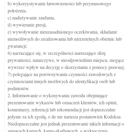
b) wykorzystywanie łatwowierności lub przymusowego
położenia,
c) nadużywanie zaufania,
d) wywieranie presji,
e) wywoływanie nieuzasadnionego oczekiwania, składanie
niemożliwych do zrealizowania lub nierzetelnych obietnic lub
gwarancji;
6) narzucające się, w szczególności naruszające sferę
prywatności, natarczywe, w nieodpowiednim miejscu, mogące
wywrzeć wpływ na decyzję o skorzystaniu z pomocy prawnej;
7) polegające na porównywaniu czynności zawodowych z
czynnościami innych możliwych do identyfikacji osób lub
podmiotów.
2. Informowanie o wykonywaniu zawodu obejmujące
prezentowanie wykazów lub oznaczeń klientów, ich opinii,
komentarzy, referencji lub rekomendacji jest dopuszczalne
jedynie za ich zgodą, o ile nie narusza postanowień Kodeksu.
Niedopuszczalne jest jednak prezentowanie takich informacji o
sprawach karnych, karno-skarbowych, o wykroczenia,