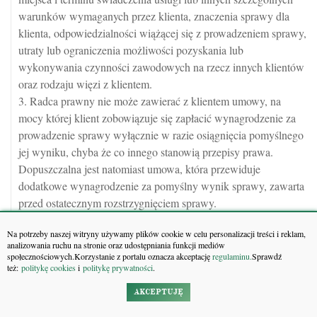
warunków wymaganych przez klienta, znaczenia sprawy dla
klienta, odpowiedzialności wiążącej się z prowadzeniem sprawy,
utraty lub ograniczenia możliwości pozyskania lub
wykonywania czynności zawodowych na rzecz innych klientów
oraz rodzaju więzi z klientem.
3. Radca prawny nie może zawierać z klientem umowy, na
mocy której klient zobowiązuje się zapłacić wynagrodzenie za
prowadzenie sprawy wyłącznie w razie osiągnięcia pomyślnego
jej wyniku, chyba że co innego stanowią przepisy prawa.
Dopuszczalna jest natomiast umowa, która przewiduje
dodatkowe wynagrodzenie za pomyślny wynik sprawy, zawarta
przed ostatecznym rozstrzygnięciem sprawy.
4. Wynagrodzenie radcy prawnego nie obejmuje opłat i
Na potrzeby naszej witryny używamy plików cookie w celu personalizacji treści i reklam,
wydatków. Radca prawny nie jest obowiązany do ponoszenia za
analizowania ruchu na stronie oraz udostępniania funkcji mediów
klienta opłat i wydatków. Radca prawny nie ponosi
społecznościowych.Korzystanie z portalu oznacza akceptację
regulaminu.
Sprawdź
też:
politykę cookies
i
politykę prywatności
.
odpowiedzialności za skutki prawne, jakie mogą powstać w
następstwie ich nieuiszczenia.
AKCEPTUJĘ
5. Radca prawny nie może wstrzymać wykonania czynności w