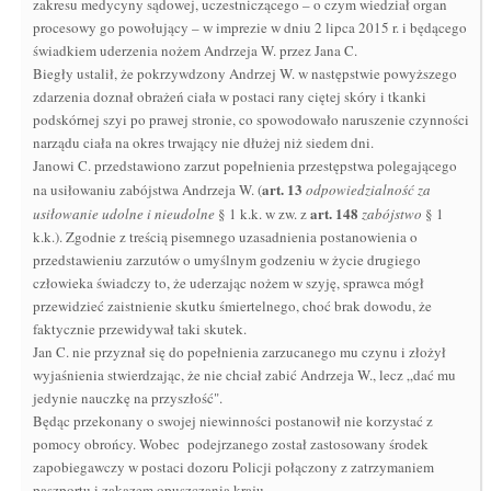
zakresu medycyny sądowej, uczestniczącego – o czym wiedział organ
procesowy go powołujący – w imprezie w dniu 2 lipca 2015 r. i będącego
świadkiem uderzenia nożem Andrzeja W. przez Jana C.
Biegły ustalił, że pokrzywdzony Andrzej W. w następstwie powyższego
zdarzenia doznał obrażeń ciała w postaci rany ciętej skóry i tkanki
podskórnej szyi po prawej stronie, co spowodowało naruszenie czynności
narządu ciała na okres trwający nie dłużej niż siedem dni.
Janowi C. przedstawiono zarzut popełnienia przestępstwa polegającego
art.
13
na usiłowaniu zabójstwa Andrzeja W. (
odpowiedzialność za
art.
148
usiłowanie udolne i nieudolne
§ 1 k.k. w zw. z
zabójstwo
§ 1
k.k.). Zgodnie z treścią pisemnego uzasadnienia postanowienia o
przedstawieniu zarzutów o umyślnym godzeniu w życie drugiego
człowieka świadczy to, że uderzając nożem w szyję, sprawca mógł
przewidzieć zaistnienie skutku śmiertelnego, choć brak dowodu, że
faktycznie przewidywał taki skutek.
Jan C. nie przyznał się do popełnienia zarzucanego mu czynu i złożył
wyjaśnienia stwierdzając, że nie chciał zabić Andrzeja W., lecz „dać mu
jedynie nauczkę na przyszłość".
Będąc przekonany o swojej niewinności postanowił nie korzystać z
pomocy obrońcy. Wobec
podejrzanego został zastosowany środek
zapobiegawczy w postaci dozoru Policji połączony z zatrzymaniem
paszportu i zakazem opuszczania kraju.