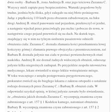
dwie osoby - Barbara B., żona Andrzeja B. oraz jego teściowa Zuzanna C.
Wszyscy mieli zapięte pasy bezpieczeństwa. Warunki pogodowe były
trudne, jezdnia była śliska, gdyż zalegało na niej błoto pośniegowe.
Jadąc z prędkością 110 km/h poza obszarem zabudowanym, na łuku
drogi Andrzej B. stracił panowanie nad pojazdem, przekroczył oś jezdni,
a następnie wjechał przez przeciwległy pas ruchu i pobocze do rowu, w
następstwie czego pojazd przewrócił się na dach. Na skutek tego,
znajdujący się w nim na tylnym siedzeniu pasażerowie odnieśli
obrażenia ciała: Zuzanna C. doznała złamania kości przedramienia lewej
kończyny górnej i złamania prawego obojczyka z przemieszczeniem, zaś
Barbara B. doznała jedynie ran ciała w postaci powierzchownych otarć
naskórka. Andrzej B. nie doznał żadnych widocznych obrażeń, odnosząc
jedynie kilka niegroźnych zadrapań. Po przyjeździe zespołu ratownictwa
medycznego, lekarz stwierdził u niego lekkie wstrząśnienie mózgu.
W toku wszczętego z urzędu postępowania przygotowawczego,
prokurator zwrócił się do biegłego lekarza z zakresu ortopedii o ustalenie
rodzaju doznanych przez Zuzannę C. i Barbarę B. obrażeń ciała. W
odpowiedzi uzyskał opinię, w której jedynie zawarte było stwierdzenie,
że „obrażenia jakich doznała Zuzanna C. wyczerpują znamiona czynu
zabronionego z art. 157 § 1 Kodeksu karnego, natomiast obrażenia
Barbary B. wyczerpują znamiona czynu zabronionego z art. 157 § 2