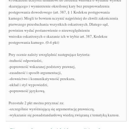
4) oskarżeni uchybili terminowi do złożenia wniosku o wydanie wyroku
skazującego i wymierzenie określonej kary bez przeprowadzenia
postępowania dowodowego (art. 387, § 1 Kodeksu postępowania
karnego). Mogli to bowiem uczynić najpóźniej do chwili zakończenia
pierwszego przesłuchania wszystkich oskarżonych. Dlatego sąd,
powinien wydać postanowienie o nieuwzględnieniu
wniosku oskarżonych o skazanie ich w trybie art. 387, Kodeksu
postępowania karnego. (0-4 pkt)
Przy ocenie należy uwzględnić następujące kryteria:
-trafność odpowiedzi,
-poprawność wskazanej podstawy prawnej,
-zasadność i sposób argumentacji,
-słownictwo i komunikatywność przekazu,
-układ i styl wypowiedzi,
-poprawność językową.
Pozostałe 2 pkt można przyznać za:
-szczególnie wyróżniającą się argumentację prawniczą,
-wykazanie się ponadstandardową wiedzą związaną z tematyką kazusu.