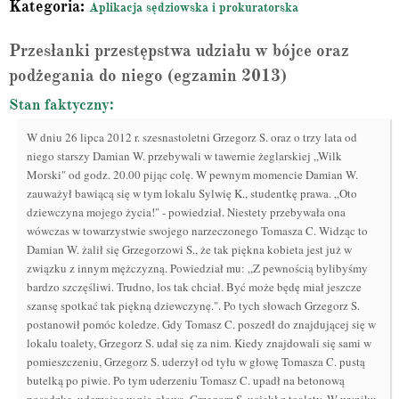
Kategoria:
Aplikacja sędziowska i prokuratorska
Przesłanki przestępstwa udziału w bójce oraz
podżegania do niego (egzamin 2013)
Stan faktyczny:
W dniu 26 lipca 2012 r. szesnastoletni Grzegorz S. oraz o trzy lata od
niego starszy Damian W. przebywali w tawernie żeglarskiej „Wilk
Morski" od godz. 20.00 pijąc colę. W pewnym momencie Damian W.
zauważył bawiącą się w tym lokalu Sylwię K., studentkę prawa. „Oto
dziewczyna mojego życia!" - powiedział. Niestety przebywała ona
wówczas w towarzystwie swojego narzeczonego Tomasza C. Widząc to
Damian W. żalił się Grzegorzowi S., że tak piękna kobieta jest już w
związku z innym mężczyzną. Powiedział mu: „Z pewnością bylibyśmy
bardzo szczęśliwi. Trudno, los tak chciał. Być może będę miał jeszcze
szansę spotkać tak piękną dziewczynę.". Po tych słowach Grzegorz S.
postanowił pomóc koledze. Gdy Tomasz C. poszedł do znajdującej się w
lokalu toalety, Grzegorz S. udał się za nim. Kiedy znajdowali się sami w
pomieszczeniu, Grzegorz S. uderzył od tyłu w głowę Tomasza C. pustą
butelką po piwie. Po tym uderzeniu Tomasz C. upadł na betonową