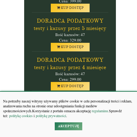
Cena: 399.00
KUP DOSTĘP
DORADCA PODATKOWY
testy i kazusy przez 5 miesięcy
Ilość kazusów: 47
Cena: 329.00
KUP DOSTĘP
DORADCA PODATKOWY
testy i kazusy przez 4 miesięce
Ilość kazusów: 47
Cena: 299.00
KUP DOSTĘP
DORADCA PODATKOWY
Na potrzeby naszej witryny używamy plików cookie w celu personalizacji treści i reklam,
testy i kazusy przez 3 miesiące
analizowania ruchu na stronie oraz udostępniania funkcji mediów
społecznościowych.Korzystanie z portalu oznacza akceptację
regulaminu.
Sprawdź
Ilość kazusów: 47
też:
politykę cookies
i
politykę prywatności
.
Cena: 239.00
KUP DOSTĘP
AKCEPTUJĘ