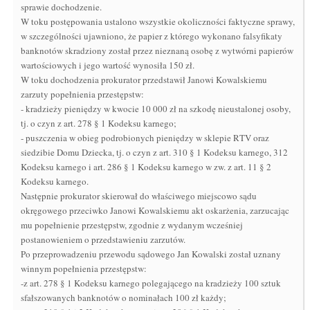
sprawie dochodzenie.
W toku postępowania ustalono wszystkie okoliczności faktyczne sprawy,
w szczególności ujawniono, że papier z którego wykonano falsyfikaty
banknotów skradziony został przez nieznaną osobę z wytwórni papierów
wartościowych i jego wartość wynosiła 150 zł.
W toku dochodzenia prokurator przedstawił Janowi Kowalskiemu
zarzuty popełnienia przestępstw:
- kradzieży pieniędzy w kwocie 10 000 zł na szkodę nieustalonej osoby,
tj. o czyn z art. 278 § 1 Kodeksu karnego;
- puszczenia w obieg podrobionych pieniędzy w sklepie RTV oraz
siedzibie Domu Dziecka, tj. o czyn z art. 310 § 1 Kodeksu karnego, 312
Kodeksu karnego i art. 286 § 1 Kodeksu karnego w zw. z art. 11 § 2
Kodeksu karnego.
Następnie prokurator skierował do właściwego miejscowo sądu
okręgowego przeciwko Janowi Kowalskiemu akt oskarżenia, zarzucając
mu popełnienie przestępstw, zgodnie z wydanym wcześniej
postanowieniem o przedstawieniu zarzutów.
Po przeprowadzeniu przewodu sądowego Jan Kowalski został uznany
winnym popełnienia przestępstw:
-z art. 278 § 1 Kodeksu karnego polegającego na kradzieży 100 sztuk
sfałszowanych banknotów o nominałach 100 zł każdy;