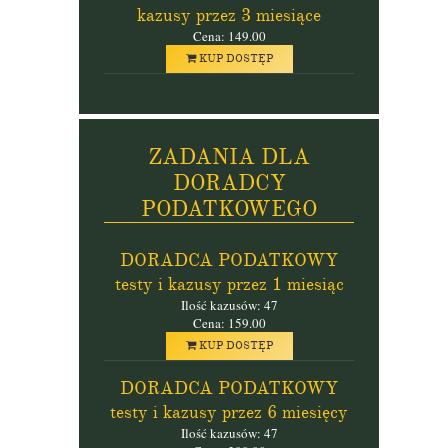
kazusy przez 3 miesiące
Cena: 149.00
KUP DOSTĘP
ZADANIA DLA
DORADCY
PODATKOWEGO
DORADCA PODATKOWY
testy i kazusy przez 1 miesiąc
Ilość kazusów: 47
Cena: 159.00
KUP DOSTĘP
DORADCA PODATKOWY
testy i kazusy przez 6 miesięcy
Ilość kazusów: 47