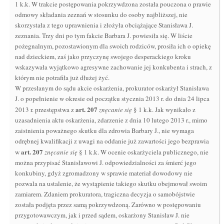
1 k.k. W trakcie postępowania pokrzywdzona została pouczona o prawie
odmowy składania zeznań w stosunku do osoby najbliższej, nie
skorzystała z tego uprawnienia i złożyła obciążające Stanisława J.
zeznania. Trzy dni po tym fakcie Barbara J. powiesiła się. W liście
pożegnalnym, pozostawionym dla swoich rodziców, prosiła ich o opiekę
nad dzieckiem, zaś jako przyczynę swojego desperackiego kroku
wskazywała wyjątkowo agresywne zachowanie jej konkubenta i strach, z
którym nie potrafiła już dłużej żyć.
W przesłanym do sądu akcie oskarżenia, prokurator oskarżył Stanisława
J. o popełnienie w okresie od początku stycznia 2013 r. do dnia 24 lipca
art.
207
2013 r. przestępstwa z
znęcanie się
§ 1 k.k. Jak wynikało z
uzasadnienia aktu oskarżenia, zdarzenie z dnia 10 lutego 2013 r., mimo
zaistnienia poważnego skutku dla zdrowia Barbary J., nie wymaga
odrębnej kwalifikacji z uwagi na oddanie już zawartości jego bezprawia
art.
207
w
znęcanie się
§ 1 k.k. W ocenie oskarżyciela publicznego, nie
można przypisać Stanisławowi J. odpowiedzialności za śmierć jego
konkubiny, gdyż zgromadzony w sprawie materiał dowodowy nie
pozwala na ustalenie, że wystąpienie takiego skutku obejmował swoim
zamiarem. Zdaniem prokuratora, tragiczna decyzja o samobójstwie
została podjęta przez samą pokrzywdzoną. Zarówno w postępowaniu
przygotowawczym, jak i przed sądem, oskarżony Stanisław J. nie