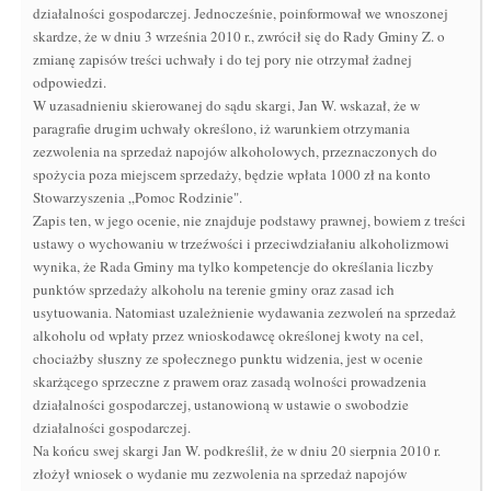
działalności gospodarczej. Jednocześnie, poinformował we wnoszonej
skardze, że w dniu 3 września 2010 r., zwrócił się do Rady Gminy Z. o
zmianę zapisów treści uchwały i do tej pory nie otrzymał żadnej
odpowiedzi.
W uzasadnieniu skierowanej do sądu skargi, Jan W. wskazał, że w
paragrafie drugim uchwały określono, iż warunkiem otrzymania
zezwolenia na sprzedaż napojów alkoholowych, przeznaczonych do
spożycia poza miejscem sprzedaży, będzie wpłata 1000 zł na konto
Stowarzyszenia „Pomoc Rodzinie".
Zapis ten, w jego ocenie, nie znajduje podstawy prawnej, bowiem z treści
ustawy o wychowaniu w trzeźwości i przeciwdziałaniu alkoholizmowi
wynika, że Rada Gminy ma tylko kompetencje do określania liczby
punktów sprzedaży alkoholu na terenie gminy oraz zasad ich
usytuowania. Natomiast uzależnienie wydawania zezwoleń na sprzedaż
alkoholu od wpłaty przez wnioskodawcę określonej kwoty na cel,
chociażby słuszny ze społecznego punktu widzenia, jest w ocenie
skarżącego sprzeczne z prawem oraz zasadą wolności prowadzenia
działalności gospodarczej, ustanowioną w ustawie o swobodzie
działalności gospodarczej.
Na końcu swej skargi Jan W. podkreślił, że w dniu 20 sierpnia 2010 r.
złożył wniosek o wydanie mu zezwolenia na sprzedaż napojów