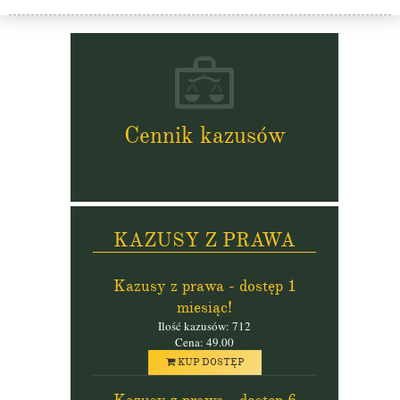
Cennik kazusów
KAZUSY Z PRAWA
Kazusy z prawa - dostęp 1
miesiąc!
Ilość kazusów: 712
Cena: 49.00
KUP DOSTĘP