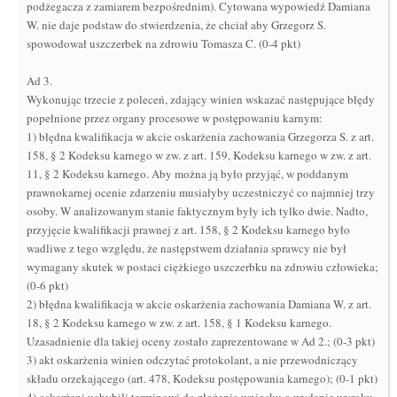
podżegacza z zamiarem bezpośrednim). Cytowana wypowiedź Damiana
W. nie daje podstaw do stwierdzenia, że chciał aby Grzegorz S.
spowodował uszczerbek na zdrowiu Tomasza C. (0-4 pkt)
Ad 3.
Wykonując trzecie z poleceń, zdający winien wskazać następujące błędy
popełnione przez organy procesowe w postępowaniu karnym:
1) błędna kwalifikacja w akcie oskarżenia zachowania Grzegorza S. z art.
158, § 2 Kodeksu karnego w zw. z art. 159, Kodeksu karnego w zw. z art.
11, § 2 Kodeksu karnego. Aby można ją było przyjąć, w poddanym
prawnokarnej ocenie zdarzeniu musiałyby uczestniczyć co najmniej trzy
osoby. W analizowanym stanie faktycznym były ich tylko dwie. Nadto,
przyjęcie kwalifikacji prawnej z art. 158, § 2 Kodeksu karnego było
wadliwe z tego względu, że następstwem działania sprawcy nie był
wymagany skutek w postaci ciężkiego uszczerbku na zdrowiu człowieka;
(0-6 pkt)
2) błędna kwalifikacja w akcie oskarżenia zachowania Damiana W. z art.
18, § 2 Kodeksu karnego w zw. z art. 158, § 1 Kodeksu karnego.
Uzasadnienie dla takiej oceny zostało zaprezentowane w Ad 2.; (0-3 pkt)
3) akt oskarżenia winien odczytać protokolant, a nie przewodniczący
składu orzekającego (art. 478, Kodeksu postępowania karnego); (0-1 pkt)