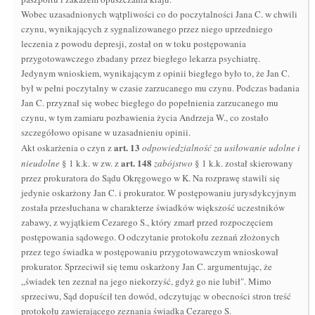
Wobec uzasadnionych wątpliwości co do poczytalności Jana C. w chwili
czynu, wynikających z sygnalizowanego przez niego uprzedniego
leczenia z powodu depresji, został on w toku postępowania
przygotowawczego zbadany przez biegłego lekarza psychiatrę.
Jedynym wnioskiem, wynikającym z opinii biegłego było to, że Jan C.
był w pełni poczytalny w czasie zarzucanego mu czynu. Podczas badania
Jan C. przyznał się wobec biegłego do popełnienia zarzucanego mu
czynu, w tym zamiaru pozbawienia życia Andrzeja W., co zostało
szczegółowo opisane w uzasadnieniu opinii.
art.
13
Akt oskarżenia o czyn z
odpowiedzialność za usiłowanie udolne i
art.
148
nieudolne
§ 1 k.k. w zw. z
zabójstwo
§ 1 k.k. został skierowany
przez prokuratora do Sądu Okręgowego w K. Na rozprawę stawili się
jedynie oskarżony Jan C. i prokurator. W postępowaniu jurysdykcyjnym
została przesłuchana w charakterze świadków większość uczestników
zabawy, z wyjątkiem Cezarego S., który zmarł przed rozpoczęciem
postępowania sądowego. O odczytanie protokołu zeznań złożonych
przez tego świadka w postępowaniu przygotowawczym wnioskował
prokurator. Sprzeciwił się temu oskarżony Jan C. argumentując, że
„świadek ten zeznał na jego niekorzyść, gdyż go nie lubił". Mimo
sprzeciwu, Sąd dopuścił ten dowód, odczytując w obecności stron treść
protokołu zawierającego zeznania świadka Cezarego S.