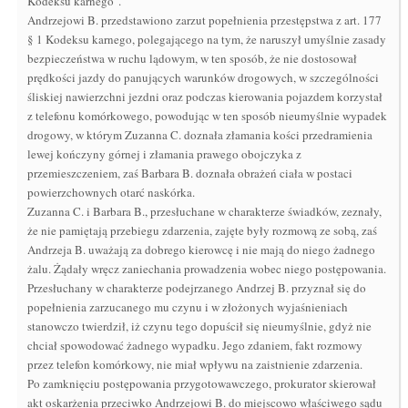
Kodeksu karnego".
Andrzejowi B. przedstawiono zarzut popełnienia przestępstwa z art. 177
§ 1 Kodeksu karnego, polegającego na tym, że naruszył umyślnie zasady
bezpieczeństwa w ruchu lądowym, w ten sposób, że nie dostosował
prędkości jazdy do panujących warunków drogowych, w szczególności
śliskiej nawierzchni jezdni oraz podczas kierowania pojazdem korzystał
z telefonu komórkowego, powodując w ten sposób nieumyślnie wypadek
drogowy, w którym Zuzanna C. doznała złamania kości przedramienia
lewej kończyny górnej i złamania prawego obojczyka z
przemieszczeniem, zaś Barbara B. doznała obrażeń ciała w postaci
powierzchownych otarć naskórka.
Zuzanna C. i Barbara B., przesłuchane w charakterze świadków, zeznały,
że nie pamiętają przebiegu zdarzenia, zajęte były rozmową ze sobą, zaś
Andrzeja B. uważają za dobrego kierowcę i nie mają do niego żadnego
żalu. Żądały wręcz zaniechania prowadzenia wobec niego postępowania.
Przesłuchany w charakterze podejrzanego Andrzej B. przyznał się do
popełnienia zarzucanego mu czynu i w złożonych wyjaśnieniach
stanowczo twierdził, iż czynu tego dopuścił się nieumyślnie, gdyż nie
chciał spowodować żadnego wypadku. Jego zdaniem, fakt rozmowy
przez telefon komórkowy, nie miał wpływu na zaistnienie zdarzenia.
Po zamknięciu postępowania przygotowawczego, prokurator skierował
akt oskarżenia przeciwko Andrzejowi B. do miejscowo właściwego sądu