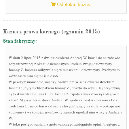
Odblokuj kazus
Kazus z prawa karnego (egzamin 2015)
Stan faktyczny:
W dniu 2 lipca 2015 r. dwudziestoletni Andrzej W. bawił się na zabawie
zorganizowanej z okazji osiemnastych urodzin swojej dziewczyny
Joanny Z. Impreza odbywała się w mieszkaniu dziewczyny. Przebywało
wówczas w nim piętnaście osób.
W pewnym momencie, między Andrzejem W. a dziewiętnastoletnim
Janem C., byłym chłopakiem Joanny Z., doszło do scysji. Jej przyczyną
było stwierdzenie Jana C., że Joanna Z. "spała z większością kolegów z
klasy". Słysząc takie słowa Andrzej W. spoliczkował w obecności kilku
osób Jana C., na co ten w odwecie chwycił leżący na stole w pokoju nóż
kuchenny i wykonując gwałtowny zamach ugodził nim w szyję Andrzeja
W.
W toku postępowania przygotowawczego zasięgnięto opinii biegłego z