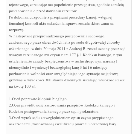
rejonowego, zarzucając mu popełnienie przestępstwa, zgodnie z treścią
postanowienia o przedstawieniu zarzutów.
Po dokonaniu, zgodnie z przepisami procedury karnej, wstępnej
formalnej kontroli aktu oskarżenia, sprawa została skierowana na
rozprawę.
W następstwie przeprowadzonego postępowania sądowego,
zawieszonego przez okres dwóch lat z powodu długotrwałej choroby
oskarżonego, w dniu 20 maja 2011 r. Andrzej B. został uznany przez sąd
winnym zarzucanego mu czynu z art. 177 § 1 Kodeksu karnego, z tym
ustaleniem, że zasady bezpieczeństwa w ruchu drogowym naruszył
nieumyślnie i wymierzył bezwzględną karę 3 lat i 6 miesięcy
pozbawienia wolności oraz uwzględniając jego sytuację majątkową,
grzywnę w wysokości 300 stawek dziennych, ustalając wysokość stawki
na kwotę 100 zł.
1.Oceń poprawność opinii biegłego.
2.Oceń prawidłowość zastosowania przepisów Kodeksu karnego i
Kodeksu postępowania karnego przez sąd i prokuratora.
3.Oceń wyrok sądu z uwzględnieniem opisu czynu przypisanego
oskarżonemu, zastosowanej kwalifikacji prawnej i orzeczonej kary.