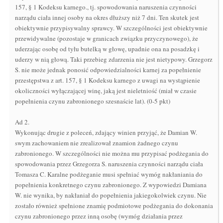
157, § 1 Kodeksu karnego., tj. spowodowania naruszenia czynności
narządu ciała innej osoby na okres dłuższy niż 7 dni. Ten skutek jest
obiektywnie przypisywalny sprawcy. W szczególności jest obiektywnie
przewidywalne (pozostaje w granicach związku przyczynowego), że
uderzając osobę od tyłu butelką w głowę, upadnie ona na posadzkę i
uderzy w nią głową. Taki przebieg zdarzenia nie jest nietypowy. Grzegorz
S. nie może jednak ponosić odpowiedzialności karnej za popełnienie
przestępstwa z art. 157, § 1 Kodeksu karnego z uwagi na wystąpienie
okoliczności wyłączającej winę, jaką jest nieletniość (miał w czasie
popełnienia czynu zabronionego szesnaście lat). (0-5 pkt)
Ad 2.
Wykonując drugie z poleceń, zdający winien przyjąć, że Damian W.
swym zachowaniem nie zrealizował znamion żadnego czynu
zabronionego. W szczególności nie można mu przypisać podżegania do
spowodowania przez Grzegorza S. naruszenia czynności narządu ciała
Tomasza C. Karalne podżeganie musi spełniać wymóg nakłaniania do
popełnienia konkretnego czynu zabronionego. Z wypowiedzi Damiana
W. nie wynika, by nakłaniał do popełnienia jakiegokolwiek czynu. Nie
zostało również spełnione znamię podmiotowe podżegania do dokonania
czynu zabronionego przez inną osobę (wymóg działania przez