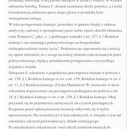
posadzkę, uderzając w nią głową. Grzegorz S. uciekł z toalety. W wyniku
uderzenia butelką, Tomasz C. doznał zasinienia okolic potylicy, a z kolei
konsekwencją uderzenia przez niego głową w posadzkę było
wstrząśnienie mózgu.
W toku postępowania karnego, powołany w sprawie biegły z zakresu
medycyny sądowej w sporządzonej przez siebie opinii określił obrażenia
ciała Tomasza C, jako „(...) spełniające warunki z art. 157, § 1 Kodeksu
karnego i nie narażające pokrzywdzonego na bezpośrednie
niebezpieczeństwo utraty życia". Prokurator po zapoznaniu się z treścią
tej opinii stwierdził, że z uwagi na rodzaj obrażeń ciała doznanych przez
pokrzywdzonego, będący przedmiotem postępowania czyn podlega
ściganiu z urzędu.
Grzegorza S. oskarżono o popełnienie przestępstwa udziału w pobiciu z
art. 158, § 2 Kodeksu karnego w zw. z art. 159, Kodeksu karnego w zw. z
art. 11, § 2 Kodeksu karnego. Z kolei Damianowi W. zarzucono w akcie
oskarżenia dopuszczenie się przestępstwa podżegania do pobicia z art.
18, § 2 Kodeksu karnego w zw. z art. 158, § 1 Kodeksu karnego. Obaj
przyznali się do popełnienia zarzucanych im czynów przestępnych.
Rozprawa przed sądem pierwszej instancji odbywała się w trybie
uproszczonym. Nie uczestniczył w niej oskarżyciel, w związku z tym akt
oskarżenia odczytał przewodniczący składu orzekającego.
Po przesłuchaniu oskarżonych i wszystkich zawnioskowanych do