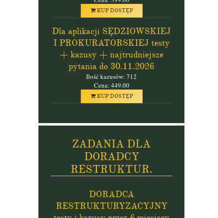
KUP DOSTĘP
Dla aplikacji SĘDZIOWSKIEJ
I PROKURATORSKIEJ testy
+ kazusy + najtrudniejsze
pytania do 30.11.2026
Ilość kazusów: 712
Cena: 449.00
KUP DOSTĘP
ZADANIA DLA
DORADCY
RESTRUKTUR.
DORADCA
RESTRUKTURYZACYJNY
testy i kazusy przez 6 miesięcy