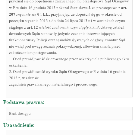
przyznał się do popełnienia zarzucanego mu przestępstwa. Sąd Okręgowy
art.
w P. w dniu 16 grudnia 2013 r. skazał Stanisława J. za przestępstwo z
207
znęcanie się
§ 1 k.k., przyjmując, że dopuścił się go w okresie od
początku stycznia 2013 r. do dnia 24 lipca 2013 r. i w warunkach czynu
art.
12
ciągłego z
wielość zachowań, czyn ciągły
k.k. Podstawę ustaleń
dowodowych Sądu stanowiły jedynie zeznania interweniujących
funkcjonariuszy Policji oraz sąsiadów słyszących odgłosy awantur. Sąd
nie wziął pod uwagę zeznań pokrzywdzonej, albowiem zmarła przed
zakończeniem postępowania.
1. Oceń prawidłowość skierowanego przez oskarżyciela publicznego aktu
oskarżenia.
2. Oceń prawidłowość wyroku Sądu Okręgowego w P. z dnia 16 grudnia
2013 r., w zakresie
zagadnień prawa karnego materialnego i procesowego.
Podstawa prawna:
Brak dostępu
Uzasadnienie: