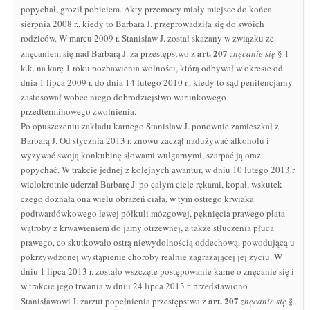
popychał, groził pobiciem. Akty przemocy miały miejsce do końca
sierpnia 2008 r., kiedy to Barbara J. przeprowadziła się do swoich
rodziców. W marcu 2009 r. Stanisław J. został skazany w związku ze
art.
207
znęcaniem się nad Barbarą J. za przestępstwo z
znęcanie się
§ 1
k.k. na karę 1 roku pozbawienia wolności, którą odbywał w okresie od
dnia 1 lipca 2009 r. do dnia 14 lutego 2010 r., kiedy to sąd penitencjarny
zastosował wobec niego dobrodziejstwo warunkowego
przedterminowego zwolnienia.
Po opuszczeniu zakładu karnego Stanisław J. ponownie zamieszkał z
Barbarą J. Od stycznia 2013 r. znowu zaczął nadużywać alkoholu i
wyzywać swoją konkubinę słowami wulgarnymi, szarpać ją oraz
popychać. W trakcie jednej z kolejnych awantur, w dniu 10 lutego 2013 r.
wielokrotnie uderzał Barbarę J. po całym ciele rękami, kopał, wskutek
czego doznała ona wielu obrażeń ciała, w tym ostrego krwiaka
podtwardówkowego lewej półkuli mózgowej, pęknięcia prawego płata
wątroby z krwawieniem do jamy otrzewnej, a także stłuczenia płuca
prawego, co skutkowało ostrą niewydolnością oddechową, powodującą u
pokrzywdzonej wystąpienie choroby realnie zagrażającej jej życiu. W
dniu 1 lipca 2013 r. zostało wszczęte postępowanie karne o znęcanie się i
w trakcie jego trwania w dniu 24 lipca 2013 r. przedstawiono
art.
207
Stanisławowi J. zarzut popełnienia przestępstwa z
znęcanie się
§