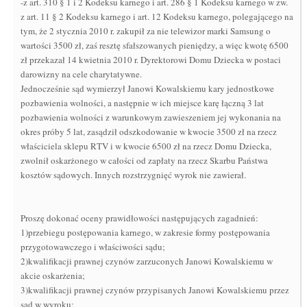
-z art. 310 § 1 i 2 Kodeksu karnego i art. 286 § 1 Kodeksu karnego w zw.
z art. 11 § 2 Kodeksu karnego i art. 12 Kodeksu karnego, polegającego na
tym, że 2 stycznia 2010 r. zakupił za nie telewizor marki Samsung o
wartości 3500 zł, zaś resztę sfałszowanych pieniędzy, a więc kwotę 6500
zł przekazał 14 kwietnia 2010 r. Dyrektorowi Domu Dziecka w postaci
darowizny na cele charytatywne.
Jednocześnie sąd wymierzył Janowi Kowalskiemu kary jednostkowe
pozbawienia wolności, a następnie w ich miejsce karę łączną 3 lat
pozbawienia wolności z warunkowym zawieszeniem jej wykonania na
okres próby 5 lat, zasądził odszkodowanie w kwocie 3500 zł na rzecz
właściciela sklepu RTV i w kwocie 6500 zł na rzecz Domu Dziecka,
zwolnił oskarżonego w całości od zapłaty na rzecz Skarbu Państwa
kosztów sądowych. Innych rozstrzygnięć wyrok nie zawierał.
Proszę dokonać oceny prawidłowości następujących zagadnień:
1)przebiegu postępowania karnego, w zakresie formy postępowania
przygotowawczego i właściwości sądu;
2)kwalifikacji prawnej czynów zarzuconych Janowi Kowalskiemu w
akcie oskarżenia;
3)kwalifikacji prawnej czynów przypisanych Janowi Kowalskiemu przez
sąd w wyroku;