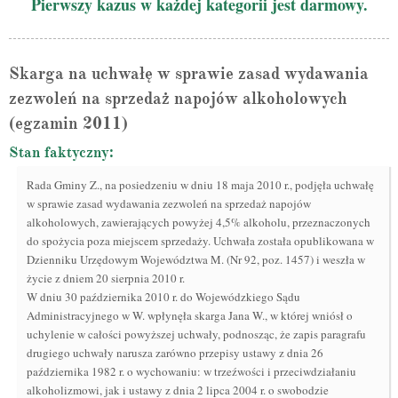
Pierwszy kazus w każdej kategorii jest darmowy.
Skarga na uchwałę w sprawie zasad wydawania
zezwoleń na sprzedaż napojów alkoholowych
(egzamin 2011)
Stan faktyczny:
Rada Gminy Z., na posiedzeniu w dniu 18 maja 2010 r., podjęła uchwałę
w sprawie zasad wydawania zezwoleń na sprzedaż napojów
alkoholowych, zawierających powyżej 4,5% alkoholu, przeznaczonych
do spożycia poza miejscem sprzedaży. Uchwała została opublikowana w
Dzienniku Urzędowym Województwa M. (Nr 92, poz. 1457) i weszła w
życie z dniem 20 sierpnia 2010 r.
W dniu 30 października 2010 r. do Wojewódzkiego Sądu
Administracyjnego w W. wpłynęła skarga Jana W., w której wniósł o
uchylenie w całości powyższej uchwały, podnosząc, że zapis paragrafu
drugiego uchwały narusza zarówno przepisy ustawy z dnia 26
października 1982 r. o wychowaniu: w trzeźwości i przeciwdziałaniu
alkoholizmowi, jak i ustawy z dnia 2 lipca 2004 r. o swobodzie