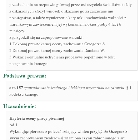
przesłuchania na rozprawie głównej przez oskarżyciela świadków, każdy
z oskarżonych złożył wniosek o skazanie go za zarzucane mu
przestępstwo, a także wymierzenie kary roku pozbawienia wolności z
warunkowym zawieszeniem jej wykonania na okres próby 4 lat i 6
miesięcy.
Sąd zgodził się na zaproponowane warunki.
1.Dokonaj prawnokarnej oceny zachowania Grzegorza S.
2.Dokonaj prawnokarnej oceny zachowania Damiana W.
3.Wskaż ewentualne uchybienia procesowe popełnione w toku
postępowania karnego.
Podstawa prawna:
art.
157
spowodowanie średniego i lekkiego uszczerbku na zdrowiu
, § 1
kodeksu karnego
Uzasadnienie:
Kryteria oceny pracy pisemnej
Ad 1.
Wykonując pierwsze z poleceń, zdający winien przyjąć, że Grzegorz S.
swym zachowaniem zrealizował znamiona czynu zabronionego z art.