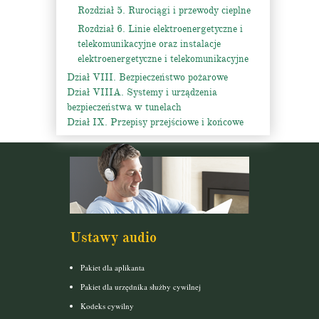
Rozdział 5. Rurociągi i przewody cieplne
Rozdział 6. Linie elektroenergetyczne i
telekomunikacyjne oraz instalacje
elektroenergetyczne i telekomunikacyjne
Dział VIII. Bezpieczeństwo pożarowe
Dział VIIIA. Systemy i urządzenia
bezpieczeństwa w tunelach
Dział IX. Przepisy przejściowe i końcowe
Ustawy audio
Pakiet dla aplikanta
Pakiet dla urzędnika służby cywilnej
Kodeks cywilny