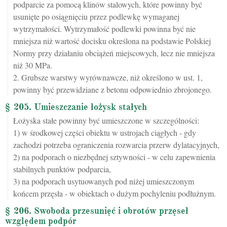
podparcie za pomocą klinów stalowych, które powinny być
usunięte po osiągnięciu przez podlewkę wymaganej
wytrzymałości. Wytrzymałość podlewki powinna być nie
mniejsza niż wartość docisku określona na podstawie Polskiej
Normy przy działaniu obciążeń miejscowych, lecz nie mniejsza
niż 30 MPa.
2. Grubsze warstwy wyrównawcze, niż określono w ust. 1,
powinny być przewidziane z betonu odpowiednio zbrojonego.
§ 205. Umieszczanie łożysk stałych
Łożyska stałe powinny być umieszczone w szczególności:
1) w środkowej części obiektu w ustrojach ciągłych - gdy
zachodzi potrzeba ograniczenia rozwarcia przerw dylatacyjnych,
2) na podporach o niezbędnej sztywności - w celu zapewnienia
stabilnych punktów podparcia,
3) na podporach usytuowanych pod niżej umieszczonym
końcem przęsła - w obiektach o dużym pochyleniu podłużnym.
§ 206. Swoboda przesunięć i obrotów przęseł
względem podpór