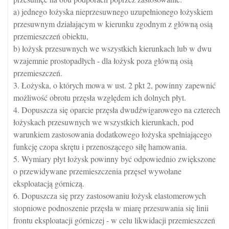
a) jednego łożyska nieprzesuwnego uzupełnionego łożyskiem
przesuwnym działającym w kierunku zgodnym z główną osią
przemieszczeń obiektu,
b) łożysk przesuwnych we wszystkich kierunkach lub w dwu
wzajemnie prostopadłych - dla łożysk poza główną osią
przemieszczeń.
3. Łożyska, o których mowa w ust. 2 pkt 2, powinny zapewnić
możliwość obrotu przęsła względem ich dolnych płyt.
4. Dopuszcza się oparcie przęsła dwudźwigarowego na czterech
łożyskach przesuwnych we wszystkich kierunkach, pod
warunkiem zastosowania dodatkowego łożyska spełniającego
funkcję czopa skrętu i przenoszącego siłę hamowania.
5. Wymiary płyt łożysk powinny być odpowiednio zwiększone
o przewidywane przemieszczenia przęseł wywołane
eksploatacją górniczą.
6. Dopuszcza się przy zastosowaniu łożysk elastomerowych
stopniowe podnoszenie przęsła w miarę przesuwania się linii
frontu eksploatacji górniczej - w celu likwidacji przemieszczeń