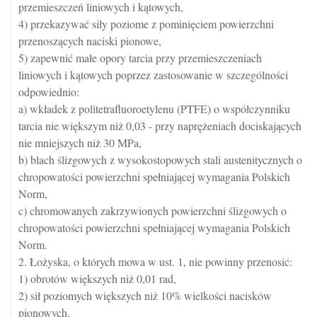
przemieszczeń liniowych i kątowych,
4) przekazywać siły poziome z pominięciem powierzchni
przenoszących naciski pionowe,
5) zapewnić małe opory tarcia przy przemieszczeniach
liniowych i kątowych poprzez zastosowanie w szczególności
odpowiednio:
a) wkładek z politetrafluoroetylenu (PTFE) o współczynniku
tarcia nie większym niż 0,03 - przy naprężeniach dociskających
nie mniejszych niż 30 MPa,
b) blach ślizgowych z wysokostopowych stali austenitycznych o
chropowatości powierzchni spełniającej wymagania Polskich
Norm,
c) chromowanych zakrzywionych powierzchni ślizgowych o
chropowatości powierzchni spełniającej wymagania Polskich
Norm.
2. Łożyska, o których mowa w ust. 1, nie powinny przenosić:
1) obrotów większych niż 0,01 rad,
2) sił poziomych większych niż 10% wielkości nacisków
pionowych.