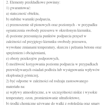
2. Elementy przekładkowe powinny:
1) gwarantować:
a) stateczność obiektu,
b) stabilne warunki podparcia,
c) przenoszenie sił pionowych oraz poziomych - w przypadku
ograniczenia swobody przesuwu w określonym kierunku,
d) poziome przesunięcia punktów podparcia przęseł w
zależności od przyjętego kierunku swobody przesuwu,
wywołane zmianami temperatury, skurczu i pełzania betonu oraz
sprężeniem i obciążeniami,
e) obroty przekrojów podporowych,
f) możliwość korygowania poziomu podparcia w przypadkach
przewidywanych osiadań podłoża lub występowania wpływów
eksploatacji górniczej,
2) być odporne w zależności od rodzaju zastosowanego
materiału na:
a) wpływy atmosferyczne, a w szczególności niskie i wysokie
temperatury, ozon, promieniowanie ultrafioletowe,
b) środki chemiczne używane do walki z gołoledzią oraz smary