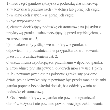
1) mieć część garnkową łożyska z poduszką elastomerową:
a) w łożyskach przesuwnych - w dolnej lub górnej ich części,
b) w łożyskach stałych - w górnej ich części,
2) być wyposażone w:
a) element dociskający poduszkę elastomerową na jej styku z
przykrywą garnka i zabezpieczający ją przed wyciśnięciem, z
zastrzeżeniem ust. 3,
b) dodatkowe płyty ślizgowe na pokrywie garnka, z
odpowiednimi prowadnicami w przypadku ukierunkowania
przesuwu, z zastrzeżeniem ust. 2,
c) uszczelnienia zapobiegające przenikaniu wilgoci do garnka.
2. Prowadnice płyt ślizgowych, o których mowa w ust. 1 pkt 2
lit. b), powinny przenieść na pokrywę garnka siły poziome
działające na łożysko; siły te powinny być przekazane na ścianki
garnka poprzez bezpośredni docisk, bez oddziaływania na
poduszkę elastomerową.
3. Osadzenie pokrywy w garnku nie powinno ograniczać
obrotów łożyska i nie powinno powodować jego zaklinowania.