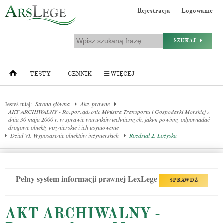
Rejestracja
Logowanie
SZUKAJ
TESTY
CENNIK
WIĘCEJ
Jesteś tutaj:
Strona główna
Akty prawne
AKT ARCHIWALNY - Rozporządzenie Ministra Transportu i Gospodarki Morskiej z
dnia 30 maja 2000 r. w sprawie warunków technicznych, jakim powinny odpowiadać
drogowe obiekty inżynierskie i ich usytuowanie
Dział VI. Wyposażenie obiektów inżynierskich
Rozdział 2. Łożyska
Pełny system informacji prawnej LexLege
SPRAWDŹ
AKT ARCHIWALNY -