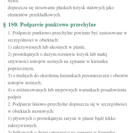
styku,
dopuszcza się stosowanie płaskich łożysk stalowych jako
elementów przekładkowych.
§ 189. Podparcie punktowo-przechylne
1. Podparcie punktowo-przechylne powinno być zastosowane w
szczególności w obiektach:
1) zakrzywionych lub ukośnych w planie,
2) prostokątnych o dużym rozstawie łożysk lub małej
sztywności ustrojów nośnych na zginanie w kierunku
poprzecznym,
3) o trudnych do określenia kierunkach przemieszczeń i obrotów
ustrojów nośnych,
4) o zróżnicowanych lub niepewnych warunkach posadowienia
podpór.
2. Podparcie liniowo-przechylne dopuszcza się w szczególności
w obiektach mostowych:
1) płytowych o prostokątnym zarysie w planie bądź lekko
zakrzywionych,
2) belkowych o dużej sztywności na zginanie w kierunku