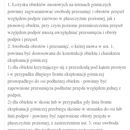
1. Łożyska obiektów mostowych na terenach górniczych
powinny zagwarantować swobodę przesunięć i obrotów przęseł
względem podpór zarówno w płaszczyźnie poziomej, jak i
pionowej obiektu, przy czym poziome przemieszczenia przęseł
względem podpór muszą uwzględniać przesunięcia i obroty
podpór i przęseł.
2. Swoboda obrotów i przesunięć, o której mowa w ust. 1,
powinna być dostosowana do konstrukcji obiektu i charakteru
eksploatacji górniczej:
1) dla obiektu krzyżującego się z przeszkodą pod kątem prostym
i w przypadku długiego frontu eksploatacji górniczej
prostopadłego do osi podłużnej obiektu - powinny być
zapewnione przesunięcia podłużne przęsła względem jednej z
podpór,
2) dla obiektu w skosie lub w przypadku gdy linia frontu
eksploatacji górniczej przebiega skośnie w stosunku do osi lub
linii podpór - powinny być zapewnione obroty przęsła w
płaszczyźnie poziomej, z zastrzeżeniem ust. 3, oraz swoboda
przesunięć na obu podporach poprzez zastosowanie: