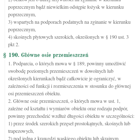
poprzecznym bądź niewielkim odstępie łożysk w kierunku
poprzecznym,
3) wspartych na podporach podatnych na zginanie w kierunku
poprzecznym,
4) skośnych płytowych szerokich, określonych w § 190 ust. 3
pkt 2.
§ 190. Główne osie przemieszczeń
1. Podparcia, o których mowa w § 189, powinny umożliwić
swobodę poziomych przemieszczeń w dowolnych lub
określonych kierunkach bądź całkowicie je ograniczyć, w
zależności od funkcji i rozmieszczenia w stosunku do głównej
osi przemieszczeń obiektu.
2. Główne osie przemieszczeń, o których mowa w ust. 1,
zależne od kształtu i wymiarów obiektu oraz rodzaju podpór,
powinny przechodzić wzdłuż długości obiektu w szczególności:
1) przez środek szerokich przęseł prostokątnych, skośnych lub
trapezowych,
2) pod jedną z krawędzi wąskiego obiektu lub skrajnym