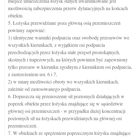
miejsce umieszczenia łożysk stałych uwarunkowane jest
możliwością zabezpieczenia przerw dylatacyjnych na końcach
obiektu.
5. Łożyska przewidziane poza główną osią przemieszczeń
powinny zapewnić:
1) identyczne warunki podparcia oraz swobodę przesuwów we
wszystkich kierunkach, z wyjątkiem osi podparcia
przechodzących przez łożyska stałe przęseł prostokątnych,
skośnych i trapezowych, na których powinien być zapewniony
tylko przesuw w kierunku zgodnym z kierunkiem osi podparcia,
z zastrzeżeniem ust. 6 i 7,
2) w miarę możliwości obroty we wszystkich kierunkach,
zależnie od zastosowanego podparcia.
6. Dopuszcza się przenoszenie sił poziomych działających w
poprzek obiektu przez łożyska znajdujące się w sąsiedztwie
głównej osi przemieszczeń - w przypadku dużej koncentracji
poziomych sił na łożyskach przewidzianych na głównej osi
przemieszczeń.
7. W obiektach ze sprężeniem poprzecznym łożyska znajdujące