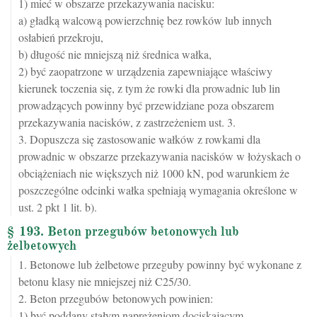
1) mieć w obszarze przekazywania nacisku:
a) gładką walcową powierzchnię bez rowków lub innych
osłabień przekroju,
b) długość nie mniejszą niż średnica wałka,
2) być zaopatrzone w urządzenia zapewniające właściwy
kierunek toczenia się, z tym że rowki dla prowadnic lub lin
prowadzących powinny być przewidziane poza obszarem
przekazywania nacisków, z zastrzeżeniem ust. 3.
3. Dopuszcza się zastosowanie wałków z rowkami dla
prowadnic w obszarze przekazywania nacisków w łożyskach o
obciążeniach nie większych niż 1000 kN, pod warunkiem że
poszczególne odcinki wałka spełniają wymagania określone w
ust. 2 pkt 1 lit. b).
§ 193. Beton przegubów betonowych lub
żelbetowych
1. Betonowe lub żelbetowe przeguby powinny być wykonane z
betonu klasy nie mniejszej niż C25/30.
2. Beton przegubów betonowych powinien:
1) być poddany stałym naprężeniom dociskającym,