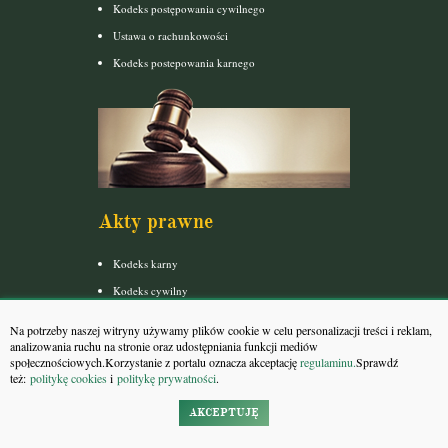
Kodeks postępowania cywilnego
Ustawa o rachunkowości
Kodeks postepowania karnego
Akty prawne
Kodeks karny
Kodeks cywilny
Kodeks rodzinny i opiekuńczy
Na potrzeby naszej witryny używamy plików cookie w celu personalizacji treści i reklam,
Kodeks spółek handlowych
analizowania ruchu na stronie oraz udostępniania funkcji mediów
społecznościowych.Korzystanie z portalu oznacza akceptację
regulaminu.
Sprawdź
Kodeks postępowania cywilnego
też:
politykę cookies
i
politykę prywatności
.
Konstytucja
AKCEPTUJĘ