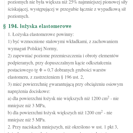
poziomych nie była większa niż 25% najmniejszej pionowej siły
ściskającej, występującej w przegubie łącznie z wypadkową sił
poziomych.
§ 194. łożyska elastomerowe
1. Łożyska elastomerowe powinny:
1) być wzmocnione stalowymi wkładkami, z zachowaniem
wymagań Polskiej Normy,
2) zapewniać poziome przemieszczenia i obroty elementów
podpieranych, przy dopuszczalnym kącie odkształcenia
postaciowego tg Φ = 0,7 dobranych grubości warstw
elastomeru, z zastrzeżeniem § 196 ust. 2,
3) mieć powierzchnię gwarantującą przy obciążeniu osiowym
naprężenia dociskowe:
2
a) dla powierzchni łożysk nie większych niż 1200 cm
- nie
mniejsze niż 3 MPa,
2
b) dla powierzchni łożysk większych niż 1200 cm
- nie
mniejsze niż 5 MPa.
2. Przy naciskach mniejszych, niż określono w ust. 1 pkt 3,