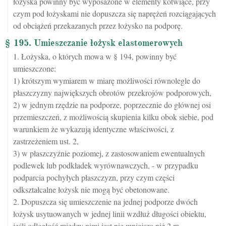
łożyska powinny być wyposażone w elementy kotwiące, przy
czym pod łożyskami nie dopuszcza się naprężeń rozciągających
od obciążeń przekazanych przez łożysko na podporę.
§ 195. Umieszczanie łożysk elastomerowych
1. Łożyska, o których mowa w § 194, powinny być
umieszczone:
1) krótszym wymiarem w miarę możliwości równolegle do
płaszczyzny największych obrotów przekrojów podporowych,
2) w jednym rzędzie na podporze, poprzecznie do głównej osi
przemieszczeń, z możliwością skupienia kilku obok siebie, pod
warunkiem że wykazują identyczne właściwości, z
zastrzeżeniem ust. 2,
3) w płaszczyźnie poziomej, z zastosowaniem ewentualnych
podlewek lub podkładek wyrównawczych, - w przypadku
podparcia pochyłych płaszczyzn, przy czym części
odkształcalne łożysk nie mogą być obetonowane.
2. Dopuszcza się umieszczenie na jednej podporze dwóch
łożysk usytuowanych w jednej linii wzdłuż długości obiektu,
jeśli odległość między nimi jest nie mniejsza niż 2 m.