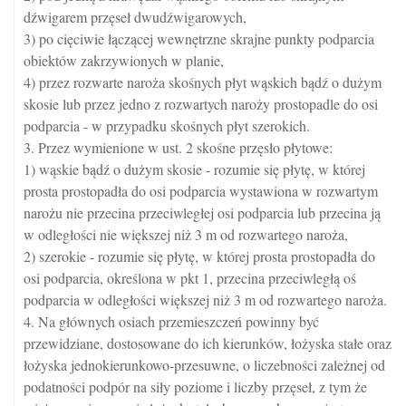
dźwigarem przęseł dwudźwigarowych,
3) po cięciwie łączącej wewnętrzne skrajne punkty podparcia
obiektów zakrzywionych w planie,
4) przez rozwarte naroża skośnych płyt wąskich bądź o dużym
skosie lub przez jedno z rozwartych naroży prostopadle do osi
podparcia - w przypadku skośnych płyt szerokich.
3. Przez wymienione w ust. 2 skośne przęsło płytowe:
1) wąskie bądź o dużym skosie - rozumie się płytę, w której
prosta prostopadła do osi podparcia wystawiona w rozwartym
narożu nie przecina przeciwległej osi podparcia lub przecina ją
w odległości nie większej niż 3 m od rozwartego naroża,
2) szerokie - rozumie się płytę, w której prosta prostopadła do
osi podparcia, określona w pkt 1, przecina przeciwległą oś
podparcia w odległości większej niż 3 m od rozwartego naroża.
4. Na głównych osiach przemieszczeń powinny być
przewidziane, dostosowane do ich kierunków, łożyska stałe oraz
łożyska jednokierunkowo-przesuwne, o liczebności zależnej od
podatności podpór na siły poziome i liczby przęseł, z tym że