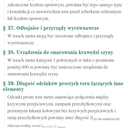
zakończone kozłem oporowym, powinna być tego samego typu
i konstrukcji co nawierzchnia toru przed żeberkiem ochronnym
lub kozłem oporowym.
§ 37. Odbojnice i przyrządy wyrównawcze
W torach metra mogą być stosowane odbojnice i przyrządy
wyrównawcze.
§ 38. Urządzenia do smarowania krawędzi szyny
W torach metra kategorii 1 położonych w łuku o promieniu
poniżej 400 m powinny być umieszczone urządzenia do
smarowania krawędzi szyny.
§ 39. Długość odcinków prostych toru łączących inne
elementy
Odcinki proste toru metra stanowiące połączenia między
krzywymi przejściowymi, rampami przechyłkowymi oraz
poziomymi łukami kołowymi bez krzywych przejściowych i
ramp przechyłkowych powinny mieć długość (L
p) nie mniejszą niż
obliczana według wzoru L
p = 0,25 x V L
max [m],