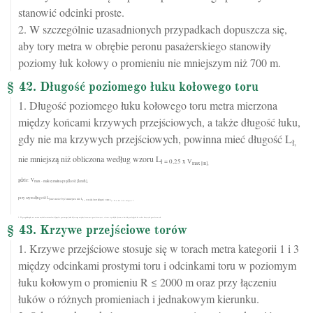
stanowić odcinki proste.
2. W szczególnie uzasadnionych przypadkach dopuszcza się,
aby tory metra w obrębie peronu pasażerskiego stanowiły
poziomy łuk kołowy o promieniu nie mniejszym niż 700 m.
§ 42. Długość poziomego łuku kołowego toru
1. Długość poziomego łuku kołowego toru metra mierzona
między końcami krzywych przejściowych, a także długość łuku,
gdy nie ma krzywych przejściowych, powinna mieć długość L
ł,
nie mniejszą niż obliczona według wzoru L
ł = 0,25 x V
max [m],
gdzie: V
max - maksymalna prędkość [km/h],
przy czym długość L
ł nie może być mniejsza niż L
ł = 20 m dla torów kategorii 2 oraz L
ł = 10 m dla torów kategorii 3.
2. W przypadku gdy nie można uzyskać minimalnej długości poziomego łuku kołowego między krzywymi przejściowymi, stosuje się układ złożony z dwóch przyległych do siebie krzywych przejściowych.
§ 43. Krzywe przejściowe torów
1. Krzywe przejściowe stosuje się w torach metra kategorii 1 i 3
między odcinkami prostymi toru i odcinkami toru w poziomym
łuku kołowym o promieniu R ≤ 2000 m oraz przy łączeniu
łuków o różnych promieniach i jednakowym kierunku.