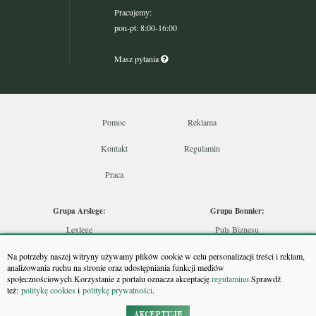
Pracujemy:
pon-pt: 8:00-16:00
Masz pytania
Pomoc
Reklama
Kontakt
Regulamin
Praca
Grupa Arslege:
Grupa Bonnier:
Lexlege
Puls Biznesu
Budownictwo
Bankier
Na potrzeby naszej witryny używamy plików cookie w celu personalizacji treści i reklam,
Skarbowcy
Puls Medycyny
analizowania ruchu na stronie oraz udostępniania funkcji mediów
społecznościowych.Korzystanie z portalu oznacza akceptację
regulaminu.
Sprawdź
Urzędnik
Monitor Firm
też:
politykę cookies
i
politykę prywatności
.
Rzeczoznawca
Puls Farmacji
Doradca Inwestycyjny
Pit.pl
AKCEPTUJĘ