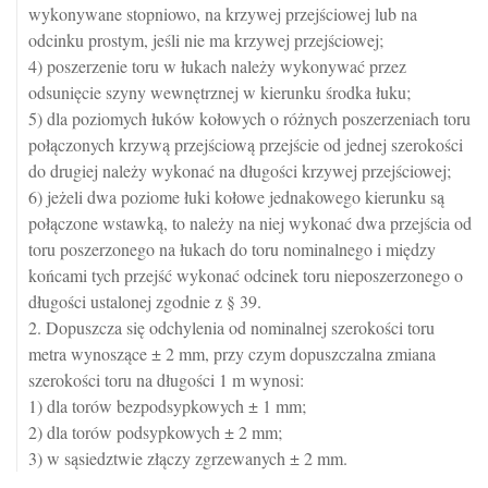
wykonywane stopniowo, na krzywej przejściowej lub na
odcinku prostym, jeśli nie ma krzywej przejściowej;
4) poszerzenie toru w łukach należy wykonywać przez
odsunięcie szyny wewnętrznej w kierunku środka łuku;
5) dla poziomych łuków kołowych o różnych poszerzeniach toru
połączonych krzywą przejściową przejście od jednej szerokości
do drugiej należy wykonać na długości krzywej przejściowej;
6) jeżeli dwa poziome łuki kołowe jednakowego kierunku są
połączone wstawką, to należy na niej wykonać dwa przejścia od
toru poszerzonego na łukach do toru nominalnego i między
końcami tych przejść wykonać odcinek toru nieposzerzonego o
długości ustalonej zgodnie z § 39.
2. Dopuszcza się odchylenia od nominalnej szerokości toru
metra wynoszące ± 2 mm, przy czym dopuszczalna zmiana
szerokości toru na długości 1 m wynosi:
1) dla torów bezpodsypkowych ± 1 mm;
2) dla torów podsypkowych ± 2 mm;
3) w sąsiedztwie złączy zgrzewanych ± 2 mm.