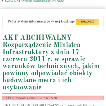
DZIAŁ V. Nawierzchnia i ukształtowanie toru metra
Pełny system informacji prawnej LexLege
SPRAWDŹ
AKT ARCHIWALNY -
Rozporządzenie Ministra
Infrastruktury z dnia 17
czerwca 2011 r. w sprawie
warunków technicznych, jakim
powinny odpowiadać obiekty
budowlane metra i ich
usytuowanie
Akt uchylony z dniem 2023-12-28.
Dz.U.2011.144.859
-
AKT ARCHIWALNY - Rozporządzenie Ministra