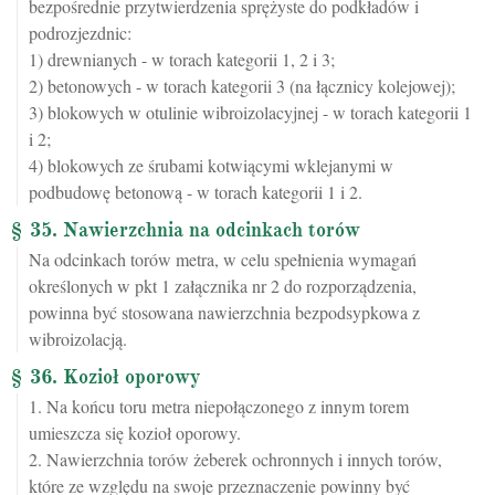
bezpośrednie przytwierdzenia sprężyste do podkładów i
podrozjezdnic:
1) drewnianych - w torach kategorii 1, 2 i 3;
2) betonowych - w torach kategorii 3 (na łącznicy kolejowej);
3) blokowych w otulinie wibroizolacyjnej - w torach kategorii 1
i 2;
4) blokowych ze śrubami kotwiącymi wklejanymi w
podbudowę betonową - w torach kategorii 1 i 2.
§ 35. Nawierzchnia na odcinkach torów
Na odcinkach torów metra, w celu spełnienia wymagań
określonych w pkt 1 załącznika nr 2 do rozporządzenia,
powinna być stosowana nawierzchnia bezpodsypkowa z
wibroizolacją.
§ 36. Kozioł oporowy
1. Na końcu toru metra niepołączonego z innym torem
umieszcza się kozioł oporowy.
2. Nawierzchnia torów żeberek ochronnych i innych torów,
które ze względu na swoje przeznaczenie powinny być