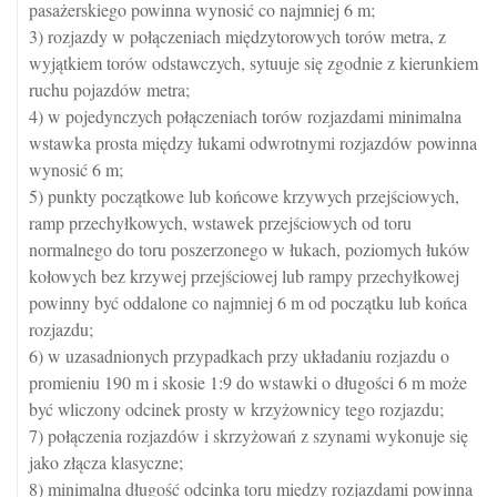
pasażerskiego powinna wynosić co najmniej 6 m;
3) rozjazdy w połączeniach międzytorowych torów metra, z
wyjątkiem torów odstawczych, sytuuje się zgodnie z kierunkiem
ruchu pojazdów metra;
4) w pojedynczych połączeniach torów rozjazdami minimalna
wstawka prosta między łukami odwrotnymi rozjazdów powinna
wynosić 6 m;
5) punkty początkowe lub końcowe krzywych przejściowych,
ramp przechyłkowych, wstawek przejściowych od toru
normalnego do toru poszerzonego w łukach, poziomych łuków
kołowych bez krzywej przejściowej lub rampy przechyłkowej
powinny być oddalone co najmniej 6 m od początku lub końca
rozjazdu;
6) w uzasadnionych przypadkach przy układaniu rozjazdu o
promieniu 190 m i skosie 1:9 do wstawki o długości 6 m może
być wliczony odcinek prosty w krzyżownicy tego rozjazdu;
7) połączenia rozjazdów i skrzyżowań z szynami wykonuje się
jako złącza klasyczne;
8) minimalna długość odcinka toru między rozjazdami powinna