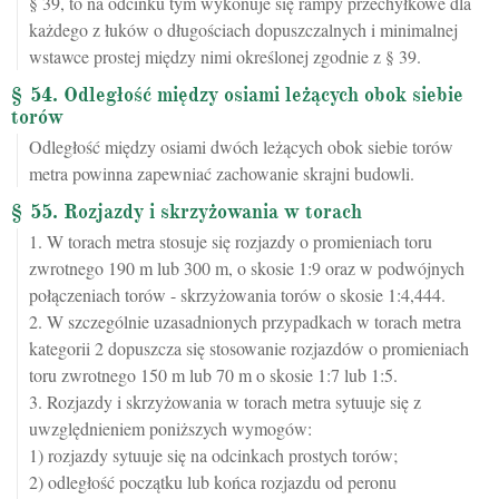
§ 39, to na odcinku tym wykonuje się rampy przechyłkowe dla
każdego z łuków o długościach dopuszczalnych i minimalnej
wstawce prostej między nimi określonej zgodnie z § 39.
§ 54. Odległość między osiami leżących obok siebie
torów
Odległość między osiami dwóch leżących obok siebie torów
metra powinna zapewniać zachowanie skrajni budowli.
§ 55. Rozjazdy i skrzyżowania w torach
1. W torach metra stosuje się rozjazdy o promieniach toru
zwrotnego 190 m lub 300 m, o skosie 1:9 oraz w podwójnych
połączeniach torów - skrzyżowania torów o skosie 1:4,444.
2. W szczególnie uzasadnionych przypadkach w torach metra
kategorii 2 dopuszcza się stosowanie rozjazdów o promieniach
toru zwrotnego 150 m lub 70 m o skosie 1:7 lub 1:5.
3. Rozjazdy i skrzyżowania w torach metra sytuuje się z
uwzględnieniem poniższych wymogów:
1) rozjazdy sytuuje się na odcinkach prostych torów;
2) odległość początku lub końca rozjazdu od peronu