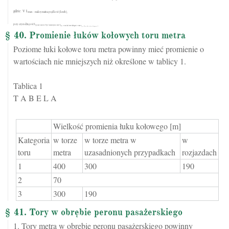
gdzie: V L
max - maksymalna prędkość [km/h],
przy czym długość L
p nie może być mniejsza niż L
p = 20 m dla torów kategorii 2 oraz L
p = 10 m dla torów kategorii 3.
§ 40. Promienie łuków kołowych toru metra
Poziome łuki kołowe toru metra powinny mieć promienie o
wartościach nie mniejszych niż określone w tablicy 1.
Tablica 1
T A B E L A
Wielkość promienia łuku kołowego [m]
Kategoria
w torze
w torze metra w
w
toru
metra
uzasadnionych przypadkach
rozjazdach
1
400
300
190
2
70
3
300
190
§ 41. Tory w obrębie peronu pasażerskiego
1. Tory metra w obrębie peronu pasażerskiego powinny