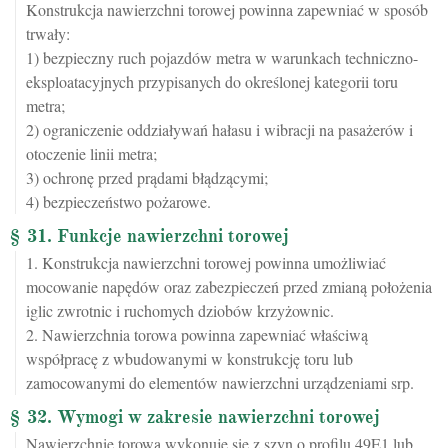
Konstrukcja nawierzchni torowej powinna zapewniać w sposób
trwały:
1) bezpieczny ruch pojazdów metra w warunkach techniczno-
eksploatacyjnych przypisanych do określonej kategorii toru
metra;
2) ograniczenie oddziaływań hałasu i wibracji na pasażerów i
otoczenie linii metra;
3) ochronę przed prądami błądzącymi;
4) bezpieczeństwo pożarowe.
§ 31. Funkcje nawierzchni torowej
1. Konstrukcja nawierzchni torowej powinna umożliwiać
mocowanie napędów oraz zabezpieczeń przed zmianą położenia
iglic zwrotnic i ruchomych dziobów krzyżownic.
2. Nawierzchnia torowa powinna zapewniać właściwą
współpracę z wbudowanymi w konstrukcję toru lub
zamocowanymi do elementów nawierzchni urządzeniami srp.
§ 32. Wymogi w zakresie nawierzchni torowej
Nawierzchnię torową wykonuje się z szyn o profilu 49E1 lub