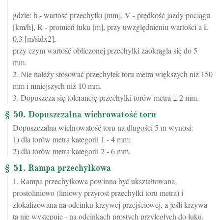
gdzie: h - wartość przechyłki [mm], V - prędkość jazdy pociągu
[km/h], R - promień łuku [m], przy uwzględnieniu wartości a Ł
0,3 [m/sidx2],
przy czym wartość obliczonej przechyłki zaokrągla się do 5
mm.
2. Nie należy stosować przechyłek toru metra większych niż 150
mm i mniejszych niż 10 mm.
3. Dopuszcza się tolerancję przechyłki torów metra ± 2 mm.
§ 50. Dopuszczalna wichrowatość toru
Dopuszczalna wichrowatość toru na długości 5 m wynosi:
1) dla torów metra kategorii 1 - 4 mm;
2) dla torów metra kategorii 2 - 6 mm.
§ 51. Rampa przechyłkowa
1. Rampa przechyłkowa powinna być ukształtowana
prostoliniowo (liniowy przyrost przechyłki toru metra) i
zlokalizowana na odcinku krzywej przejściowej, a jeśli krzywa
ta nie występuje - na odcinkach prostych przyległych do łuku.