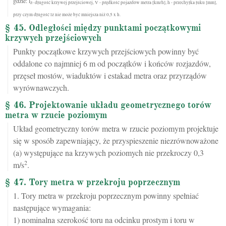
gdzie: l
z- długość krzywej przejściowej, V - prędkość pojazdów metra [km/h], h - przechyłka łuku [mm],
przy czym długość lz nie może być mniejsza niż 0,5 x h.
§ 45. Odległości między punktami początkowymi
krzywych przejściowych
Punkty początkowe krzywych przejściowych powinny być
oddalone co najmniej 6 m od początków i końców rozjazdów,
przęseł mostów, wiaduktów i estakad metra oraz przyrządów
wyrównawczych.
§ 46. Projektowanie układu geometrycznego torów
metra w rzucie poziomym
Układ geometryczny torów metra w rzucie poziomym projektuje
się w sposób zapewniający, że przyspieszenie niezrównoważone
(a) występujące na krzywych poziomych nie przekroczy 0,3
2
m/s
.
§ 47. Tory metra w przekroju poprzecznym
1. Tory metra w przekroju poprzecznym powinny spełniać
następujące wymagania:
1) nominalna szerokość toru na odcinku prostym i toru w