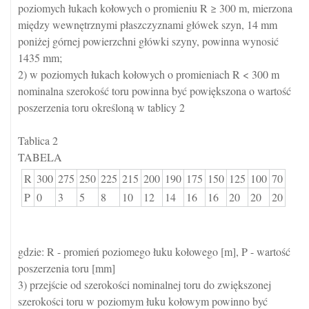
poziomych łukach kołowych o promieniu R ≥ 300 m, mierzona
między wewnętrznymi płaszczyznami główek szyn, 14 mm
poniżej górnej powierzchni główki szyny, powinna wynosić
1435 mm;
2) w poziomych łukach kołowych o promieniach R < 300 m
nominalna szerokość toru powinna być powiększona o wartość
poszerzenia toru określoną w tablicy 2
Tablica 2
TABELA
R
300
275
250
225
215
200
190
175
150
125
100
70
P
0
3
5
8
10
12
14
16
16
20
20
20
gdzie: R - promień poziomego łuku kołowego [m], P - wartość
poszerzenia toru [mm]
3) przejście od szerokości nominalnej toru do zwiększonej
szerokości toru w poziomym łuku kołowym powinno być