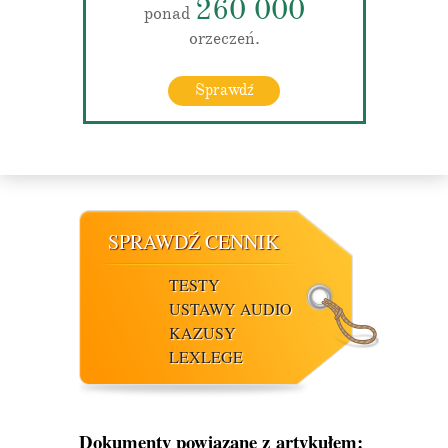
260 000
ponad
orzeczeń.
Sprawdź
SPRAWDŹ CENNIK
TESTY
USTAWY AUDIO
KAZUSY
LEXLEGE
Dokumenty powiązane z artykułem: