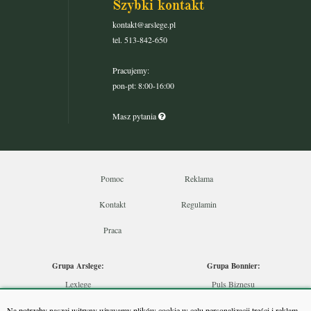
Szybki kontakt
kontakt@arslege.pl
tel. 513-842-650
Pracujemy:
pon-pt: 8:00-16:00
Masz pytania
Pomoc
Reklama
Kontakt
Regulamin
Praca
Grupa Arslege:
Grupa Bonnier:
Lexlege
Puls Biznesu
Budownictwo
Bankier
Na potrzeby naszej witryny używamy plików cookie w celu personalizacji treści i reklam,