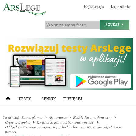
Rejestracja
Logowanie
SZUKAJ
TESTY
CENNIK
WIĘCEJ
Jesteś tutaj:
Strona główna
Akty prawne
Kodeks karny wykonawczy
Część szczególna
Rozdział X. Kara pozbawienia wolności
Oddział 12. Zwalnianie skazanych z zakładów karnych i warunków udzielania im
pomocy