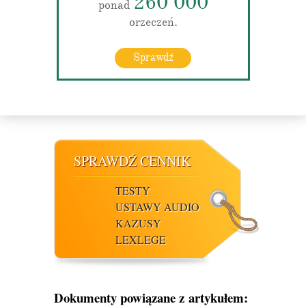
260 000
ponad
orzeczeń.
Sprawdź
SPRAWDŹ CENNIK
TESTY
USTAWY AUDIO
KAZUSY
LEXLEGE
Dokumenty powiązane z artykułem: