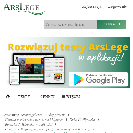
Rejestracja
Logowanie
SZUKAJ
TESTY
CENNIK
WIĘCEJ
Jesteś tutaj:
Strona główna
Akty prawne
Ustawa o księgach wieczystych i hipotece
Dział II. Hipoteka
Rozdział 1. Hipoteka w ogólności
Oddział 5. Rozporządzanie opróżnionym miejscem hipotecznym
7