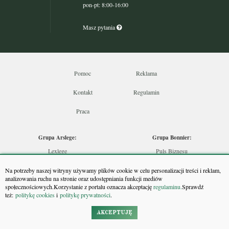
pon-pt: 8:00-16:00
Masz pytania
Pomoc
Reklama
Kontakt
Regulamin
Praca
Grupa Arslege:
Grupa Bonnier:
Lexlege
Puls Biznesu
Budownictwo
Bankier
Na potrzeby naszej witryny używamy plików cookie w celu personalizacji treści i reklam,
Skarbowcy
Puls Medycyny
analizowania ruchu na stronie oraz udostępniania funkcji mediów
społecznościowych.Korzystanie z portalu oznacza akceptację
regulaminu.
Sprawdź
Urzędnik
Monitor Firm
też:
politykę cookies
i
politykę prywatności
.
Rzeczoznawca
Puls Farmacji
Doradca Inwestycyjny
Pit.pl
AKCEPTUJĘ
Maklers