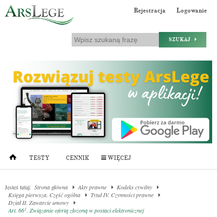
Rejestracja
Logowanie
SZUKAJ
TESTY
CENNIK
WIĘCEJ
Jesteś tutaj:
Strona główna
Akty prawne
Kodeks cywilny
Księga pierwsza. Część ogólna
Tytuł IV. Czynności prawne
Dział II. Zawarcie umowy
1
Art. 66
. Związanie ofertą złożoną w postaci elektronicznej