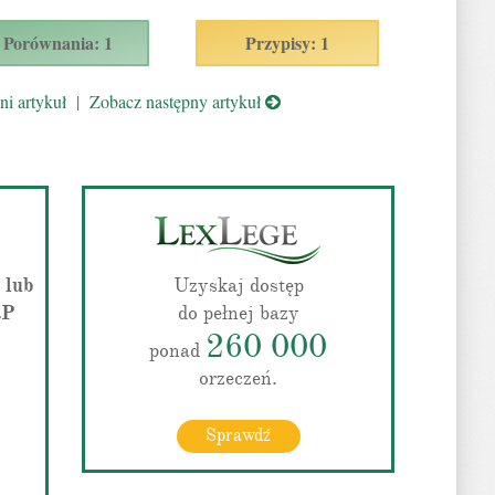
Porównania: 1
Przypisy: 1
i artykuł
|
Zobacz następny artykuł
 lub
Uzyskaj dostęp
RP
do pełnej bazy
260 000
ponad
orzeczeń.
Sprawdź