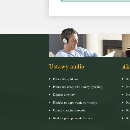
Ustawy audio
Ak
Pakiet dla aplikanta
Ko
Pakiet dla urzędnika służby cywilnej
Ko
Kodeks cywilny
Ko
Kodeks postępowania cywilnego
Ko
Ustawa o rachunkowości
Ko
Kodeks postepowania karnego
Ko