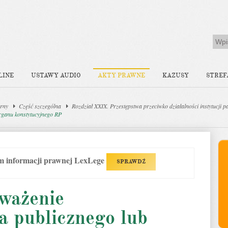
LINE
USTAWY AUDIO
AKTY PRAWNE
KAZUSY
STREF
rny
Część szczególna
Rozdział XXIX. Przestępstwa przeciwko działalności instytucji
organu konstytucyjnego RP
em informacji prawnej LexLege
SPRAWDŹ
eważenie
a publicznego lub