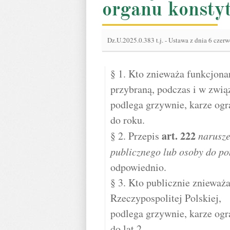
organu konsty
Dz.U.2025.0.383 t.j.
-
Ustawa z dnia 6 czerw
§ 1. Kto znieważa funkcjon
przybraną, podczas i w zwi
podlega grzywnie, karze ogr
do roku.
art.
222
§ 2. Przepis
narusze
publicznego lub osoby do p
odpowiednio.
§ 3. Kto publicznie znieważ
Rzeczypospolitej Polskiej,
podlega grzywnie, karze ogr
do lat 2.