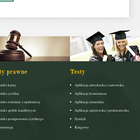
ty prawne
Testy
deks karny
Aplikacja adwokacka i radcowska
deks cywilny
Aplikacja komornicza
deks rodzinny i opiekuńczy
Aplikacja notarialna
deks spółek handlowych
Aplikacja sędziowska i prokuratorska
deks postępowania cywilnego
Syndyk
nstytucja
Księgowy