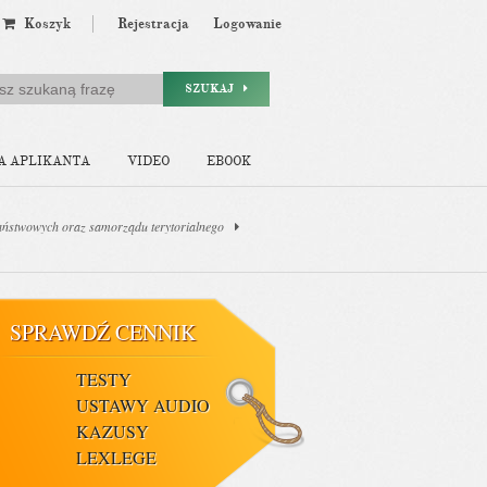
Koszyk
Rejestracja
Logowanie
SZUKAJ
A APLIKANTA
VIDEO
EBOOK
 państwowych oraz samorządu terytorialnego
SPRAWDŹ CENNIK
TESTY
USTAWY AUDIO
KAZUSY
LEXLEGE