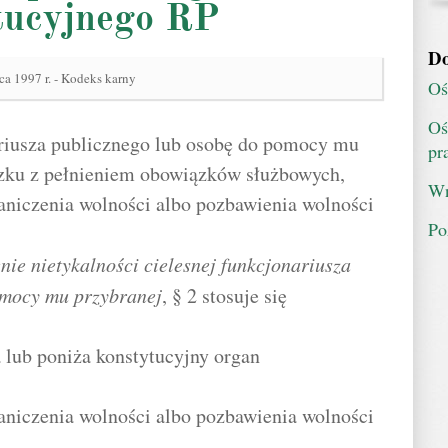
tucyjnego RP
Do
ca 1997 r. - Kodeks karny
Oś
Oś
ariusza publicznego lub osobę do pomocy mu
pr
ązku z pełnieniem obowiązków służbowych,
Wn
aniczenia wolności albo pozbawienia wolności
Po
nie nietykalności cielesnej funkcjonariusza
omocy mu przybranej
, § 2 stosuje się
a lub poniża konstytucyjny organ
aniczenia wolności albo pozbawienia wolności