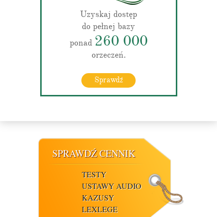
Uzyskaj dostęp
do pełnej bazy
260 000
ponad
orzeczeń.
Sprawdź
SPRAWDŹ CENNIK
TESTY
USTAWY AUDIO
KAZUSY
LEXLEGE