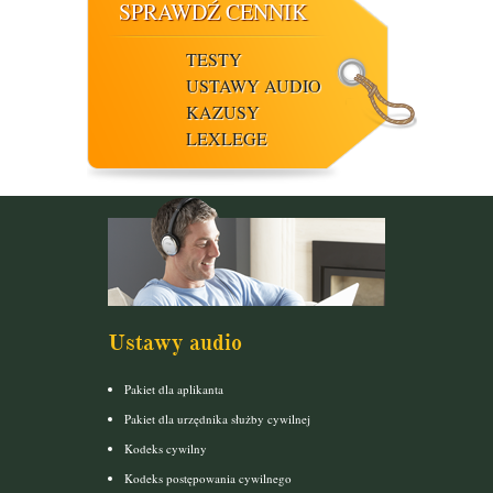
SPRAWDŹ CENNIK
TESTY
USTAWY AUDIO
KAZUSY
LEXLEGE
Ustawy audio
Pakiet dla aplikanta
Pakiet dla urzędnika służby cywilnej
Kodeks cywilny
Kodeks postępowania cywilnego