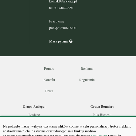
kontakt@arslege.pl
tel. 513-842-650
Pracujemy:
pon-pt: 8:00-16:00
Masz pytania
Pomoc
Reklama
Kontakt
Regulamin
Praca
Grupa Arslege:
Grupa Bonnier:
Lexlege
Puls Biznesu
Budownictwo
Bankier
Na potrzeby naszej witryny używamy plików cookie w celu personalizacji treści i reklam,
Skarbowcy
Puls Medycyny
analizowania ruchu na stronie oraz udostępniania funkcji mediów
społecznościowych.Korzystanie z portalu oznacza akceptację
regulaminu.
Sprawdź