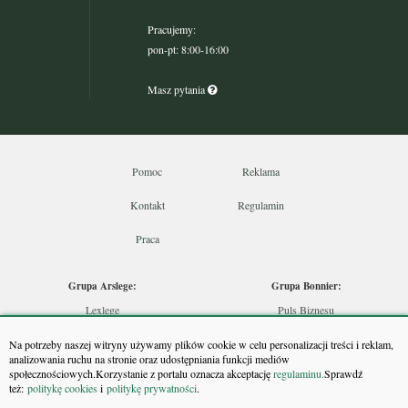
Pracujemy:
pon-pt: 8:00-16:00
Masz pytania
Pomoc
Reklama
Kontakt
Regulamin
Praca
Grupa Arslege:
Grupa Bonnier:
Lexlege
Puls Biznesu
Budownictwo
Bankier
Na potrzeby naszej witryny używamy plików cookie w celu personalizacji treści i reklam,
Skarbowcy
Puls Medycyny
analizowania ruchu na stronie oraz udostępniania funkcji mediów
społecznościowych.Korzystanie z portalu oznacza akceptację
regulaminu.
Sprawdź
Urzędnik
Monitor Firm
też:
politykę cookies
i
politykę prywatności
.
Rzeczoznawca
Puls Farmacji