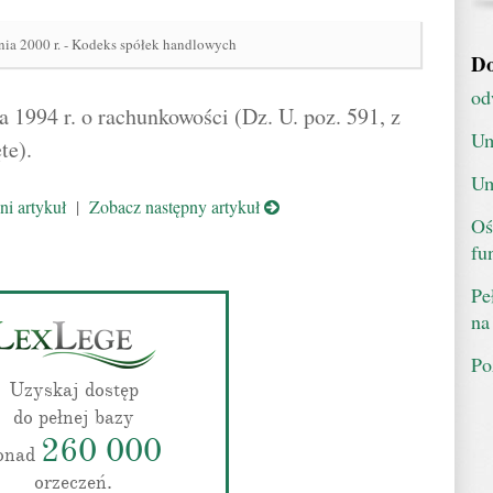
nia 2000 r. - Kodeks spółek handlowych
Do
od
 1994 r. o rachunkowości (Dz. U. poz. 591, z
Um
te).
Um
i artykuł
|
Zobacz następny artykuł
Oś
fu
Pe
na
Po
Uzyskaj dostęp
do pełnej bazy
260 000
onad
orzeczeń.