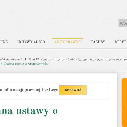
LINE
USTAWY AUDIO
AKTY PRAWNE
KAZUSY
STREF
ółek handlowych
Tytuł VI. Zmiany w przepisach obowiązujących, przepisy przejściowe i p
01. Zmiana ustawy o rachunkowości
em informacji prawnej LexLege
SPRAWDŹ
ana ustawy o