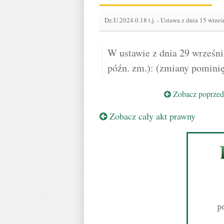
Dz.U.2024.0.18 t.j.
-
Ustawa z dnia 15 wrześ
W ustawie z dnia 29 września
późn. zm.): (zmiany pominię
Zobacz poprzedn
Zobacz cały akt prawny
p