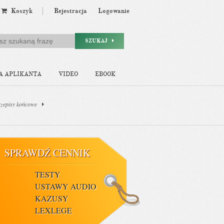
Koszyk
Rejestracja
Logowanie
SZUKAJ
A APLIKANTA
VIDEO
EBOOK
rzepisy końcowe
SPRAWDŹ CENNIK
TESTY
USTAWY AUDIO
KAZUSY
LEXLEGE