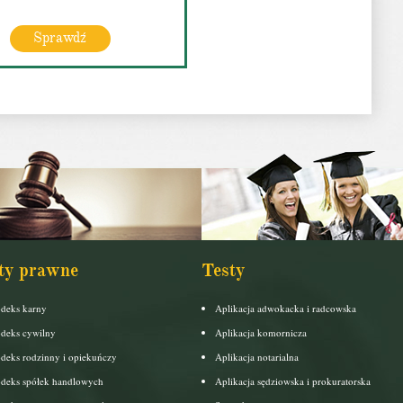
Sprawdź
ty prawne
Testy
deks karny
Aplikacja adwokacka i radcowska
deks cywilny
Aplikacja komornicza
deks rodzinny i opiekuńczy
Aplikacja notarialna
deks spółek handlowych
Aplikacja sędziowska i prokuratorska