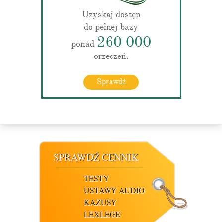
Uzyskaj dostęp
do pełnej bazy
260 000
ponad
orzeczeń.
Sprawdź
SPRAWDŹ CENNIK
TESTY
USTAWY AUDIO
KAZUSY
LEXLEGE