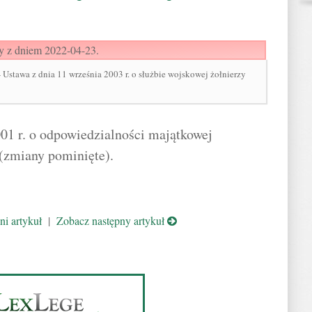
y z dniem 2022-04-23.
awa z dnia 11 września 2003 r. o służbie wojskowej żołnierzy
01 r. o odpowiedzialności majątkowej
 (zmiany pominięte).
i artykuł
|
Zobacz następny artykuł