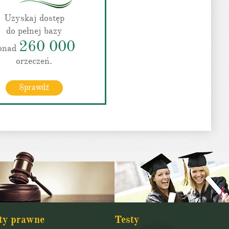
Uzyskaj dostęp
do pełnej bazy
260 000
onad
orzeczeń.
Sprawdź
ty prawne
Testy