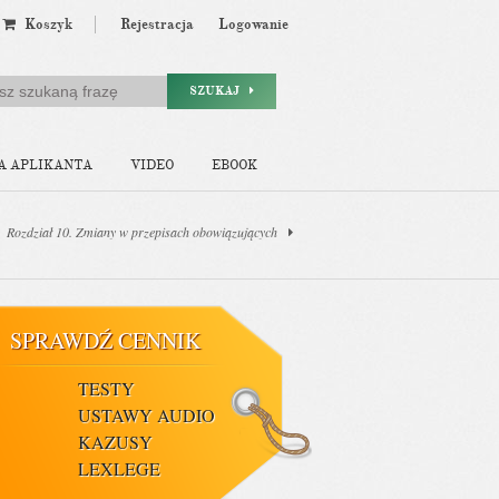
Koszyk
Rejestracja
Logowanie
SZUKAJ
A APLIKANTA
VIDEO
EBOOK
Rozdział 10. Zmiany w przepisach obowiązujących
SPRAWDŹ CENNIK
TESTY
USTAWY AUDIO
KAZUSY
LEXLEGE