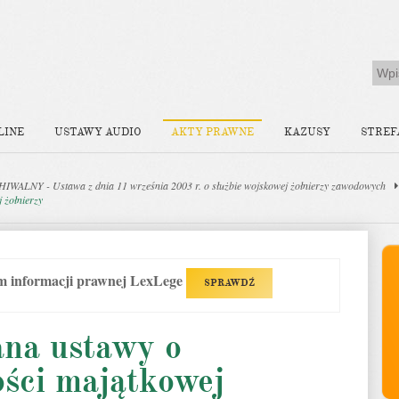
LINE
USTAWY AUDIO
AKTY PRAWNE
KAZUSY
STREF
WALNY - Ustawa z dnia 11 września 2003 r. o służbie wojskowej żołnierzy zawodowych
 żołnierzy
em informacji prawnej LexLege
SPRAWDŹ
ana ustawy o
ości majątkowej