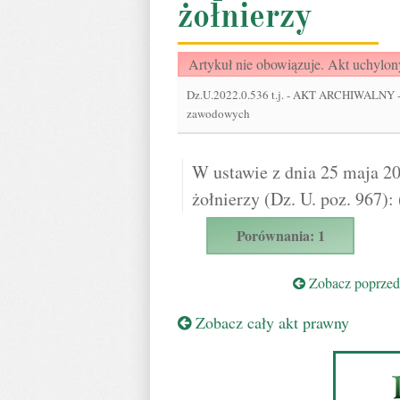
żołnierzy
Artykuł nie obowiązuje. Akt uchylon
Dz.U.2022.0.536 t.j.
-
AKT ARCHIWALNY - Ust
zawodowych
W ustawie z dnia 25 maja 20
żołnierzy (Dz. U. poz. 967):
Porównania: 1
Zobacz poprzedn
Zobacz cały akt prawny