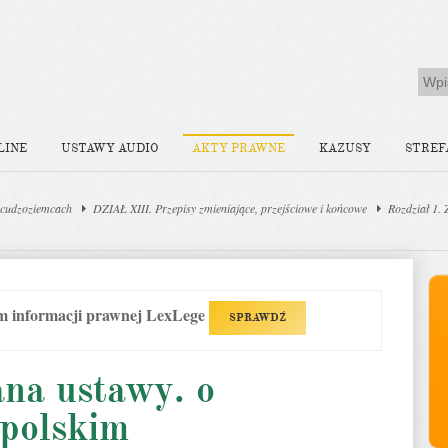
LINE
USTAWY AUDIO
AKTY PRAWNE
KAZUSY
STREF
 cudzoziemcach
DZIAŁ XIII. Przepisy zmieniające, przejściowe i końcowe
Rozdział 1.
em informacji prawnej LexLege
SPRAWDŹ
ana ustawy. o
 polskim