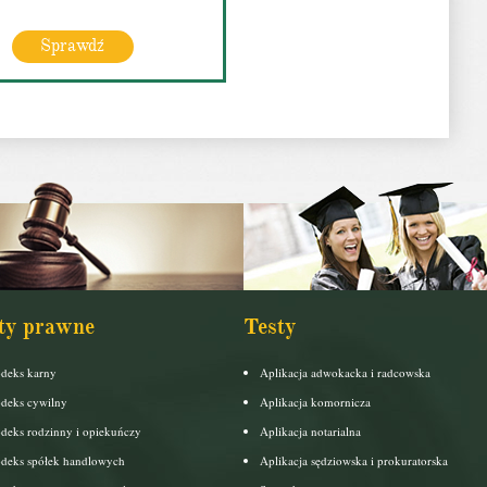
Sprawdź
ty prawne
Testy
deks karny
Aplikacja adwokacka i radcowska
deks cywilny
Aplikacja komornicza
deks rodzinny i opiekuńczy
Aplikacja notarialna
deks spółek handlowych
Aplikacja sędziowska i prokuratorska