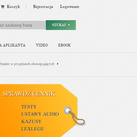
Koszyk
Rejestracja
Logowanie
SZUKAJ
A APLIKANTA
VIDEO
EBOOK
 Zmiany w przepisach obowiązujących
SPRAWDŹ CENNIK
TESTY
USTAWY AUDIO
KAZUSY
LEXLEGE