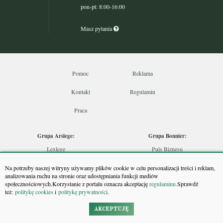
pon-pt: 8:00-16:00
Masz pytania
Pomoc
Reklama
Kontakt
Regulamin
Praca
Grupa Arslege:
Grupa Bonnier:
Lexlege
Puls Biznesu
Budownictwo
Bankier
Na potrzeby naszej witryny używamy plików cookie w celu personalizacji treści i reklam,
Skarbowcy
Puls Medycyny
analizowania ruchu na stronie oraz udostępniania funkcji mediów
społecznościowych.Korzystanie z portalu oznacza akceptację
regulaminu.
Sprawdź
Urzędnik
Monitor Firm
też:
politykę cookies
i
politykę prywatności
.
Rzeczoznawca
Puls Farmacji
Doradca Inwestycyjny
Pit.pl
AKCEPTUJĘ
Maklers