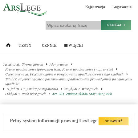
Rejestracja
Logowanie
SZUKAJ
TESTY
CENNIK
WIĘCEJ
Jesteś tutaj:
Strona główna
Akty prawne
Prawo upadłościowe (poprzedni tytuł: Prawo upadłościowe i naprawcze)
Część pierwsza. Przepisy ogólne o postępowaniu upadłościowym i jego skutkach
Tytuł IV. Przepisy ogólne o postępowaniu upadłościowym prowadzonym po ogłoszeniu
upadłości
Dział III. Uczestnicy postępowania
Rozdział 2. Wierzyciele
Oddział 3. Rada wierzycieli
Art. 203. Zmiana składu rady wierzycieli
Pełny system informacji prawnej LexLege
SPRAWDŹ