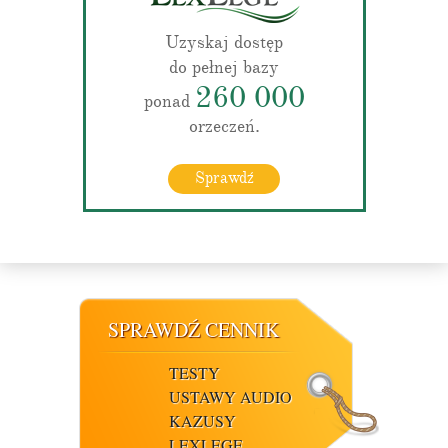
Uzyskaj dostęp
do pełnej bazy
260 000
ponad
orzeczeń.
Sprawdź
SPRAWDŹ CENNIK
TESTY
USTAWY AUDIO
KAZUSY
LEXLEGE