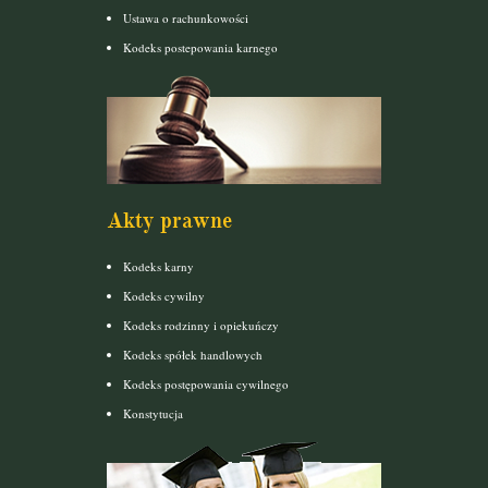
Ustawa o rachunkowości
Kodeks postepowania karnego
Akty prawne
Kodeks karny
Kodeks cywilny
Kodeks rodzinny i opiekuńczy
Kodeks spółek handlowych
Kodeks postępowania cywilnego
Konstytucja