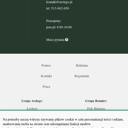
kontakt@arslege.pl
tel. 513-842-650
Pracujemy:
pon-pt: 8:00-16:00
Masz pytania
Pomoc
Reklama
Kontakt
Regulamin
Praca
Grupa Arslege:
Grupa Bonnier:
Lexlege
Puls Biznesu
Budownictwo
Bankier
Na potrzeby naszej witryny używamy plików cookie w celu personalizacji treści i reklam,
Skarbowcy
Puls Medycyny
analizowania ruchu na stronie oraz udostępniania funkcji mediów