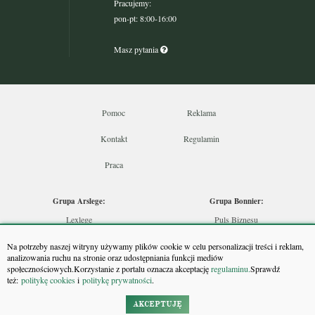
Pracujemy:
pon-pt: 8:00-16:00
Masz pytania
Pomoc
Reklama
Kontakt
Regulamin
Praca
Grupa Arslege:
Grupa Bonnier:
Lexlege
Puls Biznesu
Budownictwo
Bankier
Na potrzeby naszej witryny używamy plików cookie w celu personalizacji treści i reklam,
Skarbowcy
Puls Medycyny
analizowania ruchu na stronie oraz udostępniania funkcji mediów
społecznościowych.Korzystanie z portalu oznacza akceptację
regulaminu.
Sprawdź
Urzędnik
Monitor Firm
też:
politykę cookies
i
politykę prywatności
.
Rzeczoznawca
Puls Farmacji
Doradca Inwestycyjny
Pit.pl
AKCEPTUJĘ