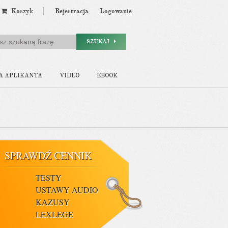
Koszyk
Rejestracja
Logowanie
SZUKAJ
A APLIKANTA
VIDEO
EBOOK
SPRAWDŹ CENNIK
TESTY
USTAWY AUDIO
KAZUSY
LEXLEGE