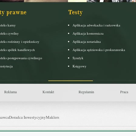
ty prawne
Testy
deks karny
Aplikacja adwokacka i radcowska
deks cywilny
Aplikacja komornicza
deks rodzinny i opiekuńczy
Aplikacja notarialna
deks spółek handlowych
Aplikacja sędziowska i prokuratorska
deks postępowania cywilnego
Syndyk
nstytucja
Księgowy
Reklama
Kontakt
Regulamin
Praca
nawca
Doradca Inwestycyjny
Maklers