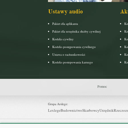
Ustawy audio
Ak
Pakiet dla aplikanta
Ko
Pakiet dla urzędnika służby cywilnej
Ko
Kodeks cywilny
Ko
Kodeks postępowania cywilnego
Ko
Ustawa o rachunkowości
Ko
Kodeks postepowania karnego
Ko
Pomoc
Grupa Arslege:
Lexlege
Budownictwo
Skarbowcy
Urzędnik
Rzeczoz
Grupa Bonnier: