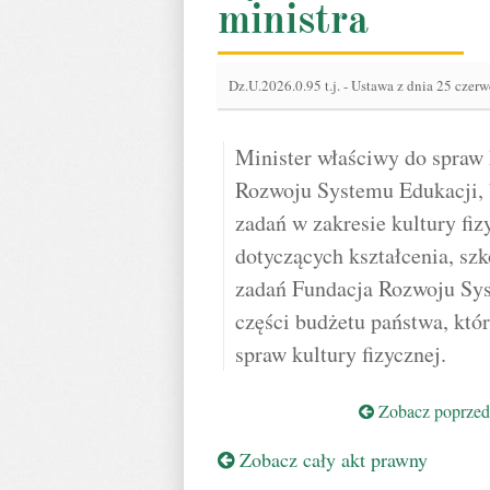
ministra
Dz.U.2026.0.95 t.j.
-
Ustawa z dnia 25 czerwc
Minister właściwy do spraw 
Rozwoju Systemu Edukacji, b
zadań w zakresie kultury fi
dotyczących kształcenia, szk
zadań Fundacja Rozwoju Sys
części budżetu państwa, któ
spraw kultury fizycznej.
Zobacz poprzedn
Zobacz cały akt prawny