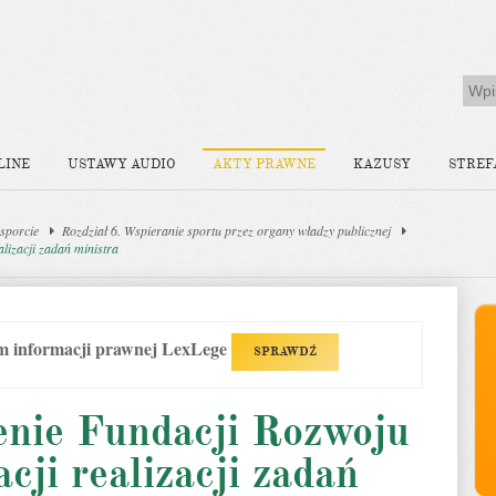
LINE
USTAWY AUDIO
AKTY PRAWNE
KAZUSY
STREF
sporcie
Rozdział 6. Wspieranie sportu przez organy władzy publicznej
lizacji zadań ministra
em informacji prawnej LexLege
SPRAWDŹ
enie Fundacji Rozwoju
ji realizacji zadań