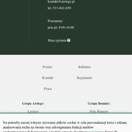
kontakt@arslege.pl
tel. 513-842-650
Pracujemy:
pon-pt: 8:00-16:00
Masz pytania
Pomoc
Reklama
Kontakt
Regulamin
Praca
Grupa Arslege:
Grupa Bonnier:
Lexlege
Puls Biznesu
Budownictwo
Bankier
Na potrzeby naszej witryny używamy plików cookie w celu personalizacji treści i reklam,
Skarbowcy
Puls Medycyny
analizowania ruchu na stronie oraz udostępniania funkcji mediów
społecznościowych.Korzystanie z portalu oznacza akceptację
regulaminu.
Sprawdź