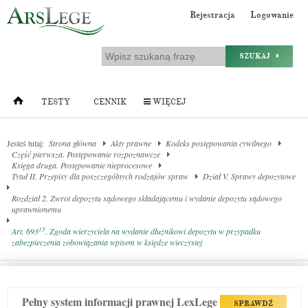
Rejestracja
Logowanie
SZUKAJ
TESTY
CENNIK
WIĘCEJ
Jesteś tutaj:
Strona główna
Akty prawne
Kodeks postępowania cywilnego
Część pierwsza. Postępowanie rozpoznawcze
Księga druga. Postępowanie nieprocesowe
Tytuł II. Przepisy dla poszczególnych rodzajów spraw
Dział V. Sprawy depozytowe
Rozdział 2. Zwrot depozytu sądowego składającemu i wydanie depozytu sądowego
uprawnionemu
15
Art. 693
. Zgoda wierzyciela na wydanie dłużnikowi depozytu w przypadku
zabezpieczenia zobowiązania wpisem w księdze wieczystej
Pełny system informacji prawnej LexLege
SPRAWDŹ