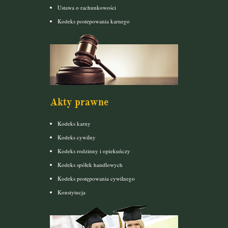
Ustawa o rachunkowości
Kodeks postepowania karnego
Akty prawne
Kodeks karny
Kodeks cywilny
Kodeks rodzinny i opiekuńczy
Kodeks spółek handlowych
Kodeks postępowania cywilnego
Konstytucja