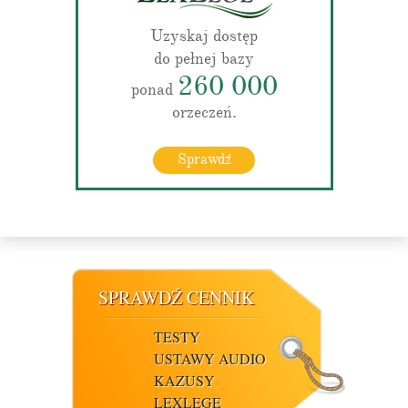
Uzyskaj dostęp
do pełnej bazy
260 000
ponad
orzeczeń.
Sprawdź
SPRAWDŹ CENNIK
TESTY
USTAWY AUDIO
KAZUSY
LEXLEGE