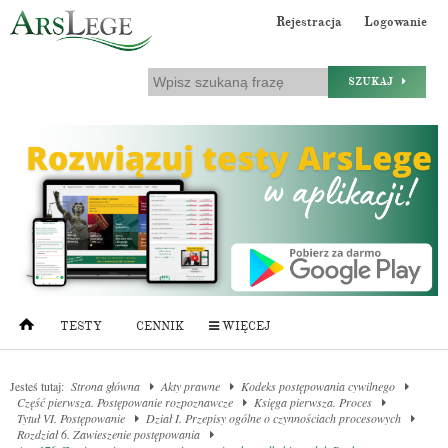
Rejestracja
Logowanie
SZUKAJ
TESTY
CENNIK
WIĘCEJ
Jesteś tutaj:
Strona główna
Akty prawne
Kodeks postępowania cywilnego
Część pierwsza. Postępowanie rozpoznawcze
Księga pierwsza. Proces
Tytuł VI. Postępowanie
Dział I. Przepisy ogólne o czynnościach procesowych
Rozdział 6. Zawieszenie postępowania