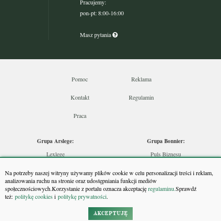
Pracujemy:
pon-pt: 8:00-16:00
Masz pytania
Pomoc
Reklama
Kontakt
Regulamin
Praca
Grupa Arslege:
Grupa Bonnier:
Lexlege
Puls Biznesu
Budownictwo
Bankier
Na potrzeby naszej witryny używamy plików cookie w celu personalizacji treści i reklam,
Skarbowcy
Puls Medycyny
analizowania ruchu na stronie oraz udostępniania funkcji mediów
społecznościowych.Korzystanie z portalu oznacza akceptację
regulaminu.
Sprawdź
Urzędnik
Monitor Firm
też:
politykę cookies
i
politykę prywatności
.
Rzeczoznawca
Puls Farmacji
Doradca Inwestycyjny
Pit.pl
AKCEPTUJĘ