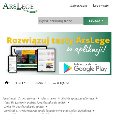
Rejestracja
Logowanie
SZUKAJ
TESTY
CENNIK
WIĘCEJ
Jesteś tutaj:
Strona główna
Akty prawne
Kodeks spółek handlowych
Tytuł IV. Łączenie, podział i przekształcanie spółek
Dział III. Przekształcenia spółek
Rozdział 4. Przekształcenie spółki kapitałowej w inną spółkę kapitałową
8