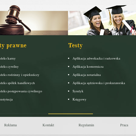
ty prawne
Testy
deks karny
Aplikacja adwokacka i radcowska
deks cywilny
Aplikacja komornicza
deks rodzinny i opiekuńczy
Aplikacja notarialna
deks spółek handlowych
Aplikacja sędziowska i prokuratorska
deks postępowania cywilnego
Syndyk
nstytucja
Księgowy
Reklama
Kontakt
Regulamin
Praca