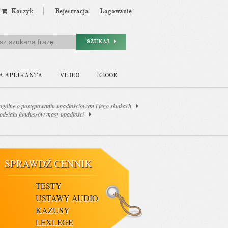
Koszyk
Rejestracja
Logowanie
SZUKAJ
A APLIKANTA
VIDEO
EBOOK
 ogólne o postępowaniu upadłościowym i jego skutkach
podziału funduszów masy upadłości
SPRAWDŹ CENNIK
TESTY
USTAWY AUDIO
KAZUSY
LEXLEGE