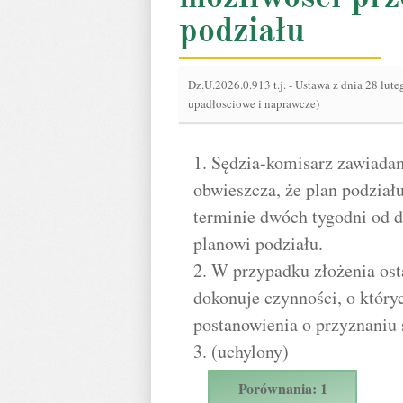
podziału
Dz.U.2026.0.913 t.j.
-
Ustawa z dnia 28 lute
upadłosciowe i naprawcze)
1. Sędzia-komisarz zawiadam
obwieszcza, że plan podział
terminie dwóch tygodni od d
planowi podziału.
2. W przypadku złożenia ost
dokonuje czynności, o który
postanowienia o przyznaniu
3. (uchylony)
Porównania: 1