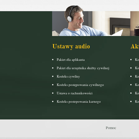
Ustawy audio
Ak
Pakiet dla aplikanta
Ko
Pakiet dla urzędnika służby cywilnej
Ko
Kodeks cywilny
Ko
Kodeks postępowania cywilnego
Ko
Ustawa o rachunkowości
Ko
Kodeks postepowania karnego
Ko
Pomoc