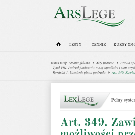
TESTY
CENNIK
KURSY ON-
Jesteś tutaj:
Strona główna
Akty prawne
Prawo upa
Tytuł VIII. Podział funduszów masy upadłości i sum uzys
Rozdział 1. Ustalenie planu podziału
Art. 349. Zawia
Pełny syst
Art. 349. Zaw
możliwości prz