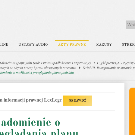
LINE
USTAWY AUDIO
AKTY PRAWNE
KAZUSY
STREF
dłościowe (poprzedni tytuł: Prawo upadłościowe i naprawcze)
Część pierwsza. Przepisy
kanych ze zbycia rzeczy i praw obciążonych rzeczowo
Dział III. Postępowanie w sprawie 
domienie o możliwości przeglądania planu podziału
em informacji prawnej LexLege
SPRAWDŹ
iadomienie o
eglądania planu