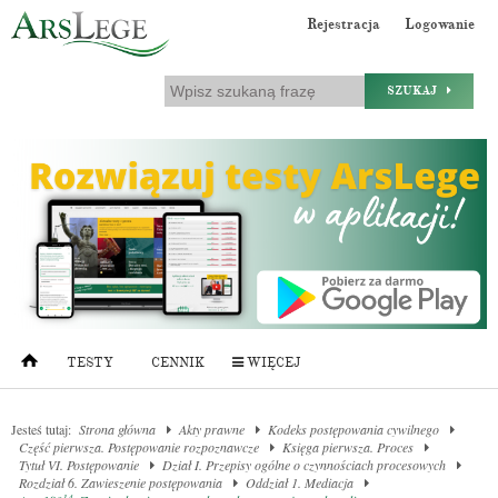
Rejestracja
Logowanie
SZUKAJ
TESTY
CENNIK
WIĘCEJ
Jesteś tutaj:
Strona główna
Akty prawne
Kodeks postępowania cywilnego
Część pierwsza. Postępowanie rozpoznawcze
Księga pierwsza. Proces
Tytuł VI. Postępowanie
Dział I. Przepisy ogólne o czynnościach procesowych
Rozdział 6. Zawieszenie postępowania
Oddział 1. Mediacja
14