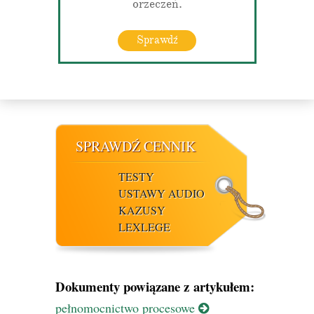
orzeczeń.
Sprawdź
SPRAWDŹ CENNIK
TESTY
USTAWY AUDIO
KAZUSY
LEXLEGE
Dokumenty powiązane z artykułem:
pełnomocnictwo procesowe