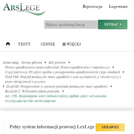
Rejestracja
Logowanie
SZUKAJ
TESTY
CENNIK
WIĘCEJ
Jesteś tutaj:
Strona główna
Akty prawne
Prawo upadłościowe (poprzedni tytuł: Prawo upadłościowe i naprawcze)
Część pierwsza. Przepisy ogólne o postępowaniu upadłościowym i jego skutkach
Tytuł VIII. Podział funduszów masy upadłości i sum uzyskanych ze zbycia rzeczy i
praw obciążonych rzeczowo
Dział III. Postępowanie w sprawie podziału funduszów masy upadłości
Rozdział 2. Wykonanie planu podziału
Art. 356. Zaspokajanie wierzytelności której zapłata zależy od warunku
rozwiązującego lub zawieszającego
Pełny system informacji prawnej LexLege
SPRAWDŹ