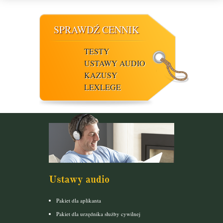
SPRAWDŹ CENNIK
TESTY
USTAWY AUDIO
KAZUSY
LEXLEGE
Ustawy audio
Pakiet dla aplikanta
Pakiet dla urzędnika służby cywilnej