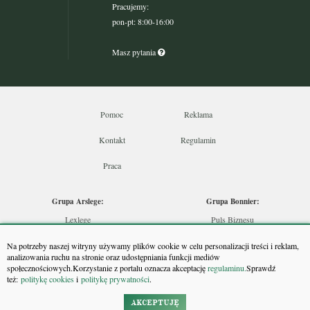
Pracujemy:
pon-pt: 8:00-16:00
Masz pytania
Pomoc
Reklama
Kontakt
Regulamin
Praca
Grupa Arslege:
Grupa Bonnier:
Lexlege
Puls Biznesu
Budownictwo
Bankier
Na potrzeby naszej witryny używamy plików cookie w celu personalizacji treści i reklam,
Skarbowcy
Puls Medycyny
analizowania ruchu na stronie oraz udostępniania funkcji mediów
społecznościowych.Korzystanie z portalu oznacza akceptację
regulaminu.
Sprawdź
Urzędnik
Monitor Firm
też:
politykę cookies
i
politykę prywatności
.
Rzeczoznawca
Puls Farmacji
Doradca Inwestycyjny
Pit.pl
AKCEPTUJĘ