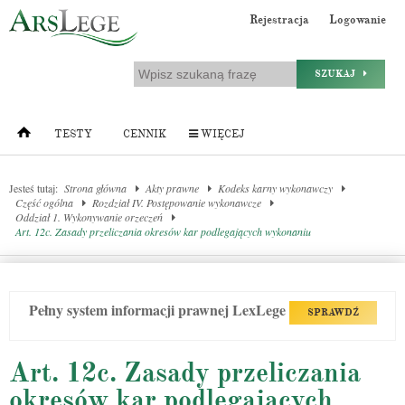
Rejestracja
Logowanie
SZUKAJ
TESTY
CENNIK
WIĘCEJ
Jesteś tutaj:
Strona główna
Akty prawne
Kodeks karny wykonawczy
Część ogólna
Rozdział IV. Postępowanie wykonawcze
Oddział 1. Wykonywanie orzeczeń
Art. 12c. Zasady przeliczania okresów kar podlegających wykonaniu
Pełny system informacji prawnej LexLege
SPRAWDŹ
Art. 12c. Zasady przeliczania
okresów kar podlegających